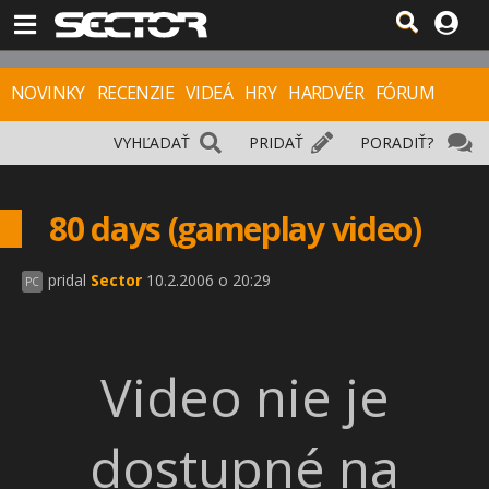
NOVINKY
RECENZIE
VIDEÁ
HRY
HARDVÉR
FÓRUM
VYHĽADAŤ
PRIDAŤ
PORADIŤ?
80 days (gameplay video)
pridal
Sector
10.2.2006 o 20:29
PC
Video nie je
dostupné na