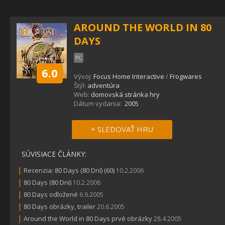
AROUND THE WORLD IN 80
DAYS
PC
6.0
Vývoj:
Focus Home Interactive
/
Frogwares
Štýl:
adventúra
Web:
domovská stránka hry
Dátum vydania:
2005
+ SLEDOVAŤ HRU
SÚVISIACE ČLÁNKY:
|
Recenzia: 80 Days (80 Dní) (60)
10.2.2006
|
80 Days (80 Dní)
10.2.2006
|
80 Days odložené
6.9.2005
|
80 Days obrázky, trailer
20.6.2005
|
Around the World in 80 Days prvé obrázky
28.4.2005