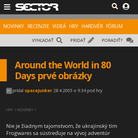
NOVINKY
RECENZIE
VIDEÁ
HRY
HARDVÉR
FÓRUM
VYHĽADAŤ
PRIDAŤ
PORADIŤ?
Around the World in 80
Days prvé obrázky
pridal
spacejunker
28.4.2005 o 9:34 pod hry
PC
HRY
>
NOVINKY
>
Nie je žiadnym tajomstvom, že ukrajinský tím
Frogwares sa sústreďuje na vývoj adventúr