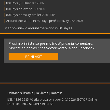
|
80 Days (80 Dní)
10.2.2006
|
80 Days odložené
6.9.2005
|
80 Days obrázky, trailer
20.6.2005
|
Around the World in 80 Days prvé obrázky
28.4.2005
viac noviniek o Around the World in 80 Days >
Prosím prihláste sa pre možnosť pridania komentáru.
Môžete sa prihlásiť cez Sector konto, alebo Facebook.
PRIHLÁSIŤ
Ochrana súkromia
|
Reklama
|
Kontakt
ISSN 1336-7285. Všetky práva vyhradené. (c) 2026 SECTOR Online
Entertainment /
sector@sector.sk