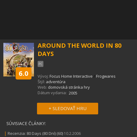
AROUND THE WORLD IN 80
DAYS
PC
6.0
Vývoj:
Focus Home Interactive
/
Frogwares
Štýl:
adventúra
Web:
domovská stránka hry
Dátum vydania:
2005
+ SLEDOVAŤ HRU
SÚVISIACE ČLÁNKY:
|
Recenzia: 80 Days (80 Dní) (60)
10.2.2006