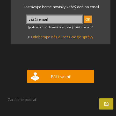
>
Odoberajte nás aj cez Google správy
Páči sa mi!
Zaradené pod:
ati