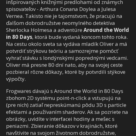
inšpirovaných knižnými predlohami od známych
spisovateľov - Arthura Conana Doylea a Julesa
Vernea. Takisto nie je tajomstvom, že pracujú na
ďalšom dobrodružstve neomylného detektíva
Sherlocka Holmesa a adventúre
Around the World
in 80 Days
, ktorá bude vydaná koncom tohto roka.
Na cestu okolo sveta sa vydáva mladík Oliver a má
potvrdiť strýkovu teóriu a samozrejme pomôcť
vyhrať stávku s londýnskými poprednými vedcami.
Oliver má presne 80 dní nato, aby na svojej ceste
pozbieral rôzne dôkazy, ktoré by potvrdili stýkove
výpočty.
Frogwares dávajú s Around the World in 80 Days
zbohom 2D systému point-n-click a vstupujú na
(pre nich) zatiaľ nepreskúmanú pôdu 3D s particle
efektami a používaním shaderov. Ak sa pozriete na
obrázky, uvidíte v interfacei hodiny a mešec s
peniazmi. Zbieranie dôkazov v krajinách, ktoré
navštívite na svojom životnom dobrodružstve,