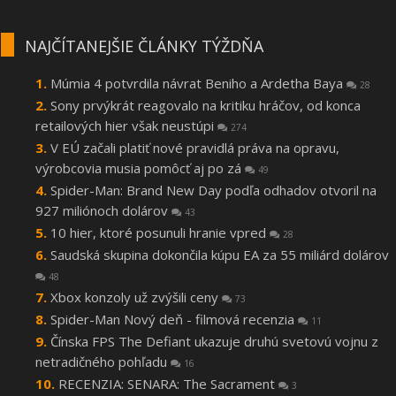
NAJČÍTANEJŠIE ČLÁNKY TÝŽDŇA
Múmia 4 potvrdila návrat Beniho a Ardetha Baya
28
Sony prvýkrát reagovalo na kritiku hráčov, od konca
retailových hier však neustúpi
274
V EÚ začali platiť nové pravidlá práva na opravu,
výrobcovia musia pomôcť aj po zá
49
Spider-Man: Brand New Day podľa odhadov otvoril na
927 miliónoch dolárov
43
10 hier, ktoré posunuli hranie vpred
28
Saudská skupina dokončila kúpu EA za 55 miliárd dolárov
48
Xbox konzoly už zvýšili ceny
73
Spider-Man Nový deň - filmová recenzia
11
Čínska FPS The Defiant ukazuje druhú svetovú vojnu z
netradičného pohľadu
16
RECENZIA: SENARA: The Sacrament
3