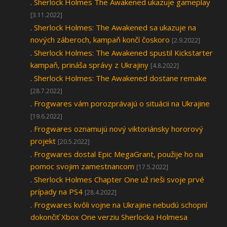
.
Sherlock Holmes The Awakened ukazuje gameplay
[3.11.2022]
.
Sherlock Holmes: The Awakened sa ukazuje na
nových záberoch, kampaň končí čoskoro
[2.9.2022]
.
Sherlock Holmes: The Awakened spustil Kickstarter
kampaň, prináša správy z Ukrajiny
[4.8.2022]
.
Sherlock Holmes: The Awakened dostane remake
[28.7.2022]
.
Frogwares vám porozprávajú o situácii na Ukrajine
[19.6.2022]
.
Frogwares oznamujú nový viktoriánsky hororový
projekt
[20.5.2022]
.
Frogwares dostal Epic MegaGrant, použije ho na
pomoc svojim zamestnancom
[17.5.2022]
.
Sherlock Holmes Chapter One už rieši svoje prvé
prípady na PS4
[28.4.2022]
.
Frogwares kvôli vojne na Ukrajine nebudú schopní
dokončiť Xbox One verziu Sherlocka Holmesa