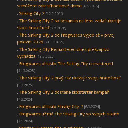
si môžete zahrať hodinové demo
[6.6.2026]
.
Sinking City 2
[12.5.2026]
.
The Sinking City 2 sa odsunulo na leto, zatiaľ ukazuje
svoju hrateľnosť
[7.5.2026]
.
The Sinking City 2 od Frogwares vyjde až v prvej
polovici 2026
[21.10.2025]
.
The Sinking City Remastered dnes prekvapivo
vychádza
[13.5.2025]
.
Frogwares ohlasilo The Sinking City remastered
[31.3.2025]
.
The Sinking City 2 prvý raz ukazuje svoju hrateľnosť
[6.3.2025]
.
The Sinking City 2 dostane kickstarter kampaň
[7.3.2024]
.
Frogwares ohlásilo Sinking City 2
[6.3.2024]
.
Frogwares už má The Sinking City vo svojich rukách
[3.1.2024]