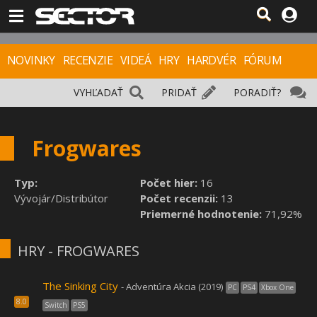
NOVINKY
RECENZIE
VIDEÁ
HRY
HARDVÉR
FÓRUM
VYHĽADAŤ
PRIDAŤ
PORADIŤ?
Frogwares
Typ:
Počet hier:
16
Vývojár/Distribútor
Počet recenzii:
13
Priemerné hodnotenie:
71,92%
HRY - FROGWARES
The Sinking City
- Adventúra Akcia (2019)
PC
PS4
Xbox One
8.0
Switch
PS5