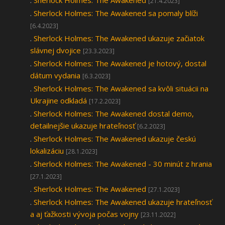
.
Sherlock Holmes: The Awakened
[21.4.2023]
.
Sherlock Holmes: The Awakened sa pomaly blíži
[6.4.2023]
.
Sherlock Holmes: The Awakened ukazuje začiatok
slávnej dvojice
[23.3.2023]
.
Sherlock Holmes: The Awakened je hotový, dostal
dátum vydania
[6.3.2023]
.
Sherlock Holmes: The Awakened sa kvôli situácii na
Ukrajine odkladá
[17.2.2023]
.
Sherlock Holmes: The Awakened dostal demo,
detailnejšie ukazuje hrateľnosť
[6.2.2023]
.
Sherlock Holmes: The Awakened ukazuje českú
lokalizáciu
[28.1.2023]
.
Sherlock Holmes: The Awakened - 30 minút z hrania
[27.1.2023]
.
Sherlock Holmes: The Awakened
[27.1.2023]
.
Sherlock Holmes: The Awakened ukazuje hrateľnosť
a aj ťažkosti vývoja počas vojny
[23.11.2022]