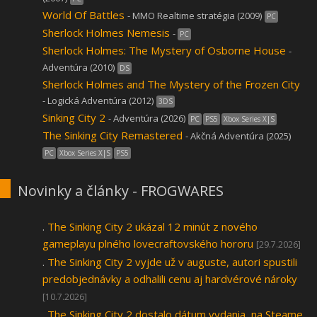
World Of Battles
- MMO Realtime stratégia (2009)
PC
Sherlock Holmes Nemesis
-
PC
Sherlock Holmes: The Mystery of Osborne House
-
Adventúra (2010)
DS
Sherlock Holmes and The Mystery of the Frozen City
- Logická Adventúra (2012)
3DS
Sinking City 2
- Adventúra (2026)
PC
PS5
Xbox Series X|S
The Sinking City Remastered
- Akčná Adventúra (2025)
PC
Xbox Series X|S
PS5
Novinky a články - FROGWARES
.
The Sinking City 2 ukázal 12 minút z nového
gameplayu plného lovecraftovského hororu
[29.7.2026]
.
The Sinking City 2 vyjde už v auguste, autori spustili
predobjednávky a odhalili cenu aj hardvérové nároky
[10.7.2026]
.
The Sinking City 2 dostalo dátum vydania, na Steame