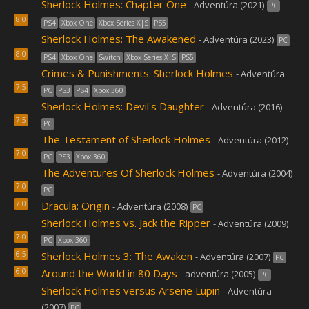
Sherlock Holmes: Chapter One
- Adventúra (2021)
PC
8.0
PS4
Xbox One
Xbox Series X|S
PS5
Sherlock Holmes: The Awakened
- Adventúra (2023)
PC
8.0
PS4
Xbox One
Switch
Xbox Series X|S
PS5
Crimes & Punishments: Sherlock Holmes
- Adventúra
7.5
PC
PS3
PS4
Xbox 360
Sherlock Holmes: Devil's Daughter
- Adventúra (2016)
7.5
PC
The Testament of Sherlock Holmes
- Adventúra (2012)
7.0
PC
PS3
Xbox 360
The Adventures Of Sherlock Holmes
- Adventúra (2004)
7.0
PC
7.0
Dracula: Origin
- Adventúra (2008)
PC
Sherlock Holmes vs. Jack the Ripper
- Adventúra (2009)
7.0
PC
Xbox 360
6.5
Sherlock Holmes 3: The Awaken
- Adventúra (2007)
PC
6.0
Around the World in 80 Days
- adventúra (2005)
PC
Sherlock Holmes versus Arsene Lupin
- Adventúra
(2007)
PC