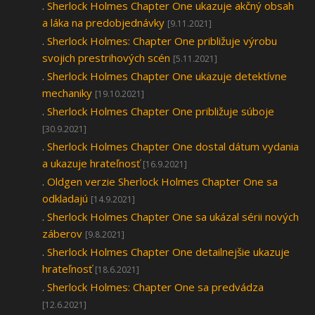
.
Sherlock Holmes Chapter One ukazuje akčný obsah
a láka na predobjednávky
[9.11.2021]
.
Sherlock Holmes: Chapter One približuje výrobu
svojich prestrihových scén
[5.11.2021]
.
Sherlock Holmes Chapter One ukazuje detektívne
mechaniky
[19.10.2021]
.
Sherlock Holmes Chapter One približuje súboje
[30.9.2021]
.
Sherlock Holmes Chapter One dostal dátum vydania
a ukazuje hrateľnosť
[16.9.2021]
.
Oldgen verzie Sherlock Holmes Chapter One sa
odkladajú
[14.9.2021]
.
Sherlock Holmes Chapter One sa ukázal sérii nových
záberov
[9.8.2021]
.
Sherlock Holmes Chapter One detailnejšie ukazuje
hrateľnosť
[18.6.2021]
.
Sherlock Holmes: Chapter One sa predvádza
[12.6.2021]