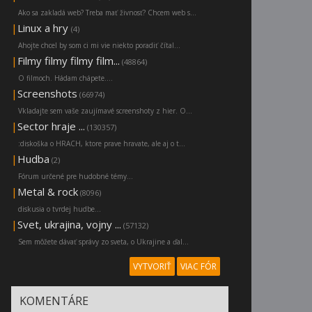
Ako sa zakladá web? Treba mať živnosť? Chcem web s...
|
Linux a hry
(4)
Ahojte chcel by som ci mi vie niekto poradiť čítal...
|
Filmy filmy filmy film...
(48864)
O filmoch. Hádam chápete....
|
Screenshots
(66974)
Vkladajte sem vaše zaujímavé screenshoty z hier. O...
|
Sector hraje ...
(130357)
:diskoška o HRACH, ktore prave hravate, ale aj o t...
|
Hudba
(2)
Fórum určené pre hudobné témy...
|
Metal & rock
(8096)
diskusia o tvrdej hudbe...
|
Svet, ukrajina, vojny ...
(57132)
Sem môžete dávať správy zo sveta, o Ukrajine a ďal...
VYTVORIŤ
VIAC FÓR
KOMENTÁRE