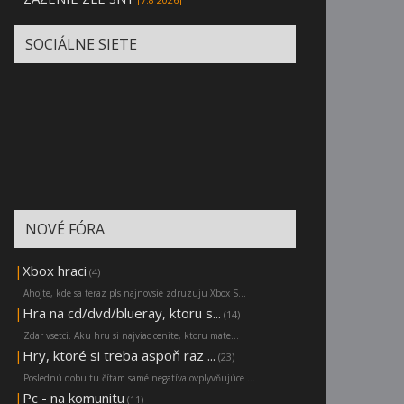
SOCIÁLNE SIETE
NOVÉ FÓRA
|
Xbox hraci
(4)
Ahojte, kde sa teraz pls najnovsie zdruzuju Xbox S...
|
Hra na cd/dvd/blueray, ktoru s...
(14)
Zdar vsetci. Aku hru si najviac cenite, ktoru mate...
|
Hry, ktoré si treba aspoň raz ...
(23)
Poslednú dobu tu čítam samé negatíva ovplyvňujúce ...
|
Pc - na komunitu
(11)