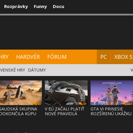
Rozprávky
Funny
Docu
CENZIE
VIDEÁ
HARDVÉR
FÓRUM
HRY
HARDVÉR
FÓRUM
PC
XBOX S
VENSKÉ HRY
DÁTUMY
48
49
107
SAUDSKÁ SKUPINA
V EÚ ZAČALI PLATIŤ
GTA VI PRINESIE
DOKONČILA KÚPU
NOVÉ PRAVIDLÁ
ROZŠÍRENÚ UKÁŽKU
EA ZA 55 MI
PRÁVA NA
NA NETFLI