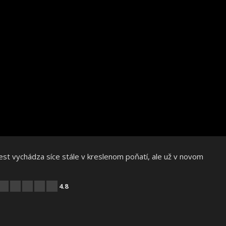
est vychádza síce stále v kreslenom poňatí, ale už v novom
4.8