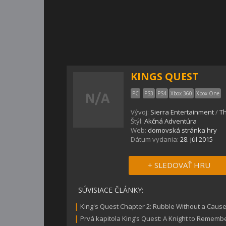
KINGS QUEST
PC
PS3
PS4
Xbox 360
Xbox One
Vývoj:
Sierra Entertainment
/
T
Štýl:
Akčná Adventúra
Web:
domovská stránka hry
Dátum vydania:
28. júl 2015
+ SLEDOVAŤ HRU
SÚVISIACE ČLÁNKY:
|
King's Quest Chapter 2: Rubble Without a Cause
|
Prvá kapitola King’s Quest: A Knight to Rememb