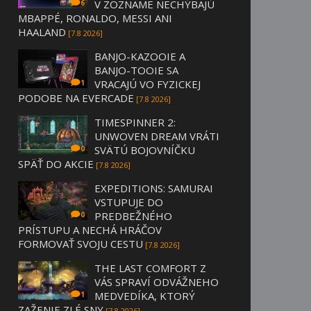
V ZOZNAME NECHÝBAJÚ
6
MBAPPÉ, RONALDO, MESSI ANI
HAALAND
[7.8 2026]
BANJO-KAZOOIE A
BANJO-TOOIE SA
VRACAJÚ VO FYZICKEJ
1
PODOBE NA EVERCADE
[7.8 2026]
TIMESPINNER 2:
UNWOVEN DREAM VRÁTI
SVÄTÚ BOJOVNÍČKU
0
SPÄŤ DO AKCIE
[7.8 2026]
EXPEDITIONS: SAMURAI
VSTUPUJE DO
PREDBEŽNÉHO
0
PRÍSTUPU A NECHÁ HRÁČOV
FORMOVAŤ SVOJU CESTU
[7.8 2026]
THE LAST COMFORT Z
VÁS SPRAVÍ ODVÁŽNEHO
MEDVEDÍKA, KTORÝ
1
ZAŽENIE ZLÉ SNY
[7.8 2026]