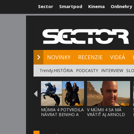
Sector
Smartpod
Kinema
Onlinehry
NOVINKY
RE
NOVINKY
RECENZIE
VIDEÁ
Trendy:
HISTÓRIA
PODCASTY
INTERVIEW
SLO
30
30
MÚMIA 4 POTVRDILA
V MÚMII 4 SA MÁ
NÁVRAT BENIHO A
VRÁTIŤ AJ ARNOLD
ARDETHA
VOSLOO AK