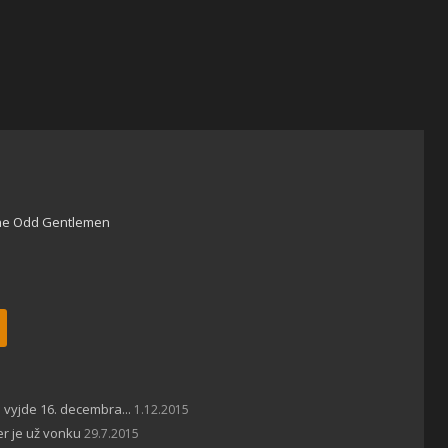
he Odd Gentlemen
 vyjde 16. decembra...
1.12.2015
er je už vonku
29.7.2015