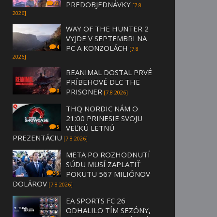
PREDOBJEDNÁVKY
23
[7.8
2026]
WAY OF THE HUNTER 2
VYJDE V SEPTEMBRI NA
PC A KONZOLÁCH
4
[7.8
2026]
REANIMAL DOSTAL PRVÉ
PRÍBEHOVÉ DLC THE
PRISONER
0
[7.8 2026]
THQ NORDIC NÁM O
21:00 PRINESIE SVOJU
VEĽKÚ LETNÚ
5
PREZENTÁCIU
[7.8 2026]
META PO ROZHODNUTÍ
SÚDU MUSÍ ZAPLATIŤ
POKUTU 567 MILIÓNOV
35
DOLÁROV
[7.8 2026]
EA SPORTS FC 26
ODHALILO TÍM SEZÓNY,