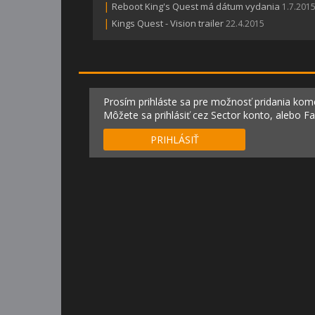
|
Reboot King's Quest má dátum vydania
1.7.201
|
Kings Quest - Vision trailer
22.4.2015
Prosím prihláste sa pre možnosť pridania kom
Môžete sa prihlásiť cez Sector konto, alebo F
PRIHLÁSIŤ