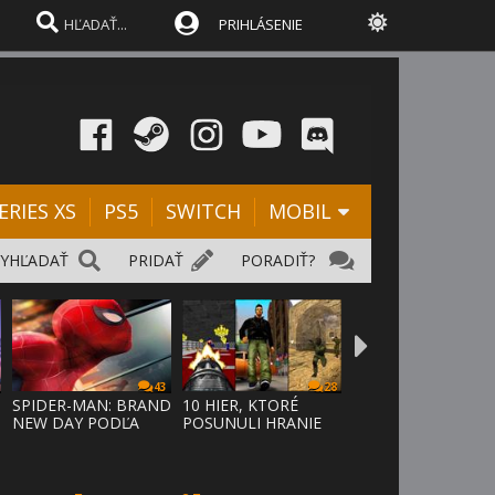
PRIHLÁSENIE
ERIES XS
PS5
SWITCH
MOBIL
VYHĽADAŤ
PRIDAŤ
PORADIŤ?
43
28
SPIDER-MAN: BRAND
10 HIER, KTORÉ
NEW DAY PODĽA
POSUNULI HRANIE
ODHADOV OT
VPRED