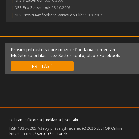
30.10.2007
|
NFS Pro Street look
23.10.2007
|
NFS ProStreet čoskoro vyrazí do ulíc
15.10.2007
Prosím prihláste sa pre možnosť pridania komentáru.
Môžete sa prihlásiť cez Sector konto, alebo Facebook.
PRIHLÁSIŤ
Ochrana súkromia
|
Reklama
|
Kontakt
ISSN 1336-7285. Všetky práva vyhradené. (c) 2026 SECTOR Online
Entertainment /
sector@sector.sk