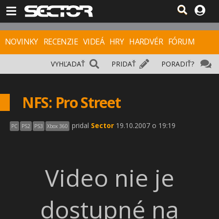
NOVINKY
RECENZIE
VIDEÁ
HRY
HARDVÉR
FÓRUM
VYHĽADAŤ
PRIDAŤ
PORADIŤ?
NFS: Pro Street
pridal
Sector
19.10.2007 o 19:19
PC
PS2
PS3
Xbox 360
Video nie je
dostupné na