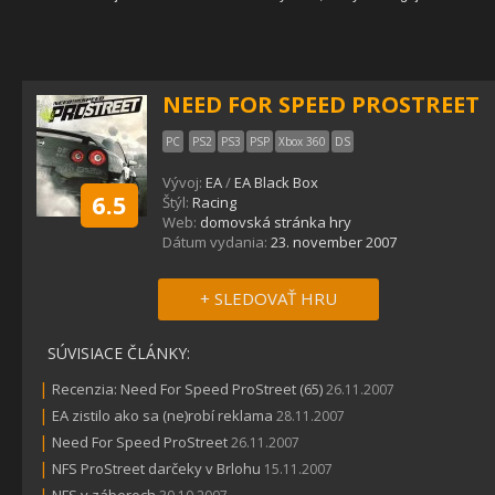
NEED FOR SPEED PROSTREET
PC
PS2
PS3
PSP
Xbox 360
DS
Vývoj:
EA
/
EA Black Box
6.5
Štýl:
Racing
Web:
domovská stránka hry
Dátum vydania:
23. november 2007
+ SLEDOVAŤ HRU
SÚVISIACE ČLÁNKY:
|
Recenzia: Need For Speed ProStreet (65)
26.11.2007
|
EA zistilo ako sa (ne)robí reklama
28.11.2007
|
Need For Speed ProStreet
26.11.2007
|
NFS ProStreet darčeky v Brlohu
15.11.2007
|
NFS v záberoch