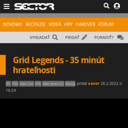
NOVINKY
RECENZIE
VIDEÁ
HRY
HARDVÉR
FÓRUM
VYHĽADAŤ
PRIDAŤ
PORADIŤ?
Grid Legends - 35 minút
hrateľnosti
pridal
saver
26.2.2022 o
PC
PS4
Xbox One
PS5
Xbox Series X|S
Racing
16:24