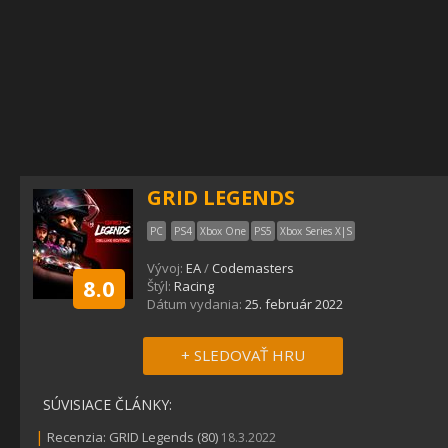
GRID LEGENDS
PC
PS4
Xbox One
PS5
Xbox Series X|S
Vývoj:
EA
/
Codemasters
8.0
Štýl:
Racing
Dátum vydania:
25. február 2022
+ SLEDOVAŤ HRU
SÚVISIACE ČLÁNKY:
|
Recenzia: GRID Legends (80)
18.3.2022