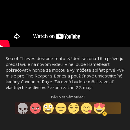
Sea of Thieves dostane tento týždeň sezónu 16 a práve ju
predstavuje na novom videu. V nej bude
Flameheart
pokračovať v honbe za mocou a vy môžete spĺňať prvé PvP
misie pre The Reaper's Bones a použiť nové umiestniteľné
kanóny Cannon of Rage. Zároveň budete môcť zavolať
vlastných kostlivcov. Sezóna začne 22. mája.
Páčilo sa vám video?