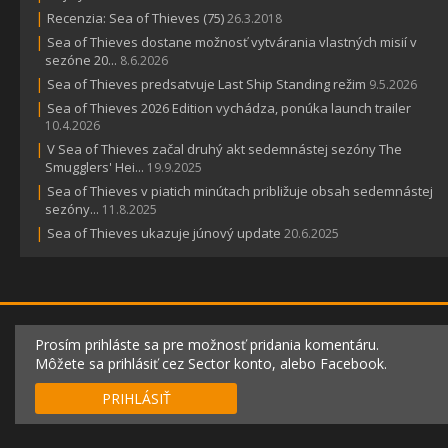
|
Recenzia: Sea of Thieves (75)
26.3.2018
|
Sea of Thieves dostane možnosť vytvárania vlastných misií v
sezóne 20...
8.6.2026
|
Sea of Thieves predsatvuje Last Ship Standing režim
9.5.2026
|
Sea of Thieves 2026 Edition vychádza, ponúka launch trailer
10.4.2026
|
V Sea of Thieves začal druhý akt sedemnástej sezóny The
Smugglers' Hei...
19.9.2025
|
Sea of Thieves v piatich minútach približuje obsah sedemnástej
sezóny...
11.8.2025
|
Sea of Thieves ukazuje júnový update
20.6.2025
Prosím prihláste sa pre možnosť pridania komentáru.
Môžete sa prihlásiť cez Sector konto, alebo Facebook.
PRIHLÁSIŤ