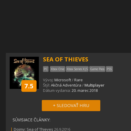
SEA OF THIEVES
PC
Xbox One
Xbox Series X|S
Game Pass
PS5
Vývoj:
Microsoft
/
Rare
7.5
Štýl:
Akčná Adventúra
/
Multiplayer
Dátum vydania:
20. marec 2018
+ SLEDOVAŤ HRU
SÚVISIACE ČLÁNKY:
|
Dojmy: Sea of Thieves
26.9.2016