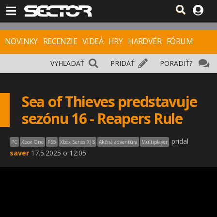
NOVINKY
RECENZIE
VIDEÁ
HRY
HARDVÉR
FÓRUM
VYHĽADAŤ
PRIDAŤ
PORADIŤ?
Sea of Thieves predstavuje
sezónu 16 - Reapers Rule
pridal
PC
Xbox One
PS5
Xbox Series X|S
Akčná adventúra
Multiplayer
saver
17.5.2025 o 12:05