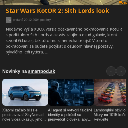
16
Star Wars KotOR 2: Sith Lords look
pridané 29.12.2004 pod hry
PC
Nedávno vyšla XBOX verzia očakávaného pokračovania KotOR
s podtitulom Sith Lords a ak vás zaujíma osud galaxie, ktorú
stvoril G.Lucas, tak túto hru si nenechajte ujsť. V tomto
pokračovaní sa budete potýkať s osudom hlavnej postavy,
bývalého Jedi rytiera, ...