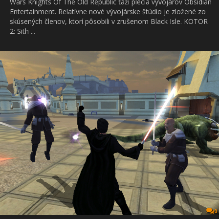
Wars Knights Of The Old Republic ťaží plecia vývojárov Obsidian
Entertainment. Relatívne nové vývojárske štúdio je zložené zo
skúsených členov, ktorí pôsobili v zrušenom Black Isle. KOTOR
2: Sith ...
0