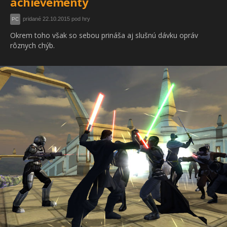
achievementy
pridané 22.10.2015 pod hry
PC
Okrem toho však so sebou prináša aj slušnú dávku opráv
rôznych chýb.