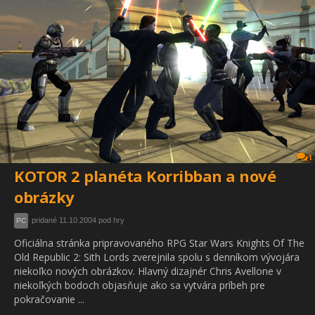
1
KOTOR 2 planéta Korribban a nové
obrázky
pridané 11.10.2004 pod hry
PC
Oficiálna stránka pripravovaného RPG Star Wars Knights Of The
Old Republic 2: Sith Lords zverejnila spolu s denníkom vývojára
niekoľko nových obrázkov. Hlavný dizajnér Chris Avellone v
niekoľkých bodoch objasňuje ako sa vytvára príbeh pre
pokračovanie ...