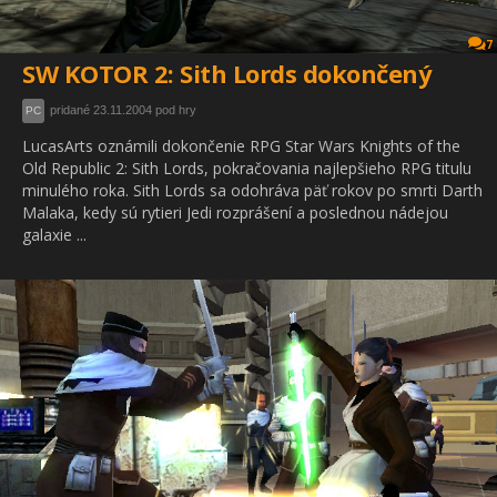
7
SW KOTOR 2: Sith Lords dokončený
pridané 23.11.2004 pod hry
PC
LucasArts oznámili dokončenie RPG Star Wars Knights of the
Old Republic 2: Sith Lords, pokračovania najlepšieho RPG titulu
minulého roka. Sith Lords sa odohráva päť rokov po smrti Darth
Malaka, kedy sú rytieri Jedi rozprášení a poslednou nádejou
galaxie ...