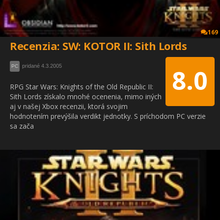
169
Recenzia: SW: KOTOR II: Sith Lords
pridané 4.3.2005
PC
8.0
RPG Star Wars: Knights of the Old Republic II:
Sith Lords získalo mnohé ocenenia, mimo iných
aj v našej Xbox recenzii, ktorá svojim
hodnotením prevýšila verdikt jednotky. S príchodom PC verzie
sa zača