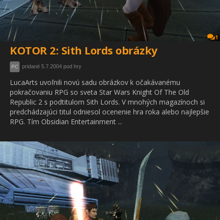
1
KOTOR 2: Sith Lords obrázky
pridané 5.7.2004 pod hry
PC
LucaArts uvoľnili novú sadu obrázkov k očakávanému
pokračovaniu RPG so sveta Star Wars Knight Of The Old
Republic 2 s podtitulom Sith Lords. V mnohých magazínoch si
predchádzajúci titul odniesol ocenenie hra roka alebo najlepšie
RPG. Tím Obsidian Entertainment ...