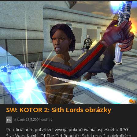
3
SW: KOTOR 2: Sith Lords obrázky
pridané 13.5.2004 pod hry
PC
Po oficiálnom potvrdení vývoja pokračovania úspešného RPG
Star Wars Knight Of The Old Republic: Sith Lords 2 a niekoľkých