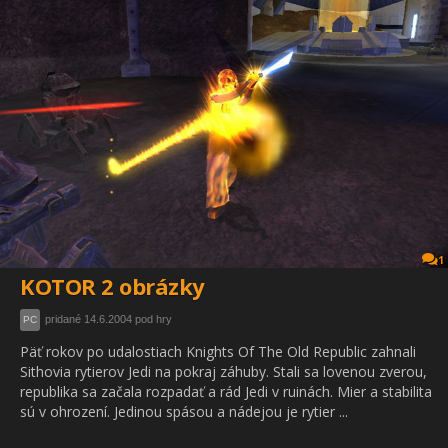
1
KOTOR 2 obrázky
pridané 14.6.2004 pod hry
PC
Päť rokov po udalostiach Knights Of The Old Republic zahnali
Sithovia rytierov Jedi na pokraj záhuby. Stali sa lovenou zverou,
republika sa začala rozpadať a rád Jedi v ruinách. Mier a stabilita
sú v ohrození. Jedinou spásou a nádejou je rytier ...