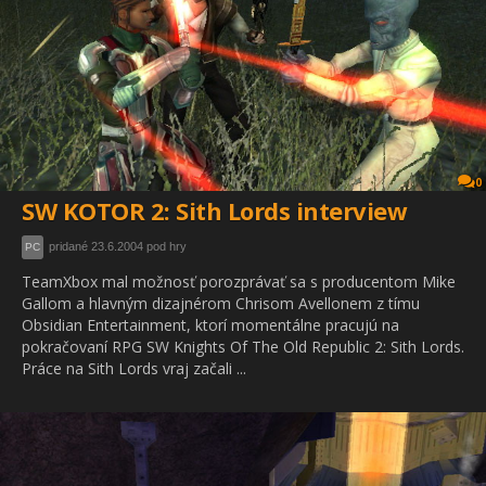
0
SW KOTOR 2: Sith Lords interview
pridané 23.6.2004 pod hry
PC
TeamXbox mal možnosť porozprávať sa s producentom Mike
Gallom a hlavným dizajnérom Chrisom Avellonem z tímu
Obsidian Entertainment, ktorí momentálne pracujú na
pokračovaní RPG SW Knights Of The Old Republic 2: Sith Lords.
Práce na Sith Lords vraj začali ...