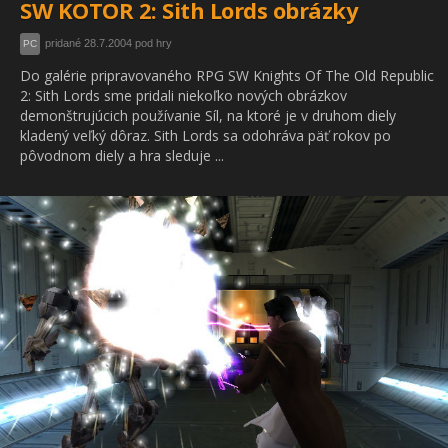
SW KOTOR 2: Sith Lords obrázky
pridané 28.7.2004 pod hry
PC
Do galérie pripravovaného RPG SW Knights Of The Old Republic
2: Sith Lords sme pridali niekoľko nových obrázkov
demonštrujúcich používanie Síl, na ktoré je v druhom diely
kladený veľký dôraz. Sith Lords sa odohráva päť rokov po
pôvodnom diely a hra sleduje ...