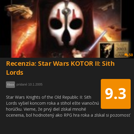
50
Recenzia: Star Wars KOTOR II: Sith
Lords
pridané 10.1.2005
Xbox
9.3
Star Wars Knights of the Old Republic II: Sith
Lords vyšiel koncom roka a stihol ešte vianočnú
horúčku. Vieme, že prvý diel získal mnohé
ocenenia, bol hodnotený ako RPG hra roka a získal si pozornosť