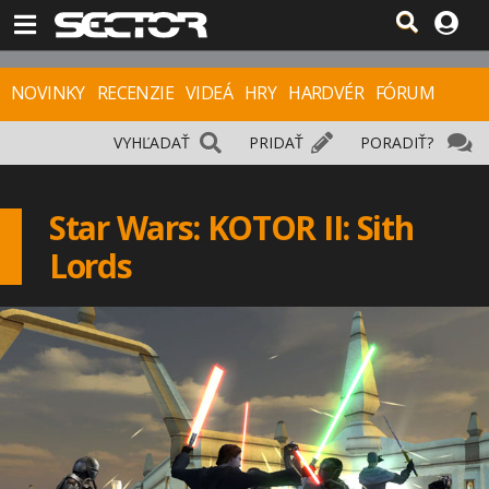
NOVINKY
RECENZIE
VIDEÁ
HRY
HARDVÉR
FÓRUM
VYHĽADAŤ
PRIDAŤ
PORADIŤ?
Star Wars: KOTOR II: Sith
Lords