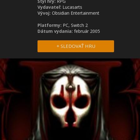
Štýl hry:
RPG
Vydavateľ:
Lucasarts
Vývoj:
Obsidian Entertainment
Platformy:
PC, Switch 2
Dátum vydania:
február 2005
+ SLEDOVAŤ HRU