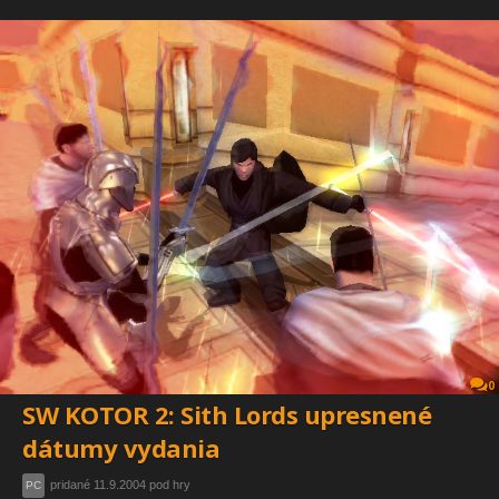
0
SW KOTOR 2: Sith Lords upresnené
dátumy vydania
pridané 11.9.2004 pod hry
PC