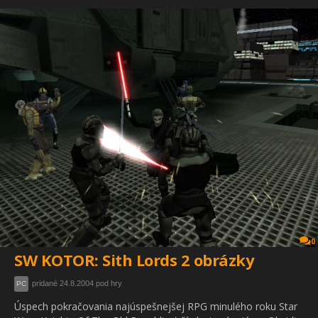
0
SW KOTOR: Sith Lords 2 obrázky
pridané 24.8.2004 pod hry
PC
Úspech pokračovania najúspešnejšej RPG minulého roku Star