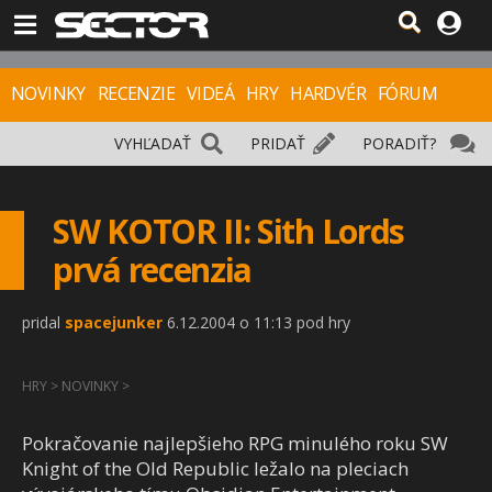
NOVINKY
RECENZIE
VIDEÁ
HRY
HARDVÉR
FÓRUM
VYHĽADAŤ
PRIDAŤ
PORADIŤ?
SW KOTOR II: Sith Lords
prvá recenzia
pridal
spacejunker
6.12.2004 o 11:13 pod hry
HRY
>
NOVINKY
>
Pokračovanie najlepšieho RPG minulého roku SW
Knight of the Old Republic ležalo na pleciach