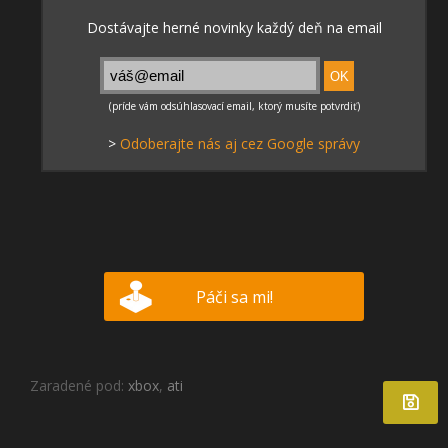
>
Odoberajte nás aj cez Google správy
Páči sa mi!
Zaradené pod:
xbox
,
ati