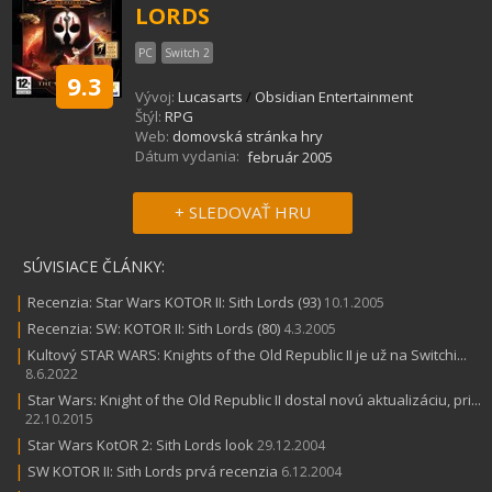
LORDS
PC
Switch 2
9.3
Vývoj:
Lucasarts
/
Obsidian Entertainment
Štýl:
RPG
Web:
domovská stránka hry
Dátum vydania:
február 2005
+ SLEDOVAŤ HRU
SÚVISIACE ČLÁNKY:
|
Recenzia: Star Wars KOTOR II: Sith Lords (93)
10.1.2005
|
Recenzia: SW: KOTOR II: Sith Lords (80)
4.3.2005
|
Kultový STAR WARS: Knights of the Old Republic II je už na Switchi...
8.6.2022
|
Star Wars: Knight of the Old Republic II dostal novú aktualizáciu, pri...
22.10.2015
|
Star Wars KotOR 2: Sith Lords look
29.12.2004
|
SW KOTOR II: Sith Lords prvá recenzia
6.12.2004