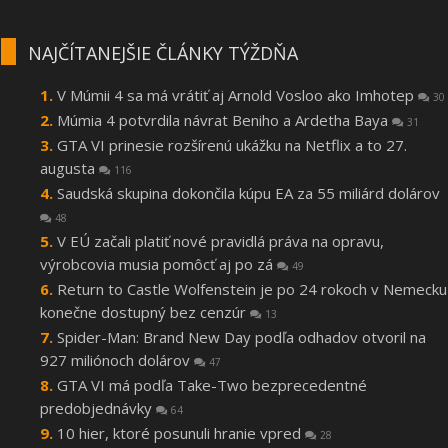
NAJČÍTANEJŠIE ČLÁNKY TÝŽDŇA
V Múmii 4 sa má vrátiť aj Arnold Vosloo ako Imhotep
30
Múmia 4 potvrdila návrat Beniho a Ardetha Baya
31
GTA VI prinesie rozšírenú ukážku na Netflix a to 27.
augusta
116
Saudská skupina dokončila kúpu EA za 55 miliárd dolárov
48
V EÚ začali platiť nové pravidlá práva na opravu,
výrobcovia musia pomôcť aj po zá
49
Return to Castle Wolfenstein je po 24 rokoch v Nemecku
konečne dostupný bez cenzúr
13
Spider-Man: Brand New Day podľa odhadov otvoril na
927 miliónoch dolárov
47
GTA VI má podľa Take-Two bezprecedentné
predobjednávky
64
10 hier, ktoré posunuli hranie vpred
28