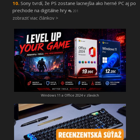
Sony tvrdí, že PS zostane lacnejšia ako herné PC aj po
prechode na digitálne hry
201
zobraziť viac článkov >
Windows 11 a Office 2024 v zľavách