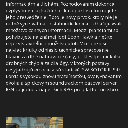
informáciám a úlohám. Rozhodovaním dokonca
ovplyvňujete aj každého člena partie a formujete
jeho presvedčenie. Toto je nový prvok, ktorý nie je
nutné využívať na dosiahnutie konca, odhaľuje však
množstvo cenných informácií. Medzi planétami sa
pohybujete na známej lodi Ebon Hawk a riešite
nepredstaviteľné množstvo úloh. V recenzii si
najviac kritiky odnieslo technické spracovanie,
hlavne za dlhé nahrávacie časy, pokles fps, niekoľko
drobných chýb a za dialógy, v ktorých postavy
nevyjadrujú emócie a sú statické. SW KOTOR II: Sith
Lords s vysokou znovuhrateľnosťou, ovplyvňovaním
okolia a špičkovým soundtrackom pasoval server
IGN za jedno z najlepších RPG pre platformu Xbox.