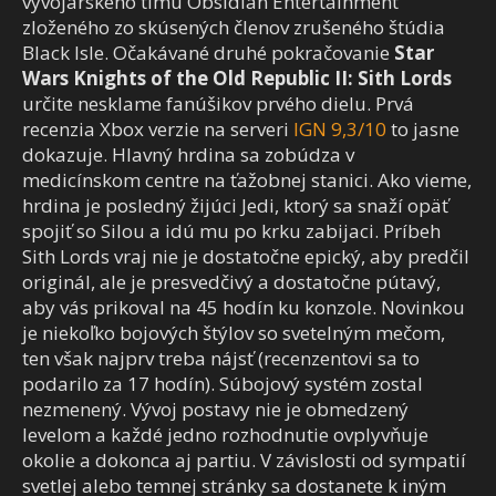
vývojárskeho tímu Obsidian Entertainment
zloženého zo skúsených členov zrušeného štúdia
Black Isle. Očakávané druhé pokračovanie
Star
Wars Knights of the Old Republic II: Sith Lords
určite nesklame fanúšikov prvého dielu. Prvá
recenzia Xbox verzie na serveri
IGN 9,3/10
to jasne
dokazuje. Hlavný hrdina sa zobúdza v
medicínskom centre na ťažobnej stanici. Ako vieme,
hrdina je posledný žijúci Jedi, ktorý sa snaží opäť
spojiť so Silou a idú mu po krku zabijaci. Príbeh
Sith Lords vraj nie je dostatočne epický, aby predčil
originál, ale je presvedčivý a dostatočne pútavý,
aby vás prikoval na 45 hodín ku konzole. Novinkou
je niekoľko bojových štýlov so svetelným mečom,
ten však najprv treba nájsť (recenzentovi sa to
podarilo za 17 hodín). Súbojový systém zostal
nezmenený. Vývoj postavy nie je obmedzený
levelom a každé jedno rozhodnutie ovplyvňuje
okolie a dokonca aj partiu. V závislosti od sympatií
svetlej alebo temnej stránky sa dostanete k iným