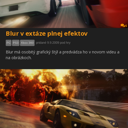
6
Blur v extáze plnej efektov
pridané 9.9.2009 pod hry
PC
PS3
Xbox 360
Blur má osobitý grafický štýl a predvádza ho v novom videu a
na obrázkoch.