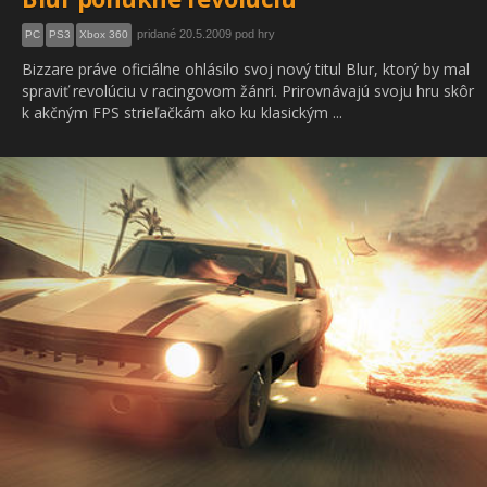
pridané 20.5.2009 pod hry
PC
PS3
Xbox 360
Bizzare práve oficiálne ohlásilo svoj nový titul Blur, ktorý by mal
spraviť revolúciu v racingovom žánri. Prirovnávajú svoju hru skôr
k akčným FPS strieľačkám ako ku klasickým ...