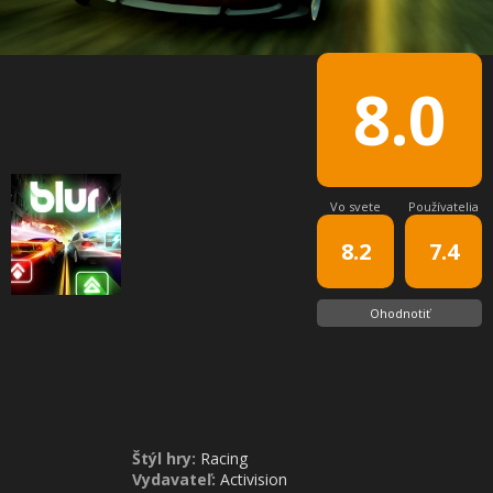
8.0
Vo svete
Používatelia
8.2
7.4
Ohodnotiť
Štýl hry:
Racing
Vydavateľ:
Activision