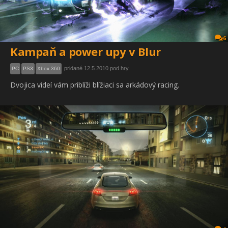
6
Kampaň a power upy v Blur
pridané 12.5.2010 pod hry
PC
PS3
Xbox 360
Dvojica videí vám priblíži blížiaci sa arkádový racing.