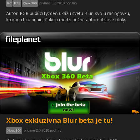
pridané 3.3.2010 pod hry
PC
PS3
Xbox 360
Autori PGR budúci týždeň ukážu svetu Blur, svoju racingovku,
ktorou chcú priniesť akciu medzi bežné automobilové tituly.
6
Xbox exkluzívna Blur beta je tu!
pridané 2.3.2010 pod hry
Xbox 360