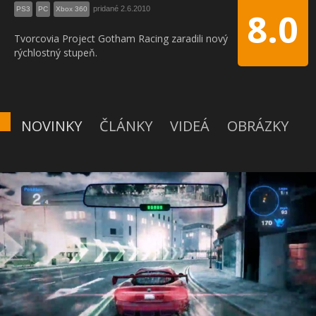
pridané 2.6.2010
PS3
PC
Xbox 360
8.0
Tvorcovia Project Gotham Racing zaradili nový
rýchlostný stupeň.
NOVINKY
ČLÁNKY
VIDEÁ
OBRÁZKY