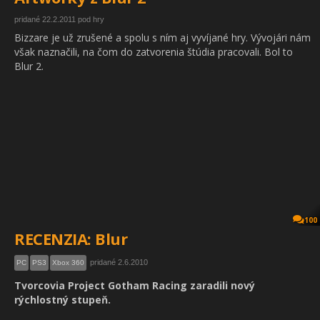
pridané 22.2.2011 pod hry
Bizzare je už zrušené a spolu s ním aj vyvíjané hry. Vývojári nám
však naznačili, na čom do zatvorenia štúdia pracovali. Bol to
Blur 2.
100
RECENZIA: Blur
pridané 2.6.2010
PC
PS3
Xbox 360
Tvorcovia Project Gotham Racing zaradili nový
rýchlostný stupeň.