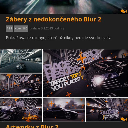
6
Zábery z nedokončeného Blur 2
pridané 8.1.2013 pod hry
PS3
Xbox 360
Pokračovanie racingu, ktoré už nikdy neuzrie svetlo sveta.
6
Artworky z Blur 2