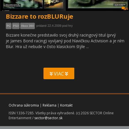
6
Bizzare to rozBLURuje
pridané 22.4.2009 pod hry
PC
PS3
Xbox 360
Bizzare konečne predstavilo svoj druhý racingový titul (prvý
je James Bond racing) vyvíjaný pod hlavičkou Activision a je ním
Blur. Hra už nebude v čisto klasickom štýle ...
VIAC
Ochrana súkromia
|
Reklama
|
Kontakt
ISSN 1336-7285. Všetky práva vyhradené. (c) 2026 SECTOR Online
Entertainment /
sector@sector.sk