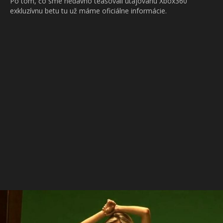
Po tom, čo sme nedávno teasovali utajovanú Xbox360
exkluzívnu betu tu už máme oficiálne informácie.