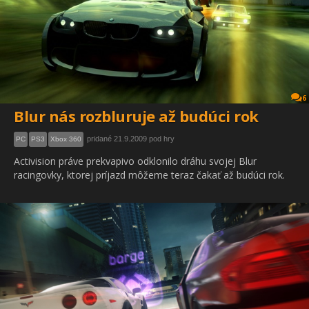
6
Blur nás rozbluruje až budúci rok
pridané 21.9.2009 pod hry
PC
PS3
Xbox 360
Activision práve prekvapivo odklonilo dráhu svojej Blur
racingovky, ktorej príjazd môžeme teraz čakať až budúci rok.