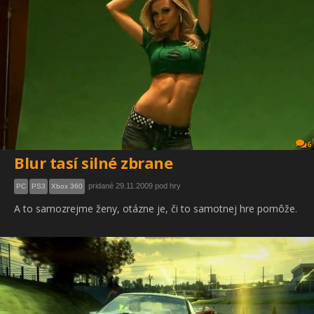
6
Blur tasí silné zbrane
pridané 29.11.2009 pod hry
PC
PS3
Xbox 360
A to samozrejme ženy, otázne je, či to samotnej hre pomôže.