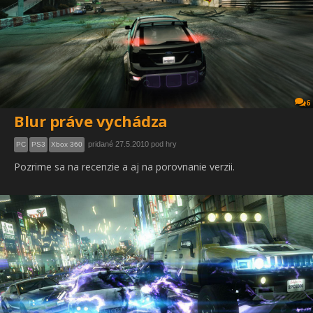
6
Blur práve vychádza
pridané 27.5.2010 pod hry
PC
PS3
Xbox 360
Pozrime sa na recenzie a aj na porovnanie verzii.