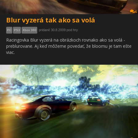
6
Blur vyzerá tak ako sa volá
pridané 30.8.2009 pod hry
PC
PS3
Xbox 360
Racingovka Blur vyzerá na obrázkoch rovnako ako sa volá -
preblurovane. Aj keď môžeme povedať, že bloomu je tam ešte
viac.