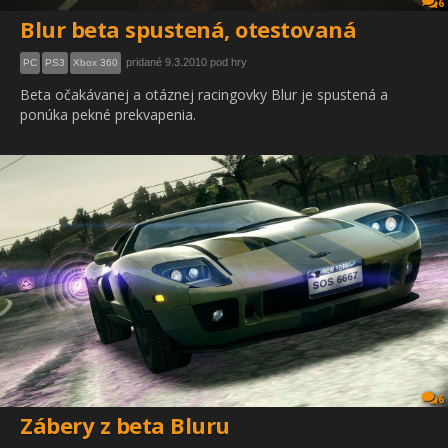
6
Blur beta spustená, otestovaná
pridané 9.3.2010 pod hry
PC
PS3
Xbox 360
Beta očakávanej a otáznej racingovky Blur je spustená a
ponúka pekné prekvapenia.
6
Zábery z beta Bluru