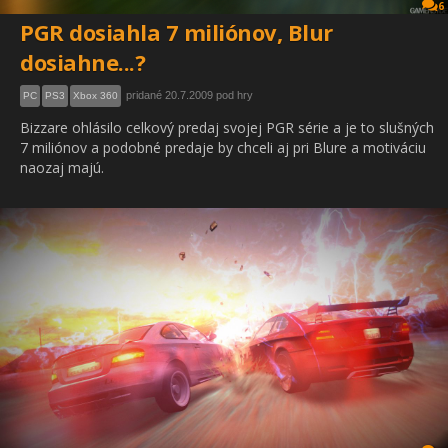
6
PGR dosiahla 7 miliónov, Blur
dosiahne...?
pridané 20.7.2009 pod hry
PC
PS3
Xbox 360
Bizzare ohlásilo celkový predaj svojej PGR série a je to slušných
7 miliónov a podobné predaje by chceli aj pri Blure a motiváciu
naozaj majú.