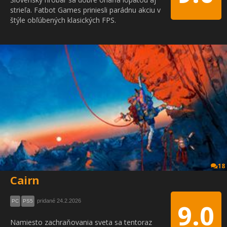
strieľa. Fatbot Games priniesli parádnu akciu v
štýle obľúbených klasických FPS.
18
Cairn
pridané 24.2.2026
PC
PS5
9.0
Namiesto zachraňovania sveta sa tentoraz