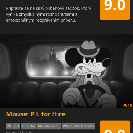
9.0
Pripravte sa na silný príbehový zážitok, ktorý
vyniká zmysluplnými rozhodnutiami a
emocionálnym rozprávaním príbehu.
15
Mouse: P.I. for Hire
PC
PS4
Xbox One
Xbox Series X|S
PS5
Switch 2
Switch
pridané 27.5.2026