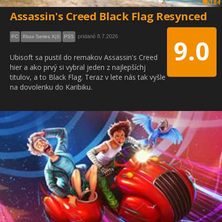
184
Assassin's Creed Black Flag Resynced
pridané 8.7.2026
PC
Xbox Series X|S
PS5
9.0
Ubisoft sa pustil do remakov Assassin's Creed
hier a ako prvý si vybral jeden z najlepšíchj
titulov, a to Black Flag. Teraz v lete nás tak vyšle
na dovolenku do Karibiku.