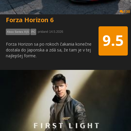
130
Forza Horizon 6
pridané 14.5.2026
Xbox Series X|S
PC
9.5
Forza Horizon sa po rokoch čakania konečne
dostala do Japonska a zdá sa, že tam je v tej
najlepšej forme.