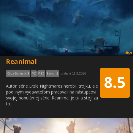
9
Reanimal
pridané 11.2.2026
Xbox Series X|S
PC
PS5
Switch 2
8.5
Autori série Little Nightmares nerobili trojku, ale
pod iným vydavateľom pracovali na nástupcovi
svojej populárnej série. Reanimal je tu a stojí za
to.