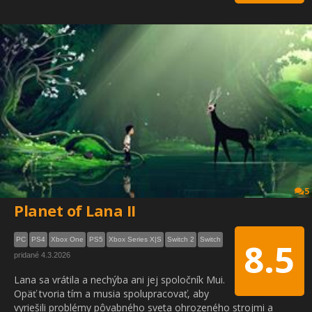
5
Planet of Lana II
PC
PS4
Xbox One
PS5
Xbox Series X|S
Switch 2
Switch
8.5
pridané 4.3.2026
Lana sa vrátila a nechýba ani jej spoločník Mui.
Opäť tvoria tím a musia spolupracovať, aby
vyriešili problémy pôvabného sveta ohrozeného strojmi a