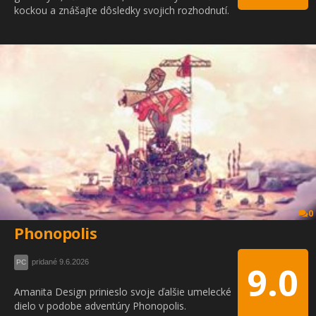
kockou a znášajte dôsledky svojich rozhodnutí.
0
Phonopolis
pridané 9.6.2026
PC
9.0
Amanita Design prinieslo svoje ďalšie umelecké
dielo v podobe adventúry Phonopolis.