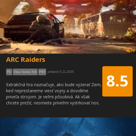
79
ARC Raiders
pridané 5.11.2025
PC
Xbox Series X|S
PS5
8.5
Extrakčná hra naznačuje, ako bude vyzerať Zem,
keď neprestaneme viesť vojny a dovolíme
priveľa strojom. Je veľmi pôsobivá. Ak však
chcete prežiť, nesmiete priveľmi vystrkovať nos.