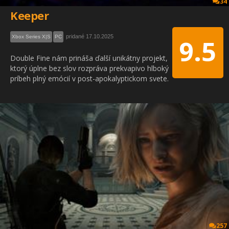
34
Keeper
pridané 17.10.2025
Xbox Series X|S
PC
9.5
Double Fine nám prináša ďalší unikátny projekt,
ktorý úplne bez slov rozpráva prekvapivo hlboký
príbeh plný emócií v post-apokalyptickom svete.
257