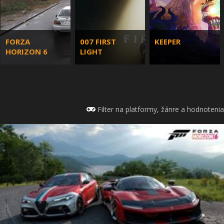
FORZA
007 FIRST
KEEPER
HORIZON 6
LIGHT
Filter na platformy, žánre a hodnotenia