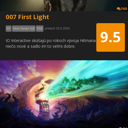
160
007 First Light
pridané 26.5.2026
PC
Xbox Series X|S
PS5
9.5
IO Interactive skúšajú po rokoch vývoja Hitmana
niečo nové a sadlo im to veľmi dobre.