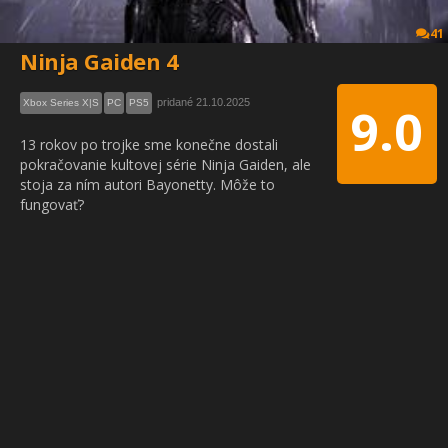
41
Ninja Gaiden 4
pridané 21.10.2025
Xbox Series X|S
PC
PS5
9.0
13 rokov po trojke sme konečne dostali
pokračovanie kultovej série Ninja Gaiden, ale
stoja za ním autori Bayonetty. Môže to
fungovať?