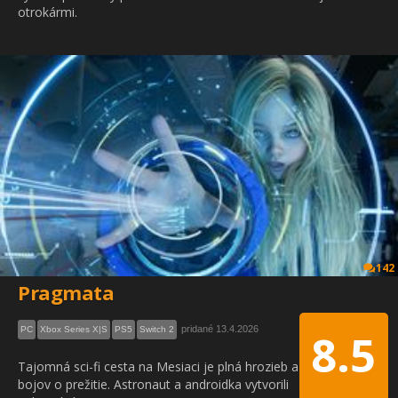
otrokármi.
142
Pragmata
pridané 13.4.2026
PC
Xbox Series X|S
PS5
Switch 2
8.5
Tajomná sci-fi cesta na Mesiaci je plná hrozieb a
bojov o prežitie. Astronaut a androidka vytvorili