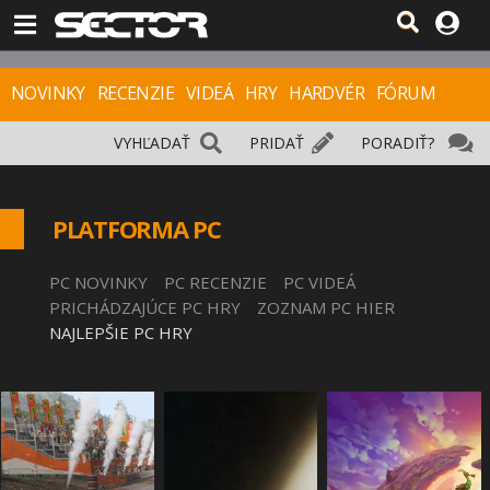
NOVINKY
RECENZIE
VIDEÁ
HRY
HARDVÉR
FÓRUM
VYHĽADAŤ
PRIDAŤ
PORADIŤ?
PLATFORMA PC
PC NOVINKY
PC RECENZIE
PC VIDEÁ
PRICHÁDZAJÚCE PC HRY
ZOZNAM PC HIER
NAJLEPŠIE PC HRY