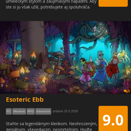
umeleckým štýlom a zaujímavými nápadmi. Aby
ste si ju však užili, potrebujete aj spoluhráča.
5
Esoteric Ebb
pridané 20.5.2026
PC
Windows
RPG
Adventúra
9.0
Staňte sa legendárnym klerikom. Neohrozeným,
geniálnym, vševediacim, nesmrteľným. Hoďte