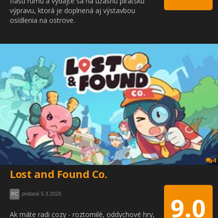
fľašu rumu a vydajte sa na úžasnú pirátsku
výpravu, ktorá je doplnená aj výstavbou
osídlenia na ostrove.
4
Lost and Found Co.
pridané 5.3.2026
PC
9.0
Ak máte radi cozy - roztomilé, oddychové hry,