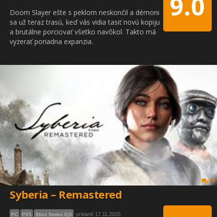
9.0
Doom Slayer ešte s peklom neskončil a démoni
sa už teraz trasú, keď vás vidia tasiť novú kopiju
a brutálne porciovať všetko navôkol. Takto má
vyzerať poriadna expanzia.
17
Syberia – Remastered
pridané 17.11.2025
PC
PS5
Xbox Series X|S