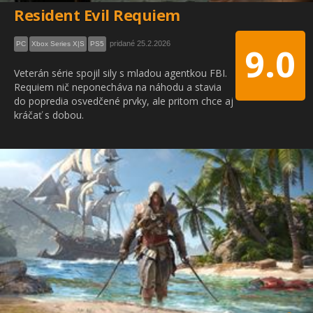
Resident Evil Requiem
pridané 25.2.2026
PC
Xbox Series X|S
PS5
9.0
Veterán série spojil sily s mladou agentkou FBI.
Requiem nič neponecháva na náhodu a stavia
do popredia osvedčené prvky, ale pritom chce aj
kráčať s dobou.