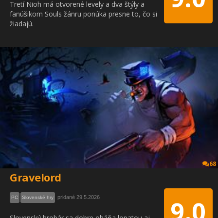
Tretí Nioh má otvorené levely a dva štýly a
fanúšikom Souls žánru ponúka presne to, čo si
žiadajú.
68
Gravelord
pridané 29.5.2026
PC
Slovenské hry
9.0
Slovenský hrobár sa dobre oháňa lopatou aj