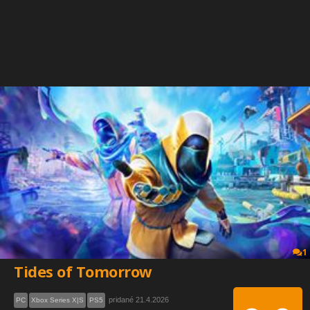
1
Tides of Tomorrow
pridané 21.4.2026
PC
Xbox Series X|S
PS5