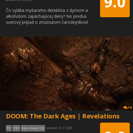
9.0
Čo vyláka myšacieho detektíva z dymom a
alkoholom zapáchajúcej diery? No predsa
svetový prípad o zmiznutom čarodejníkovi!
19
DOOM: The Dark Ages | Revelations
pridané 10.7.2026
PC
PS5
Xbox Series X|S