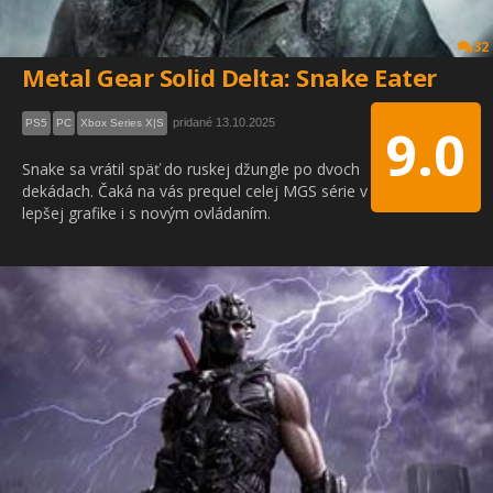
32
Metal Gear Solid Delta: Snake Eater
pridané 13.10.2025
PS5
PC
Xbox Series X|S
9.0
Snake sa vrátil späť do ruskej džungle po dvoch
dekádach. Čaká na vás prequel celej MGS série v
lepšej grafike i s novým ovládaním.