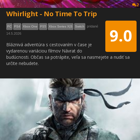
2
Whirlight - No Time To Trip
pridané
PC
PS4
Xbox One
PS5
Xbox Series X|S
Switch
9.0
14.5.2026
Bláznivá adventúra s cestovaním v čase je
vydarenou variáciou filmov Návrat do
budúcnosti. Občas sa potrápite, veľa sa nasmejete a nudiť sa
určite nebudete.