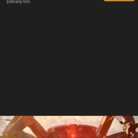
zohraný tím.