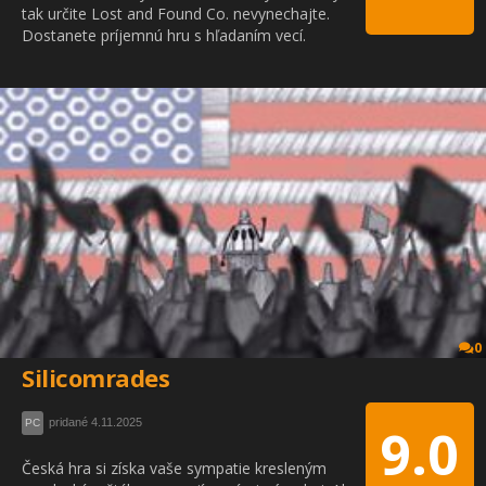
tak určite Lost and Found Co. nevynechajte.
Dostanete príjemnú hru s hľadaním vecí.
0
Silicomrades
pridané 4.11.2025
PC
9.0
Česká hra si získa vaše sympatie kresleným