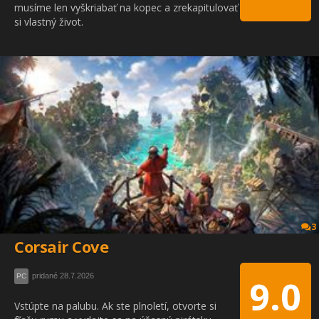
musíme len vyškriabať na kopec a zrekapitulovať
si vlastný život.
3
Corsair Cove
pridané 28.7.2026
PC
9.0
Vstúpte na palubu. Ak ste plnoletí, otvorte si