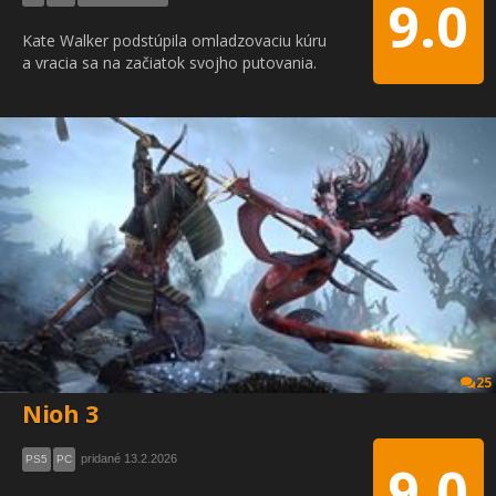
9.0
Kate Walker podstúpila omladzovaciu kúru
a vracia sa na začiatok svojho putovania.
25
Nioh 3
pridané 13.2.2026
PS5
PC
9.0