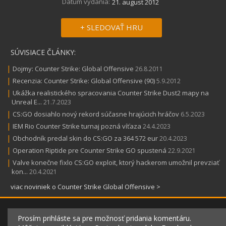
Dátum vydania:
21. august 2012
+ SLEDOVAŤ HRU
SÚVISIACE ČLÁNKY:
|
Dojmy: Counter Strike: Global Offensive
26.8.2011
|
Recenzia: Counter Strike: Global Offensive (90)
5.9.2012
|
Ukážka realistického spracovania Counter Strike Dust2 mapy na
Unreal E...
21.7.2023
|
CS:GO dosiahlo nový rekord súčasne hrajúcich hráčov
6.5.2023
|
IEM Rio Counter Strike turnaj pozná víťaza
24.4.2023
|
Obchodník predal skin do CS:GO za 364 572 eur
20.4.2023
|
Operation Riptide pre Counter Strike GO spustená
22.9.2021
|
Valve konečne fixlo CS:GO exploit, ktorý hackerom umožnil prevziať
kon...
20.4.2021
viac noviniek o Counter Strike Global Offensive >
Prosím prihláste sa pre možnosť pridania komentáru.