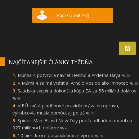
Páči sa mi!
(+2)
NAJČÍTANEJŠIE ČLÁNKY TÝŽDŇA
Múmia 4 potvrdila návrat Beniho a Ardetha Baya
30
V Múmii 4 sa má vrátiť aj Arnold Vosloo ako Imhotep
30
Saudská skupina dokončila kúpu EA za 55 miliárd dolárov
48
V EÚ začali platiť nové pravidlá práva na opravu,
výrobcovia musia pomôcť aj po zá
49
Spider-Man: Brand New Day podľa odhadov otvoril na
927 miliónoch dolárov
43
10 hier, ktoré posunuli hranie vpred
28