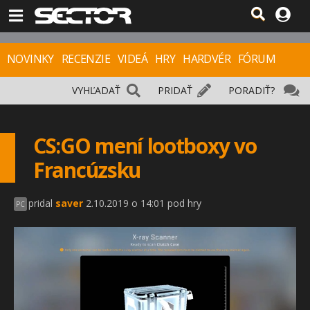
NOVINKY
RECENZIE
VIDEÁ
HRY
HARDVÉR
FÓRUM
VYHĽADAŤ
PRIDAŤ
PORADIŤ?
CS:GO mení lootboxy vo
Francúzsku
pridal
saver
2.10.2019 o 14:01 pod hry
PC