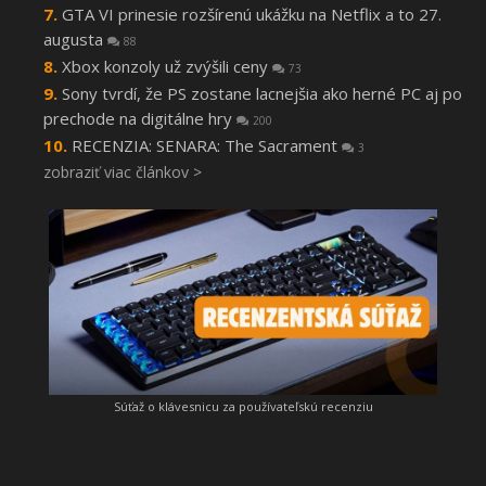
GTA VI prinesie rozšírenú ukážku na Netflix a to 27.
augusta
88
Xbox konzoly už zvýšili ceny
73
Sony tvrdí, že PS zostane lacnejšia ako herné PC aj po
prechode na digitálne hry
200
RECENZIA: SENARA: The Sacrament
3
zobraziť viac článkov >
Súťaž o klávesnicu za používateľskú recenziu