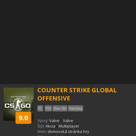
COUNTER STRIKE GLOBAL
OFFENSIVE
PC
PS3
Xbox 360
Free2play
9.0
Vývoj:
Valve
/
Valve
Štýl:
Akcia
/
Multiplayer
Web:
domovská stránka hry