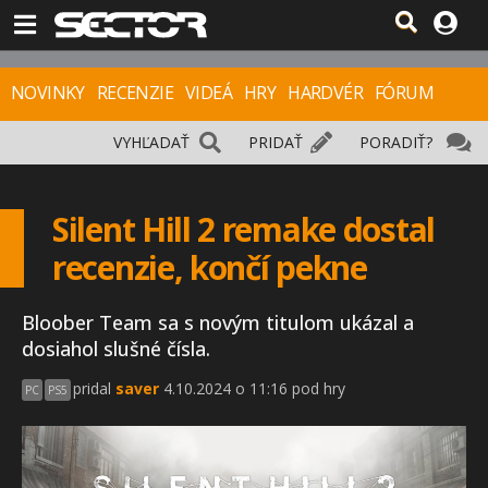
NOVINKY
RECENZIE
VIDEÁ
HRY
HARDVÉR
FÓRUM
VYHĽADAŤ
PRIDAŤ
PORADIŤ?
Silent Hill 2 remake dostal
recenzie, končí pekne
Bloober Team sa s novým titulom ukázal a
dosiahol slušné čísla.
pridal
saver
4.10.2024 o 11:16 pod hry
PC
PS5