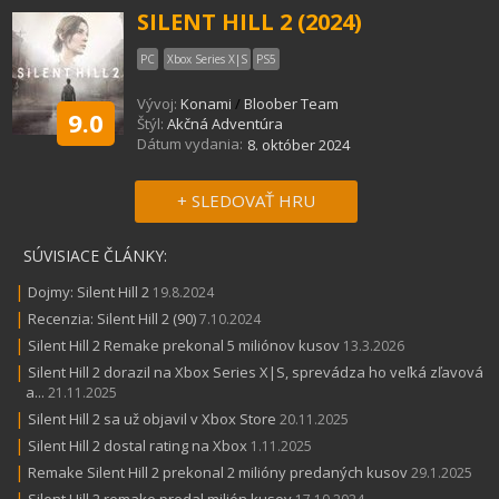
SILENT HILL 2 (2024)
PC
Xbox Series X|S
PS5
Vývoj:
Konami
/
Bloober Team
9.0
Štýl:
Akčná Adventúra
Dátum vydania:
8. október 2024
+ SLEDOVAŤ HRU
SÚVISIACE ČLÁNKY:
|
Dojmy: Silent Hill 2
19.8.2024
|
Recenzia: Silent Hill 2 (90)
7.10.2024
|
Silent Hill 2 Remake prekonal 5 miliónov kusov
13.3.2026
|
Silent Hill 2 dorazil na Xbox Series X|S, sprevádza ho veľká zľavová
a...
21.11.2025
|
Silent Hill 2 sa už objavil v Xbox Store
20.11.2025
|
Silent Hill 2 dostal rating na Xbox
1.11.2025
|
Remake Silent Hill 2 prekonal 2 milióny predaných kusov
29.1.2025
|
Silent Hill 2 remake predal milión kusov