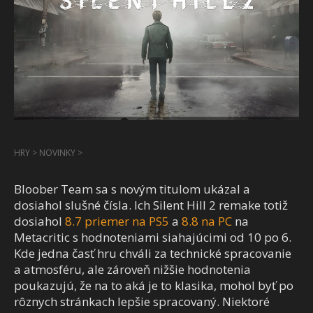
HRY
>
NOVINKY
>
Bloober Team sa s novým titulom ukázal a
dosiahol slušné čísla. Ich Silent Hill 2 remake totiž
dosiahol
8.7 priemer na PS5
a
8.8 na PC
na
Metacritic s hodnoteniami siahajúcimi od 10 po 6.
Kde jedna časť hru chváli za technické spracovanie
a atmosféru, ale zároveň nižšie hodnotenia
poukazujú, že na to aká je to klasika, mohol byť po
rôznych stránkach lepšie spracovaný. Niektoré