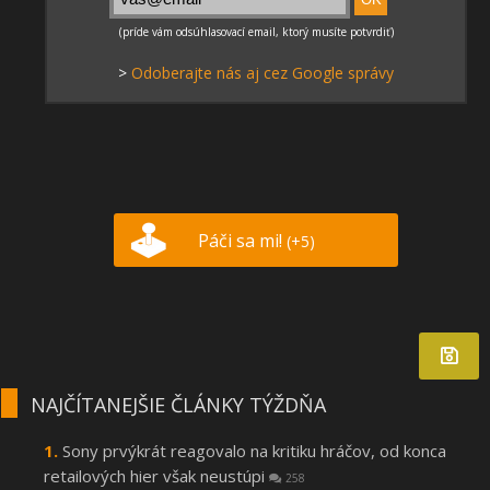
>
Odoberajte nás aj cez Google správy
Páči sa mi!
(+5)
NAJČÍTANEJŠIE ČLÁNKY TÝŽDŇA
Sony prvýkrát reagovalo na kritiku hráčov, od konca
retailových hier však neustúpi
258