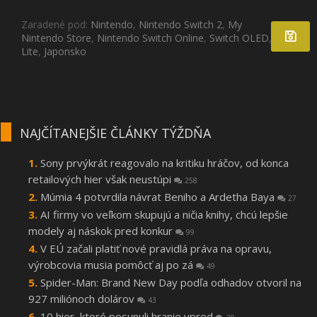
Zaradené pod:
Nintendo
,
Nintendo Switch 2
,
My
Nintendo Store
,
Nintendo Switch Online
,
Switch OLED
,
Switch
Lite
,
Japonsko
NAJČÍTANEJŠIE ČLÁNKY TÝŽDŇA
Sony prvýkrát reagovalo na kritiku hráčov, od konca
retailových hier však neustúpi
258
Múmia 4 potvrdila návrat Beniho a Ardetha Baya
27
AI firmy vo veľkom skupujú a ničia knihy, chcú lepšie
modely aj náskok pred konkur
99
V EÚ začali platiť nové pravidlá práva na opravu,
výrobcovia musia pomôcť aj po zá
49
Spider-Man: Brand New Day podľa odhadov otvoril na
927 miliónoch dolárov
43
10 hier, ktoré posunuli hranie vpred