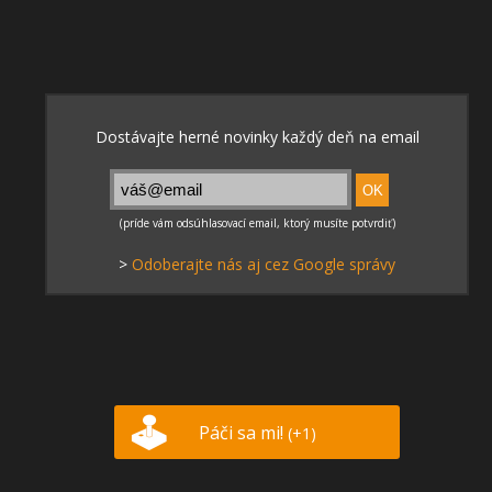
>
Odoberajte nás aj cez Google správy
Páči sa mi!
(+1)