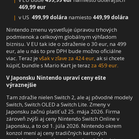
469,99 eur
v US
499,99 dolára
namiesto
449,99 dolára
Nintendo zmenu vysvetľuje úpravou trhových
podmienok a celkovým globálnym výhľadom
biznisu. V EU tak ide o zdraženie o 30 eur, na 499
eur, ale u nás to pre DPH bude možno oficiálne
viac. Teraz je
však v zľave za 424 eur,
ak si chcete
kúpiť, bundle s Mario Kart je teraz
za 459 eur.
V Japonsku Nintendo upraví ceny ešte
výraznejšie
Tam zdražie nielen Switch 2, ale aj pôvodné modely
Switch, Switch OLED a Switch Lite. Zmeny v
Japonsku začnú platiť už 25. mája 2026. Firma
zároveň zvýši aj ceny Nintendo Switch Online v
Japonsku, a to od 1. júla 2026. Nintendo okrem
konzol mení aj ceny tradičných kartových