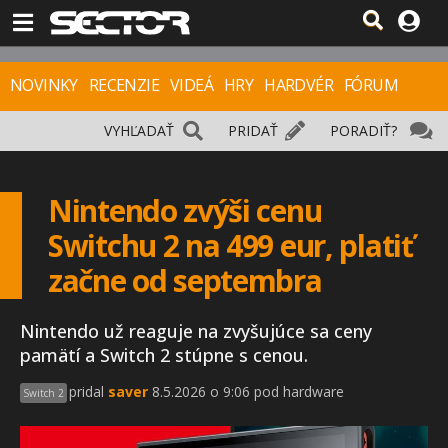
NOVINKY
RECENZIE
VIDEÁ
HRY
HARDVÉR
FÓRUM
VYHĽADAŤ
PRIDAŤ
PORADIŤ?
Nintendo zvýši cenu
Switchu 2 na 499 eur, platiť
začne od septembra
Nintendo už reaguje na zvyšujúce sa ceny
pamätí a Switch 2 stúpne s cenou.
pridal
saver
8.5.2026 o 9:06 pod hardware
Switch 2