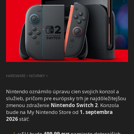
HARDWARE
>
NOVINKY
>
Nintendo oznámilo úpravu cien svojich konzol a
služieb, pričom pre európsky trh je najdôležitejšou
zmenou zdraženie
Nintendo Switch 2
. Konzola
bude na My Nintendo Store od
1. septembra
2026
stáť:
v EU bude
499,99 eur
namiesto doterajších