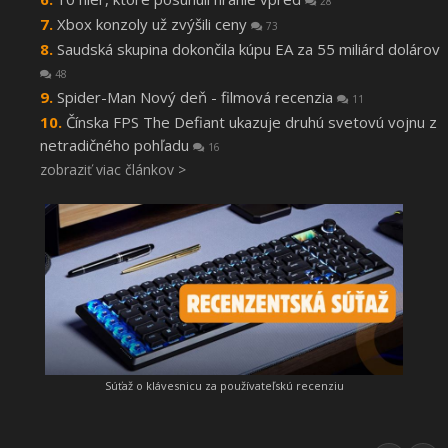
28
Xbox konzoly už zvýšili ceny
73
Saudská skupina dokončila kúpu EA za 55 miliárd dolárov
48
Spider-Man Nový deň - filmová recenzia
11
Čínska FPS The Defiant ukazuje druhú svetovú vojnu z
netradičného pohľadu
16
zobraziť viac článkov >
Súťaž o klávesnicu za používateľskú recenziu