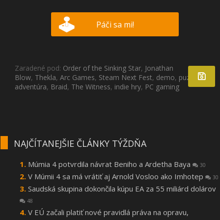
Páči sa mi!
Zaradené pod:
Order of the Sinking Star
,
Jonathan
Blow
,
Thekla
,
Arc Games
,
Steam Next Fest
,
demo
,
puzzle hra
,
adventúra
,
Braid
,
The Witness
,
indie hry
,
PC gaming
NAJČÍTANEJŠIE ČLÁNKY TÝŽDŇA
Múmia 4 potvrdila návrat Beniho a Ardetha Baya
30
V Múmii 4 sa má vrátiť aj Arnold Vosloo ako Imhotep
30
Saudská skupina dokončila kúpu EA za 55 miliárd dolárov
48
V EÚ začali platiť nové pravidlá práva na opravu,