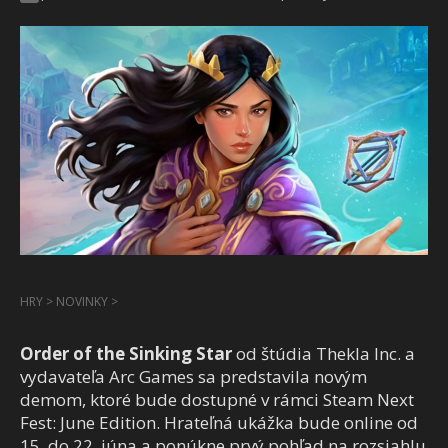
HRY
>
NOVINKY
>
Order of the Sinking Star
od štúdia Thekla Inc. a
vydavateľa Arc Games sa predstavila novým
demom, ktoré bude dostupné v rámci Steam Next
Fest: June Edition. Hrateľná ukážka bude online od
15. do 22. júna a ponúkne prvý pohľad na rozsiahlu