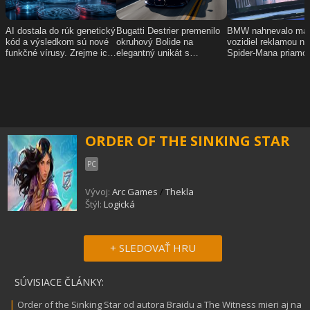
ORDER OF THE SINKING STAR
PC
Vývoj:
Arc Games
/
Thekla
Štýl:
Logická
+ SLEDOVAŤ HRU
SÚVISIACE ČLÁNKY:
|
Order of the Sinking Star od autora Braidu a The Witness mieri aj na