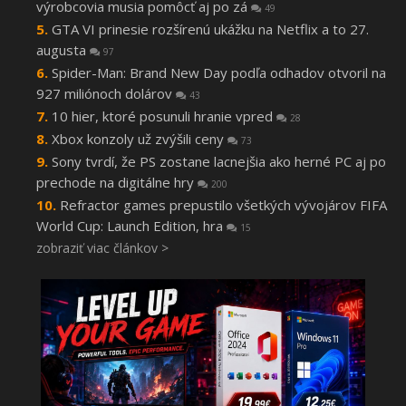
výrobcovia musia pomôcť aj po zá
49
GTA VI prinesie rozšírenú ukážku na Netflix a to 27.
augusta
97
Spider-Man: Brand New Day podľa odhadov otvoril na
927 miliónoch dolárov
43
10 hier, ktoré posunuli hranie vpred
28
Xbox konzoly už zvýšili ceny
73
Sony tvrdí, že PS zostane lacnejšia ako herné PC aj po
prechode na digitálne hry
200
Refractor games prepustilo všetkých vývojárov FIFA
World Cup: Launch Edition, hra
15
zobraziť viac článkov >