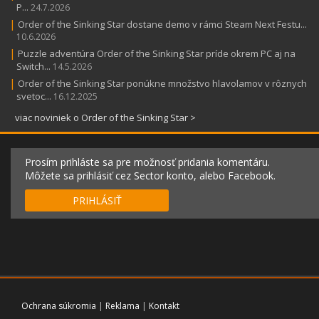
P...
24.7.2026
|
Order of the Sinking Star dostane demo v rámci Steam Next Festu...
10.6.2026
|
Puzzle adventúra Order of the Sinking Star príde okrem PC aj na
Switch...
14.5.2026
|
Order of the Sinking Star ponúkne množstvo hlavolamov v rôznych
svetoc...
16.12.2025
viac noviniek o Order of the Sinking Star >
Prosím prihláste sa pre možnosť pridania komentáru.
Môžete sa prihlásiť cez Sector konto, alebo Facebook.
PRIHLÁSIŤ
Ochrana súkromia
|
Reklama
|
Kontakt