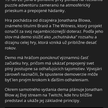
puzzle adventúru zameranú na atmosférický
prieskum a prepojené hádanky.
Hra pochádza od dizajnéra Jonathana Blowa,
známeho titulmi Braid a The Witness, ktorý projekt
označil za svoj najambicióznejší doteraz. Podľa jeho
slov má demo slúžiť ako „ochutnávka“ rozsahu a
dizajnu celej hry, ktorá vzniká už približne desať
rokov.
Demo má hráčom ponúknuť významnú časť
začiatku hry, pričom má ukázať prepojený svet
plný postupne sa odhaľujúcich tajomstiev. Vývojári
zároveň naznačili, že spustenie demoverzie môže
byť len prvým krokom k ďalším odhaleniam.
Okrem samotného vydania dema plánuje Jonathan
Blow aj živý stream na Twitchi, kde hru bližšie
predstaví a ukáže jej základné princípy.