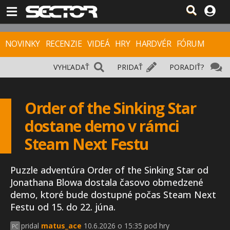
NOVINKY
RECENZIE
VIDEÁ
HRY
HARDVÉR
FÓRUM
VYHĽADAŤ
PRIDAŤ
PORADIŤ?
Order of the Sinking Star
dostane demo v rámci
Steam Next Festu
Puzzle adventúra Order of the Sinking Star od
Jonathana Blowa dostala časovo obmedzené
demo, ktoré bude dostupné počas Steam Next
Festu od 15. do 22. júna.
pridal
matus_ace
10.6.2026 o 15:35 pod hry
PC