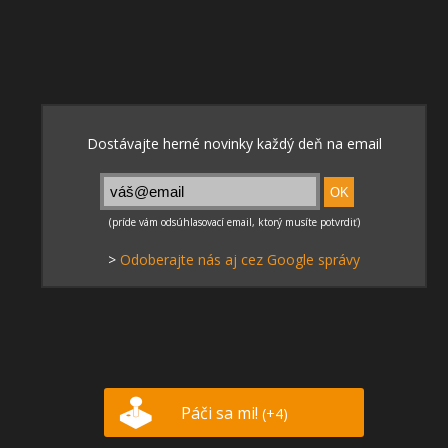
>
Odoberajte nás aj cez Google správy
Páči sa mi!
(+4)