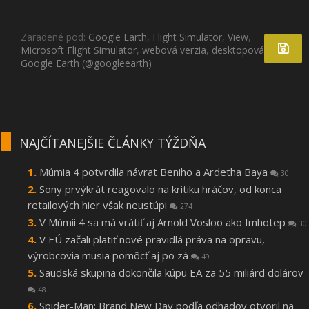
Zaradené pod:
Google Earth
,
Flight Simulator
,
View
,
Microsoft Flight Simulator
,
webová verzia
,
desktopová verzia
,
Google Earth (@googleearth)
NAJČÍTANEJŠIE ČLÁNKY TÝŽDŇA
Múmia 4 potvrdila návrat Beniho a Ardetha Baya
30
Sony prvýkrát reagovalo na kritiku hráčov, od konca
retailových hier však neustúpi
274
V Múmii 4 sa má vrátiť aj Arnold Vosloo ako Imhotep
30
V EÚ začali platiť nové pravidlá práva na opravu,
výrobcovia musia pomôcť aj po zá
49
Saudská skupina dokončila kúpu EA za 55 miliárd dolárov
48
Spider-Man: Brand New Day podľa odhadov otvoril na