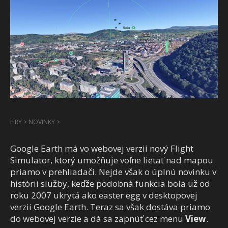
HRY
>
NOVINKY
>
Google Earth má vo webovej verzii nový Flight
Simulator, ktorý umožňuje voľne lietať nad mapou
priamo v prehliadači. Nejde však o úplnú novinku v
histórii služby, keďže podobná funkcia bola už od
roku 2007 ukrytá ako easter egg v desktopovej
verzii Google Earth. Teraz sa však dostáva priamo
do webovej verzie a dá sa zapnúť cez menu
View
.