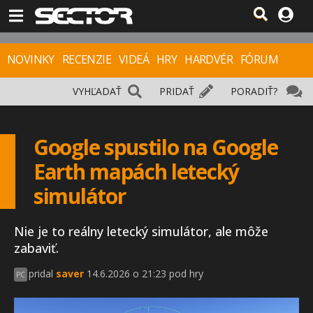
NOVINKY
RECENZIE
VIDEÁ
HRY
HARDVÉR
FÓRUM
VYHĽADAŤ
PRIDAŤ
PORADIŤ?
Google spustilo na Google
Earth mapách letecký
simulátor
Nie je to reálny letecký simulátor, ale môže
zabaviť.
pridal
saver
14.6.2026 o 21:23 pod hry
PC