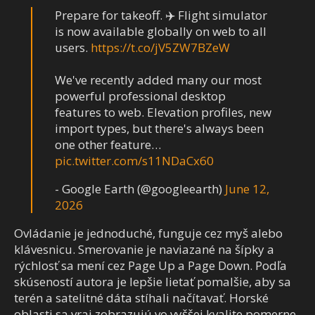
Prepare for takeoff. ✈️ Flight simulator
is now available globally on web to all
users.
https://t.co/jV5ZW7BZeW
We've recently added many our most
powerful professional desktop
features to web. Elevation profiles, new
import types, but there's always been
one other feature…
pic.twitter.com/s11NDaCx60
- Google Earth (@googleearth)
June 12,
2026
Ovládanie je jednoduché, funguje cez myš alebo
klávesnicu. Smerovanie je naviazané na šípky a
rýchlosť sa mení cez Page Up a Page Down. Podľa
skúseností autora je lepšie lietať pomalšie, aby sa
terén a satelitné dáta stíhali načítavať. Horské
oblasti sa vraj zobrazujú vo vyššej kvalite pomerne