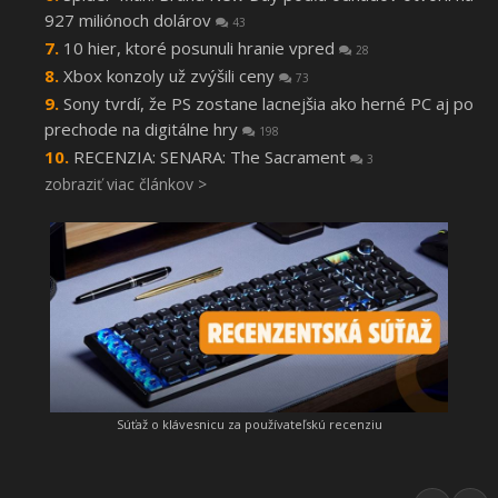
927 miliónoch dolárov
43
10 hier, ktoré posunuli hranie vpred
28
Xbox konzoly už zvýšili ceny
73
Sony tvrdí, že PS zostane lacnejšia ako herné PC aj po
prechode na digitálne hry
198
RECENZIA: SENARA: The Sacrament
3
zobraziť viac článkov >
Súťaž o klávesnicu za používateľskú recenziu