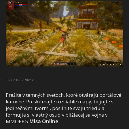
HRY
>
NOVINKY
>
Prežite v temných svetoch, ktoré otvárajú portálové
kamene. Preskúmajte rozsiahle mapy, bojujte s
jedinečnými tvormi, posilnite svoju triedu a
formujte si vlastný osud v blížiacej sa vojne v
MMORPG
Misa Online
.