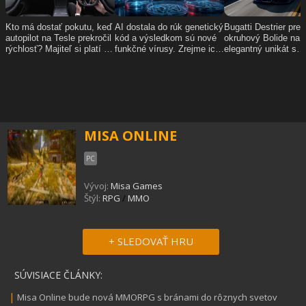
MISA ONLINE
PC
Vývoj:
Misa Games
Štýl:
RPG
/
MMO
+ SLEDOVAŤ HRU
SÚVISIACE ČLÁNKY:
|
Misa Online bude nová MMORPG s bránami do rôznych svetov