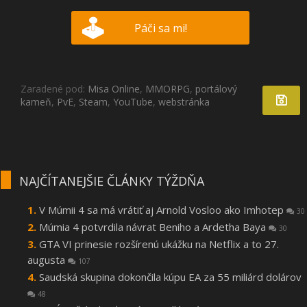
Páči sa mi!
Zaradené pod:
Misa Online
,
MMORPG
,
portálový
kameň
,
PvE
,
Steam
,
YouTube
,
webstránka
NAJČÍTANEJŠIE ČLÁNKY TÝŽDŇA
V Múmii 4 sa má vrátiť aj Arnold Vosloo ako Imhotep
30
Múmia 4 potvrdila návrat Beniho a Ardetha Baya
30
GTA VI prinesie rozšírenú ukážku na Netflix a to 27.
augusta
107
Saudská skupina dokončila kúpu EA za 55 miliárd dolárov
48