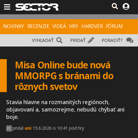
NOVINKY
RECENZIE
VIDEÁ
HRY
HARDVÉR
FÓRUM
VYHĽADAŤ
PRIDAŤ
PORADIŤ?
Misa Online bude nová
MMORPG s bránami do
rôznych svetov
Stavia hlavne na rozmanitých regiónoch,
objavovaní a, samozrejme, nebudú chýbať ani
boje.
pridal
uni
15.6.2026 o 10:41 pod hry
PC