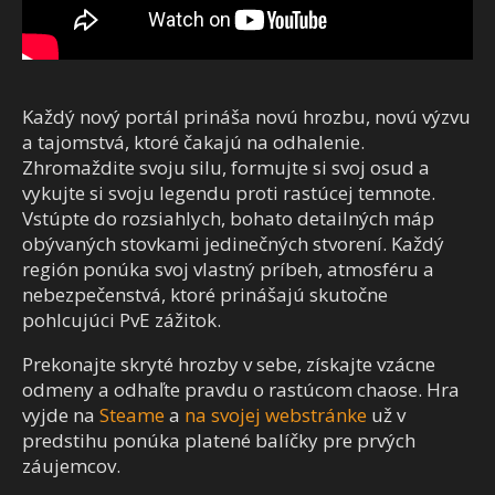
Každý nový portál prináša novú hrozbu, novú výzvu
a tajomstvá, ktoré čakajú na odhalenie.
Zhromaždite svoju silu, formujte si svoj osud a
vykujte si svoju legendu proti rastúcej temnote.
Vstúpte do rozsiahlych, bohato detailných máp
obývaných stovkami jedinečných stvorení. Každý
región ponúka svoj vlastný príbeh, atmosféru a
nebezpečenstvá, ktoré prinášajú skutočne
pohlcujúci PvE zážitok.
Prekonajte skryté hrozby v sebe, získajte vzácne
odmeny a odhaľte pravdu o rastúcom chaose. Hra
vyjde na
Steame
a
na svojej webstránke
už v
predstihu ponúka platené balíčky pre prvých
záujemcov.