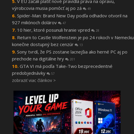
V EÚ začali platiť nové pravidlá práva na opravu,
výrobcovia musia pomôcť aj po zá
49
Spider-Man: Brand New Day podľa odhadov otvoril na
927 miliónoch dolárov
47
10 hier, ktoré posunuli hranie vpred
28
Return to Castle Wolfenstein je po 24 rokoch v Nemecku
konečne dostupný bez cenzúr
13
Sony tvrdí, že PS zostane lacnejšia ako herné PC aj po
prechode na digitálne hry
201
GTA VI má podľa Take-Two bezprecedentné
predobjednávky
57
zobraziť viac článkov >