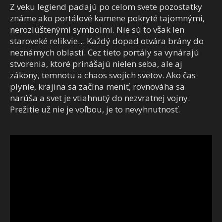
Z veku legiend padajú po celom svete pozostatky
známe ako portálové kamene pokryté tajomnými,
nerozlúštenými symbolmi. Nie sú to však len
staroveké relikvie… Každý dopad otvára brány do
neznámych oblastí. Cez tieto portály sa vynárajú
stvorenia, ktoré prinášajú nielen seba, ale aj
zákony, temnotu a chaos svojich svetov. Ako čas
plynie, krajina sa začína meniť, rovnováha sa
narúša a svet je vtiahnutý do nezvratnej vojny.
Prežitie už nie je voľbou, je to nevyhnutnosť.