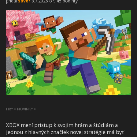
pridal
saver
8.7.2026 o 9:45 pod hry
HRY
>
NOVINKY
>
XBOX mení prístup k svojim hrám a štúdiám a
jednou z hlavných značiek novej stratégie má byť