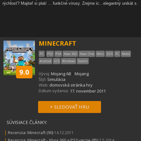
MINECRAFT
PC
PS3
PS4
Xbox 360
Xbox One
WiiU
3DS
PC
Mobil
Android
iOS
Windows
Switch
9.0
Vývoj:
Mojang AB
/
Mojang
Štýl:
Simulácia
Web:
domovská stránka hry
Dátum vydania:
17. november 2011
+ SLEDOVAŤ HRU
SÚVISIACE ČLÁNKY:
|
Recenzia: Minecraft (90)
14.12.2011
|
Recenzia: Minecraft - Xbox 360 a PS3 verzie (85)
7.5.2014