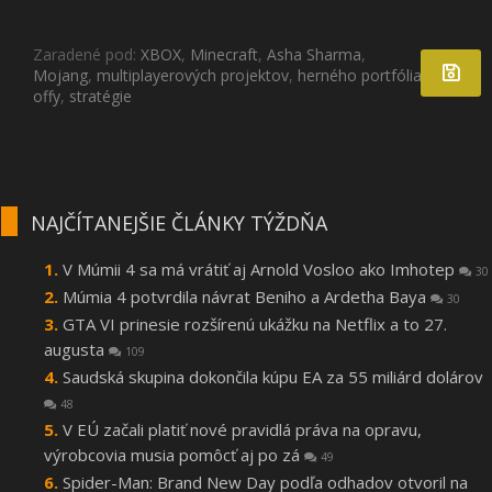
Zaradené pod:
XBOX
,
Minecraft
,
Asha Sharma
,
Mojang
,
multiplayerových projektov
,
herného portfólia
,
spin-
offy
,
stratégie
NAJČÍTANEJŠIE ČLÁNKY TÝŽDŇA
V Múmii 4 sa má vrátiť aj Arnold Vosloo ako Imhotep
30
Múmia 4 potvrdila návrat Beniho a Ardetha Baya
30
GTA VI prinesie rozšírenú ukážku na Netflix a to 27.
augusta
109
Saudská skupina dokončila kúpu EA za 55 miliárd dolárov
48
V EÚ začali platiť nové pravidlá práva na opravu,
výrobcovia musia pomôcť aj po zá
49
Spider-Man: Brand New Day podľa odhadov otvoril na