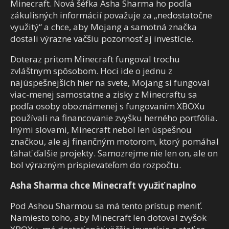
Minecraft. Nová šéfka Asha Sharma ho podľa
zákulisných informácií považuje za „nedostatočne
využitý“ a chce, aby Mojang a samotná značka
dostali výrazne väčšiu pozornosť aj investície.
Doteraz pritom Minecraft fungoval trochu
zvláštnym spôsobom. Hoci ide o jednu z
najúspešnejších hier na svete, Mojang si fungoval
viac-menej samostatne a zisky z Minecraftu sa
podľa osoby oboznámenej s fungovaním XBOXu
používali na financovanie zvyšku herného portfólia.
Inými slovami, Minecraft nebol len úspešnou
značkou, ale aj finančným motorom, ktorý pomáhal
ťahať ďalšie projekty. Samozrejme nie len on, ale on
bol výrazným prispievateľom do rozpočtu.
Asha Sharma chce Minecraft využiť naplno
Pod Ashou Sharmou sa má tento prístup meniť.
Namiesto toho, aby Minecraft len dotoval zvyšok