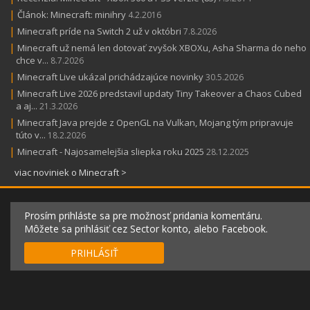
|
Článok: Minecraft: minihry
4.2.2016
|
Minecraft príde na Switch 2 už v októbri
7.8.2026
|
Minecraft už nemá len dotovať zvyšok XBOXu, Asha Sharma do neho
chce v...
8.7.2026
|
Minecraft Live ukázal prichádzajúce novinky
30.5.2026
|
Minecraft Live 2026 predstavil updaty Tiny Takeover a Chaos Cubed
a aj...
21.3.2026
|
Minecraft Java prejde z OpenGL na Vulkan, Mojang tým pripravuje
túto v...
18.2.2026
|
Minecraft - Najosamelejšia sliepka roku 2025
28.12.2025
viac noviniek o Minecraft >
Prosím prihláste sa pre možnosť pridania komentáru.
Môžete sa prihlásiť cez Sector konto, alebo Facebook.
PRIHLÁSIŤ