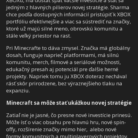
XBOXu, má dostať späť väčšie investície a stať sa
jedným z hlavných pilierov novej stratégie. Sharma
chce podľa dostupných informácií pristúpiť k XBOX
portfóliu efektívnejšie a viac sa sústrediť na značky,
ktoré už majú silné meno, obrovskú komunitu a
stále veľký priestor na rast.
Pri Minecrafte to dáva zmysel. Značka má globálny
dosah, funguje naprieč platformami, má silnú
komunitu, merch, filmové a seriálové možnosti,
edukačný presah aj potenciál pre ďalšie herné
projekty. Napriek tomu ju XBOX doteraz nechával
rásť skôr prirodzene, bez výraznejšieho tlaku na
expanziu.
Minecraft sa môže stať ukážkou novej stratégie
Zatiaľ nie je jasné, čo presne nové investície prinesú.
Môže ísť o viac obsahu pre hlavnú hru, nové spin-
offy, rozšírenie značky mimo hier, alebo nové
formy komunitných a multiplayerových projektov.