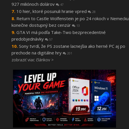
927 miliónoch dolárov
47
10 hier, ktoré posunuli hranie vpred
28
Return to Castle Wolfenstein je po 24 rokoch v Nemecku
konečne dostupný bez cenzúr
13
GTA VI má podľa Take-Two bezprecedentné
predobjednávky
57
Sony tvrdí, že PS zostane lacnejšia ako herné PC aj po
prechode na digitálne hry
201
zobraziť viac článkov >