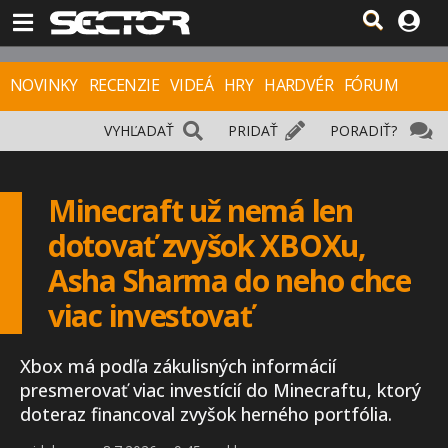
NOVINKY
RECENZIE
VIDEÁ
HRY
HARDVÉR
FÓRUM
VYHĽADAŤ
PRIDAŤ
PORADIŤ?
Minecraft už nemá len
dotovať zvyšok XBOXu,
Asha Sharma do neho chce
viac investovať
Xbox má podľa zákulisných informácií
presmerovať viac investícií do Minecraftu, ktorý
doteraz financoval zvyšok herného portfólia.