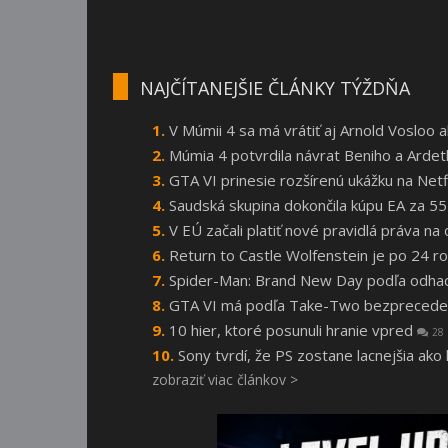
NAJČÍTANEJŠIE ČLÁNKY TÝŽDŇA
V Múmii 4 sa má vrátiť aj Arnold Vosloo
Múmia 4 potvrdila návrat Beniho a Arde
GTA VI prinesie rozšírenú ukážku na Netf
Saudská skupina dokončila kúpu EA za 55
V EÚ začali platiť nové pravidlá práva n
Return to Castle Wolfenstein je po 24
Spider-Man: Brand New Day podľa odhado
GTA VI má podľa Take-Two bezprecede
10 hier, ktoré posunuli hranie vpred
28
Sony tvrdí, že PS zostane lacnejšia ako
zobraziť viac článkov >