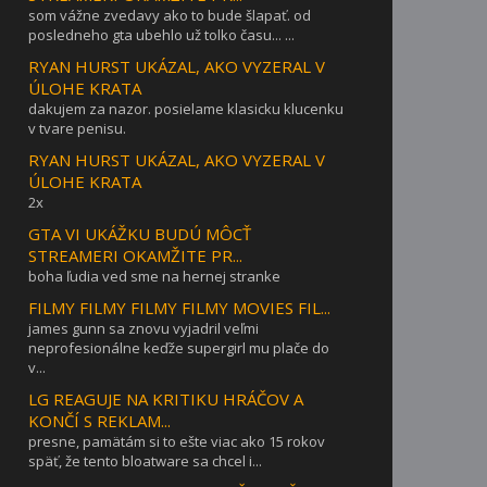
som vážne zvedavy ako to bude šlapať. od
posledneho gta ubehlo už tolko času... ...
RYAN HURST UKÁZAL, AKO VYZERAL V
ÚLOHE KRATA
dakujem za nazor. posielame klasicku klucenku
v tvare penisu.
RYAN HURST UKÁZAL, AKO VYZERAL V
ÚLOHE KRATA
2x
GTA VI UKÁŽKU BUDÚ MÔCŤ
STREAMERI OKAMŽITE PR...
boha ľudia ved sme na hernej stranke
FILMY FILMY FILMY FILMY MOVIES FIL...
james gunn sa znovu vyjadril veľmi
neprofesionálne keďže supergirl mu plače do
v...
LG REAGUJE NA KRITIKU HRÁČOV A
KONČÍ S REKLAM...
presne, pamätám si to ešte viac ako 15 rokov
späť, že tento bloatware sa chcel i...