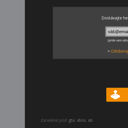
>
Odoberaj
Zaradené pod:
gta
,
xbox
,
ati