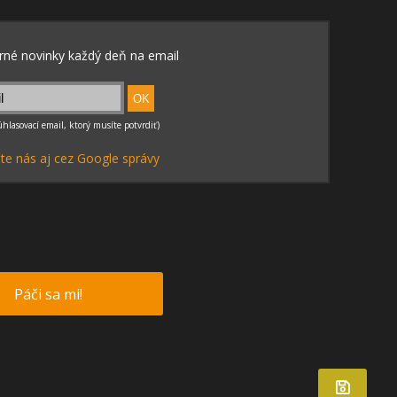
te nás aj cez Google správy
Páči sa mi!