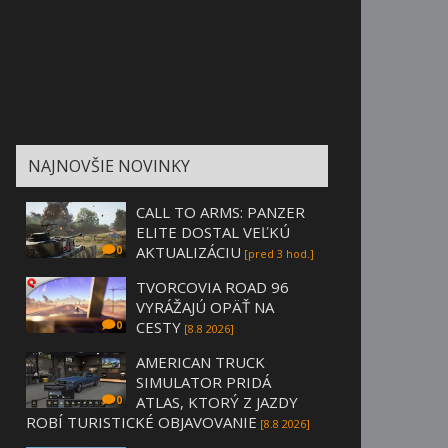
NAJNOVŠIE NOVINKY
CALL TO ARMS: PANZER
ELITE DOSTAL VEĽKÚ
AKTUALIZÁCIU
0
[pred 3 hod.]
TVORCOVIA ROAD 96
VYRÁŽAJÚ OPÄŤ NA
CESTY
0
[8.8 2026]
AMERICAN TRUCK
SIMULATOR PRIDÁ
ATLAS, KTORÝ Z JAZDY
0
ROBÍ TURISTICKÉ OBJAVOVANIE
[8.8 2026]