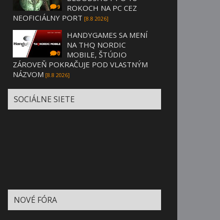
ROKOCH NA PC CEZ
9
NEOFICIÁLNY PORT
[8.8 2026]
HANDYGAMES SA MENÍ
NA THQ NORDIC
MOBILE, ŠTÚDIO
0
ZÁROVEŇ POKRAČUJE POD VLASTNÝM
NÁZVOM
[8.8 2026]
SOCIÁLNE SIETE
NOVÉ FÓRA