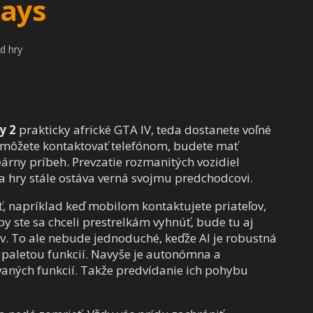
Days
d hry
y 2
prakticky africké GTA IV, teda dostanete voľné
ch môžete kontaktovať telefónom, budete mať
rny príbeh. Prevzatie rozmanitých vozidiel
a hry stále ostáva verná svojmu predchodcovi.
ť, napríklad keď mobilom kontaktujete priateľov,
y ste sa chceli prestrelkám vyhnúť, bude tu aj
v. To ale nebude jednoduché, keďže AI je robustná
paletou funkcií. Navyše je autonómna a
ných funkcií. Takže predvídanie ich pohybu