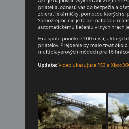
Ako je najnovšie zvykom ani v tejto hre 
priatelia, odnesú vás do bezpečia a ošet
zbierať lekárničky, pomocou ktorých si p
Samozrejme nie je to ani náhodou realis
automatickému liečeniu v iných hrách je 
Hra spolu ponúkne 100 misií, z ktorých 
priateľov. Prejdenie by malo trvať okol
multiplayerových módoch pre 16 hráčov 
Update:
Video ukazujúce PS3 a Xbox36