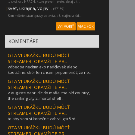
:diskoška o HRACH, ktore prave hravate, ale aj o t...
|
Svet, ukrajina, vojny ...
(57139)
Sem môžete dávať správy zo sveta, o Ukrajine a ďal...
VYTVORIŤ
VIAC FÓR
KOMENTÁRE
GTA VI UKÁŽKU BUDÚ MÔCŤ
STREAMERI OKAMŽITE PR...
vôbec sa necítim ako nadčlovek alebo
špeciálne. skôr len chcem pripomenúť, že ne...
GTA VI UKÁŽKU BUDÚ MÔCŤ
STREAMERI OKAMŽITE PR...
v auguste napr. dlc do mafia: the old country,
the sinking city 2, mortal shell ...
GTA VI UKÁŽKU BUDÚ MÔCŤ
STREAMERI OKAMŽITE PR...
to aby som si konečne zahral gta 5 :d
GTA VI UKÁŽKU BUDÚ MÔCŤ
STREAMERI OKAMŽITE PR...