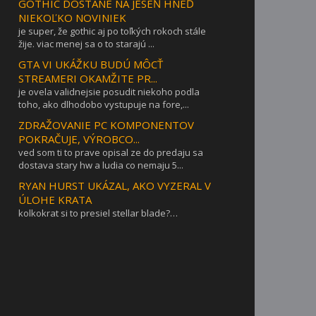
GOTHIC DOSTANE NA JESEŇ HNEĎ
NIEKOĽKO NOVINIEK
je super, že gothic aj po toľkých rokoch stále
žije. viac menej sa o to starajú ...
GTA VI UKÁŽKU BUDÚ MÔCŤ
STREAMERI OKAMŽITE PR...
je ovela validnejsie posudit niekoho podla
toho, ako dlhodobo vystupuje na fore,...
ZDRAŽOVANIE PC KOMPONENTOV
POKRAČUJE, VÝROBCO...
ved som ti to prave opisal ze do predaju sa
dostava stary hw a ludia co nemaju 5...
RYAN HURST UKÁZAL, AKO VYZERAL V
ÚLOHE KRATA
kolkokrat si to presiel stellar blade?…