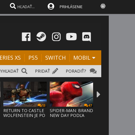
PRIHLÁSENIE
ERIES XS
PS5
SWITCH
MOBIL
VYHĽADAŤ
PRIDAŤ
PORADIŤ?
13
47
RETURN TO CASTLE
SPIDER-MAN: BRAND
WOLFENSTEIN JE PO
NEW DAY PODĽA
24 ROKO
ODHADOV OT