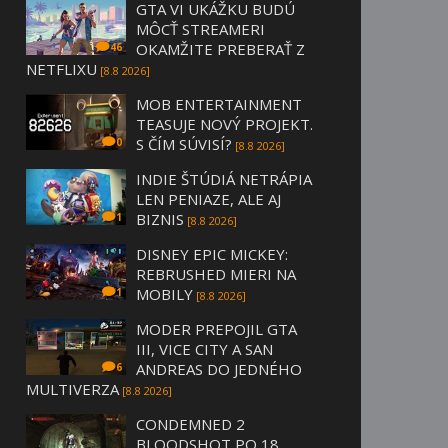
GTA VI UKÁŽKU BUDÚ
MÔCŤ STREAMERI
OKAMŽITE PREBERAŤ Z
46
NETFLIXU
[8.8 2026]
MOB ENTERTAINMENT
TEASUJE NOVÝ PROJEKT.
S ČÍM SÚVISÍ?
0
[8.8 2026]
INDIE ŠTÚDIÁ NETRÁPIA
LEN PENIAZE, ALE AJ
BIZNIS
1
[8.8 2026]
DISNEY EPIC MICKEY:
REBRUSHED MIERI NA
MOBILY
1
[8.8 2026]
MODER PREPOJIL GTA
III, VICE CITY A SAN
ANDREAS DO JEDNÉHO
6
MULTIVERZA
[8.8 2026]
CONDEMNED 2
BLOODSHOT PO 18