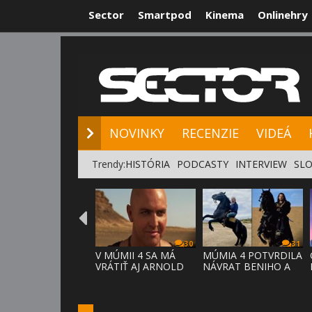
Sector
Smartpod
Kinema
Onlinehry
NOVINKY
RE
NOVINKY
RECENZIE
VIDEÁ
Trendy:
HISTÓRIA
PODCASTY
INTERVIEW
SLO
30
31
V MÚMII 4 SA MÁ
MÚMIA 4 POTVRDILA
VRÁTIŤ AJ ARNOLD
NÁVRAT BENIHO A
VOSLOO AK
ARDETHA