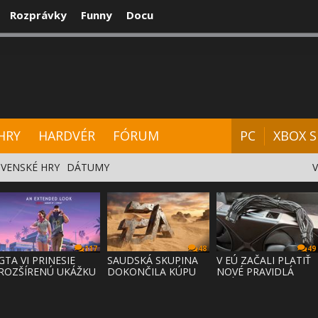
Rozprávky
Funny
Docu
CENZIE
VIDEÁ
HARDVÉR
FÓRUM
HRY
HARDVÉR
FÓRUM
PC
XBOX S
VENSKÉ HRY
DÁTUMY
117
48
49
GTA VI PRINESIE
SAUDSKÁ SKUPINA
V EÚ ZAČALI PLATIŤ
ROZŠÍRENÚ UKÁŽKU
DOKONČILA KÚPU
NOVÉ PRAVIDLÁ
NA NETFLI
EA ZA 55 MI
PRÁVA NA