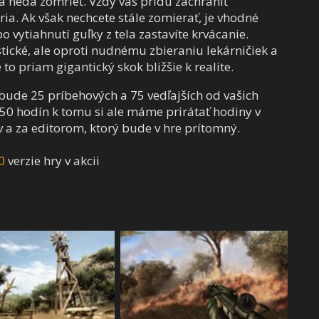
sa nedá zomrieť. Vždy vás prídu zachrániť
ria. Ak však nechcete stále zomierať, je vhodné
o vytiahnutí guľky z tela zastavíte krvácanie.
tické, ale oproti nudnému zbieraniu lekárničiek a
to priam gigantický skok bližšie k realite.
bude 25 príbehových a 75 vedľajších od vašich
o 50 hodín k tomu si ale máme prirátať hodiny v
a za editorom, ktorý bude v hre prítomný.
0
verzie hry v akcii