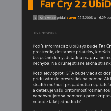
Far Cry 2 z Ubi
pridal
saver
29.5.2008 o 16:29 po
PC
PS3
Xbox 360
HRY
>
NOVINKY
>
Podľa informácií z UbiDays bude
Far Cr
prostredie, dostanete priateľov, ktorý
bezpečné domy, detailnú mapu a nelineá
nechýba. Na druhej strane akčná stránk
Rozdielov oproti GTA bude viac ako dos
prídu vám do prestreliek na pomoc. Ak b
stealth možnosť prepadnutia nepriateľo
a detekuje vašu prítomnosť rozmanitou 
nepohybujete sa pomocou predskriptova
nebude také jednoduché.