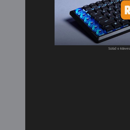
Súťaž o kláve