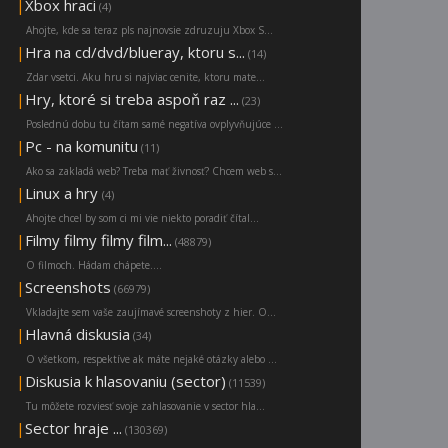
|
Xbox hraci
(4)
Ahojte, kde sa teraz pls najnovsie zdruzuju Xbox S...
|
Hra na cd/dvd/blueray, ktoru s...
(14)
Zdar vsetci. Aku hru si najviac cenite, ktoru mate...
|
Hry, ktoré si treba aspoň raz ...
(23)
Poslednú dobu tu čítam samé negatíva ovplyvňujúce ...
|
Pc - na komunitu
(11)
Ako sa zakladá web? Treba mať živnosť? Chcem web s...
|
Linux a hry
(4)
Ahojte chcel by som ci mi vie niekto poradiť čítal...
|
Filmy filmy filmy film...
(48879)
O filmoch. Hádam chápete....
|
Screenshots
(66979)
Vkladajte sem vaše zaujímavé screenshoty z hier. O...
|
Hlavná diskusia
(34)
O všetkom, respektíve ak máte nejaké otázky alebo ...
|
Diskusia k hlasovaniu (sector)
(11539)
Tu môžete rozviesť svoje zahlasovanie v sector hla...
|
Sector hraje ...
(130369)