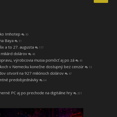
 ako Imhotep
30
tha Baya
31
lix a to 27. augusta
117
 miliárd dolárov
48
a opravu, výrobcovia musia pomôcť aj po zá
49
 rokoch v Nemecku konečne dostupný bez cenzúr
13
v otvoril na 927 miliónoch dolárov
47
ntné predobjednávky
64
 herné PC aj po prechode na digitálne hry
201