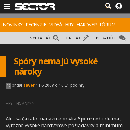
NOVINKY
RECENZIE
VIDEÁ
HRY
HARDVÉR
FÓRUM
VYHĽADAŤ
PRIDAŤ
PORADIŤ?
Spóry nemajú vysoké
nároky
pridal
saver
11.6.2008 o 10:21 pod hry
PC
HRY
>
NOVINKY
>
Ako sa čakalo manažmentovka
Spore
nebude mať
výrazne vysoké hardvérové požiadavky a minimum