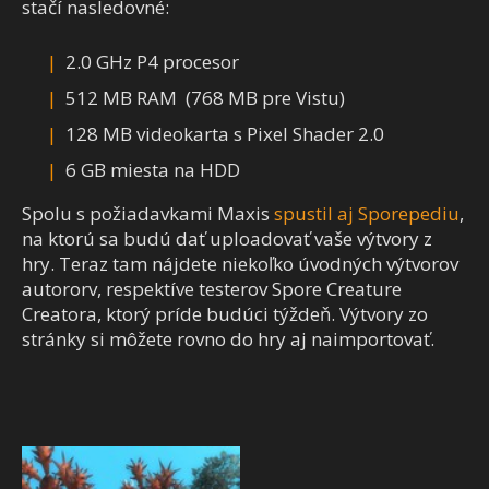
stačí nasledovné:
2.0 GHz P4 procesor
512 MB RAM (768 MB pre Vistu)
128 MB videokarta s Pixel Shader 2.0
6 GB miesta na HDD
Spolu s požiadavkami Maxis
spustil aj Sporepediu
,
na ktorú sa budú dať uploadovať vaše výtvory z
hry. Teraz tam nájdete niekoľko úvodných výtvorov
autororv, respektíve testerov Spore Creature
Creatora, ktorý príde budúci týždeň. Výtvory zo
stránky si môžete rovno do hry aj naimportovať.