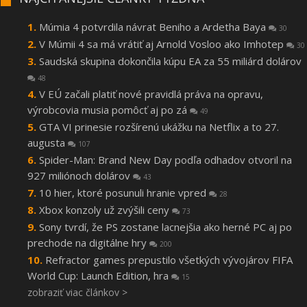
Múmia 4 potvrdila návrat Beniho a Ardetha Baya
30
V Múmii 4 sa má vrátiť aj Arnold Vosloo ako Imhotep
30
Saudská skupina dokončila kúpu EA za 55 miliárd dolárov
48
V EÚ začali platiť nové pravidlá práva na opravu,
výrobcovia musia pomôcť aj po zá
49
GTA VI prinesie rozšírenú ukážku na Netflix a to 27.
augusta
107
Spider-Man: Brand New Day podľa odhadov otvoril na
927 miliónoch dolárov
43
10 hier, ktoré posunuli hranie vpred
28
Xbox konzoly už zvýšili ceny
73
Sony tvrdí, že PS zostane lacnejšia ako herné PC aj po
prechode na digitálne hry
200
Refractor games prepustilo všetkých vývojárov FIFA
World Cup: Launch Edition, hra
15
zobraziť viac článkov >