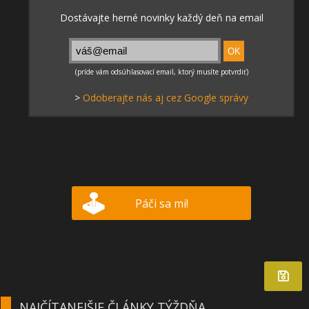
>
Odoberajte nás aj cez Google správy
Páči sa mi!
NAJČÍTANEJŠIE ČLÁNKY TÝŽDŇA