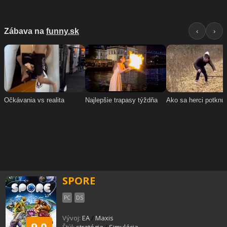
SPORE
PC
DS
Vývoj:
EA
/
Maxis
9.0
Štýl:
stratégia
/
Simulácia