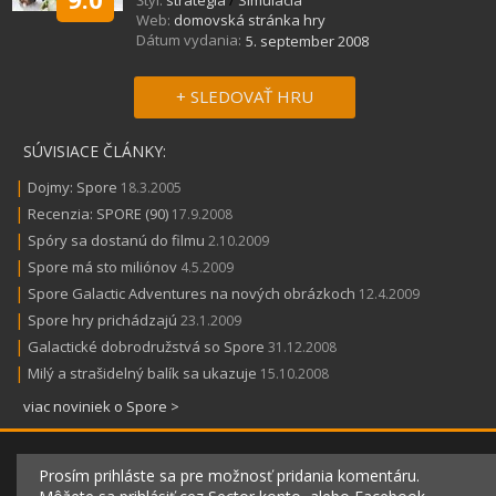
Web:
domovská stránka hry
Dátum vydania:
5. september 2008
+ SLEDOVAŤ HRU
SÚVISIACE ČLÁNKY:
|
Dojmy: Spore
18.3.2005
|
Recenzia: SPORE (90)
17.9.2008
|
Spóry sa dostanú do filmu
2.10.2009
|
Spore má sto miliónov
4.5.2009
|
Spore Galactic Adventures na nových obrázkoch
12.4.2009
|
Spore hry prichádzajú
23.1.2009
|
Galactické dobrodružstvá so Spore
31.12.2008
|
Milý a strašidelný balík sa ukazuje
15.10.2008
viac noviniek o Spore >
Prosím prihláste sa pre možnosť pridania komentáru.