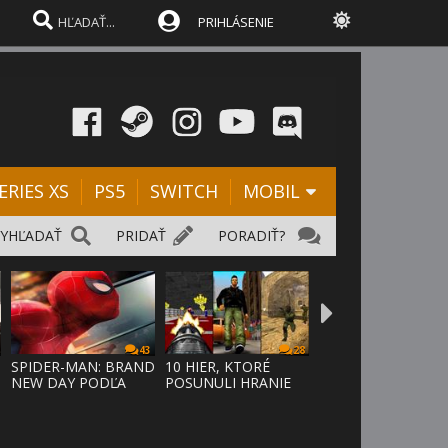
PRIHLÁSENIE
ERIES XS
PS5
SWITCH
MOBIL
VYHĽADAŤ
PRIDAŤ
PORADIŤ?
43
28
SPIDER-MAN: BRAND
10 HIER, KTORÉ
NEW DAY PODĽA
POSUNULI HRANIE
ODHADOV OT
VPRED