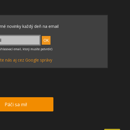
te nás aj cez Google správy
Páči sa mi!