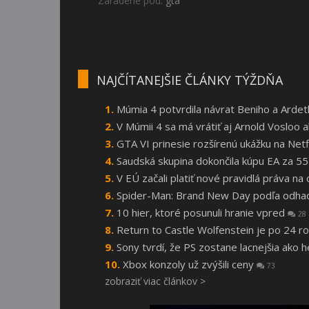
Zaradené pod:
gta
NAJČÍTANEJŠIE ČLÁNKY TÝŽDŇA
Múmia 4 potvrdila návrat Beniho a Arde
V Múmii 4 sa má vrátiť aj Arnold Vosloo
GTA VI prinesie rozšírenú ukážku na Netf
Saudská skupina dokončila kúpu EA za 55
V EÚ začali platiť nové pravidlá práva n
Spider-Man: Brand New Day podľa odhado
10 hier, ktoré posunuli hranie vpred
28
Return to Castle Wolfenstein je po 24
Sony tvrdí, že PS zostane lacnejšia ako 
Xbox konzoly už zvýšili ceny
73
zobraziť viac článkov >