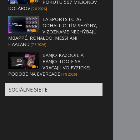
POKUTU 567 MILIÓNOV
37
DOLÁROV
[7.8 2026]
EA SPORTS FC 26
ODHALILO TÍM SEZÓNY,
V ZOZNAME NECHÝBAJÚ
6
MBAPPÉ, RONALDO, MESSI ANI
HAALAND
[7.8 2026]
BANJO-KAZOOIE A
BANJO-TOOIE SA
VRACAJÚ VO FYZICKEJ
1
PODOBE NA EVERCADE
[7.8 2026]
SOCIÁLNE SIETE