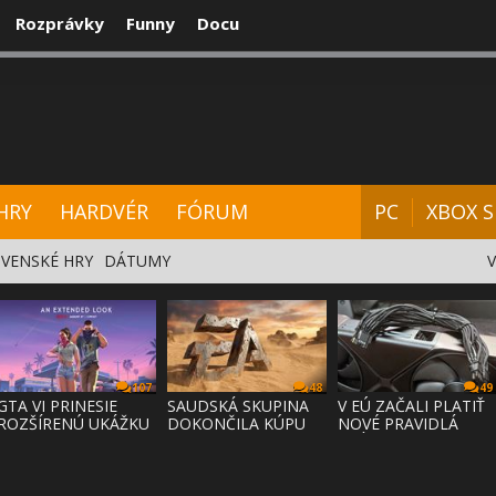
Rozprávky
Funny
Docu
CENZIE
VIDEÁ
HARDVÉR
FÓRUM
HRY
HARDVÉR
FÓRUM
PC
XBOX S
VENSKÉ HRY
DÁTUMY
107
48
49
GTA VI PRINESIE
SAUDSKÁ SKUPINA
V EÚ ZAČALI PLATIŤ
ROZŠÍRENÚ UKÁŽKU
DOKONČILA KÚPU
NOVÉ PRAVIDLÁ
NA NETFLI
EA ZA 55 MI
PRÁVA NA