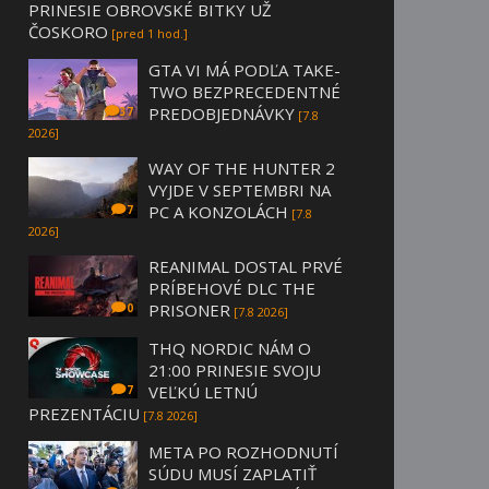
PRINESIE OBROVSKÉ BITKY UŽ
ČOSKORO
[pred 1 hod.]
GTA VI MÁ PODĽA TAKE-
TWO BEZPRECEDENTNÉ
PREDOBJEDNÁVKY
37
[7.8
2026]
WAY OF THE HUNTER 2
VYJDE V SEPTEMBRI NA
PC A KONZOLÁCH
7
[7.8
2026]
REANIMAL DOSTAL PRVÉ
PRÍBEHOVÉ DLC THE
PRISONER
0
[7.8 2026]
THQ NORDIC NÁM O
21:00 PRINESIE SVOJU
VEĽKÚ LETNÚ
7
PREZENTÁCIU
[7.8 2026]
META PO ROZHODNUTÍ
SÚDU MUSÍ ZAPLATIŤ