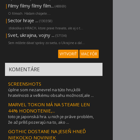
|
Filmy filmy filmy film...
(48869)
O filmoch. Hádam chápete....
|
Sector hraje ...
(130358)
:diskoška o HRACH, ktore prave hravate, ale aj o t...
|
Svet, ukrajina, vojny ...
(57134)
Sem môžete dávať správy zo sveta, o Ukrajine a ďal...
VYTVORIŤ
VIAC FÓR
KOMENTÁRE
SCREENSHOTS
úplne som nezanevrel na túto hru,kôli
hratelnosti a veľkému obsahu možností,ale ...
MARVEL TOKON MÁ NA STEAME LEN
44% HODNOTENIE,...
toto je japonská hra. u nich je práve problém,
že až príliš pozerajú na to, ako ...
GOTHIC DOSTANE NA JESEŇ HNEĎ
NIEKOĽKO NOVINIEK