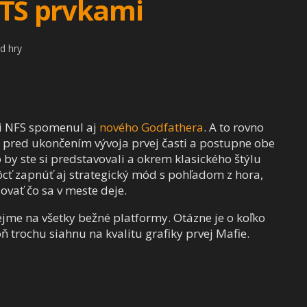
RTS prvkami
d hry
ri NFS spomenul aj
nového Godfathera
. A to rovno
šte pred ukončením vývoja prvej časti a postupne obe
by ste si predstavovali a okrem klasického štýlu
cť zapnúť aj strategický mód s pohľadom z hora,
ovať čo sa v meste deje.
ejme na všetky bežné platformy. Otázne je o koľko
ň trochu siahnu na kvalitu grafiky prvej Mafie.