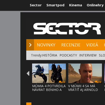
Sector
Smartpod
Kinema
Onlinehry
NOVINKY
RE
NOVINKY
RECENZIE
VIDEÁ
Trendy:
HISTÓRIA
PODCASTY
INTERVIEW
SLO
30
30
MÚMIA 4 POTVRDILA
V MÚMII 4 SA MÁ
NÁVRAT BENIHO A
VRÁTIŤ AJ ARNOLD
ARDETHA
VOSLOO AK