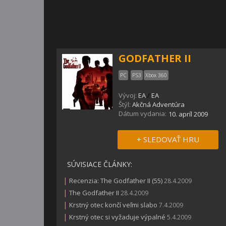
GODFATHER II
PC
PS3
Xbox 360
Vývoj:
EA
/
EA
Štýl:
Akčná Adventúra
Dátum vydania:
10. apríl 2009
+ SLEDOVAŤ HRU
SÚVISIACE ČLÁNKY:
|
Recenzia: The Godfather II (55)
28.4.2009
|
The Godfather II
28.4.2009
|
Krstný otec končí veľmi slabo
7.4.2009
|
Krstný otec si vyžaduje výpalné
5.4.2009