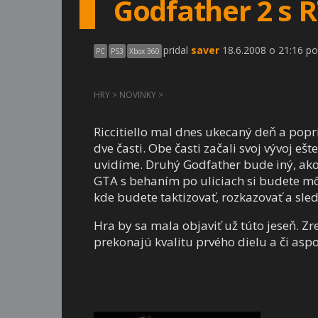
Godfather 2 s 
pridal
saver
18.6.2008 o 21:16 po
PC
PS3
Xbox 360
HRY
>
NOVINKY
>
Riccitiello mal dnes ukecaný deň a pop
dve časti. Obe časti začali svoj vývoj e
uvidíme. Druhý Godfather bude iný, ako 
GTA s behaním po uliciach si budete mô
kde budete taktizovať, rozkazovať a sled
Hra by sa mala objaviť už túto jeseň. Zr
prekonajú kvalitu prvého dielu a či aspo