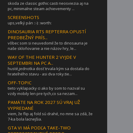
skoda ze classic gothic casti neosviezia aj na
pc, minimalne steam achievementy ...
SCREENSHOTS
ups,veľký pán ::-): :worth:
DINOSAURIA RTS REPTERRA OPUSTÍ
PREDBEŽNÝ PRÍS...
vôbec som si neuvedomil že to dinosauria je
naše skloňovanie a nie názov hry, le...
WAY OF THE HUNTER 2 VYJDE V
SEPTEMBRI NA PC A...
husté,jednotka dosť trvala kým sa dostala do
hrateľného stavu - asi dva roky.tie...
OFF-TOPIC
tieto vyklapacky ci ako by som to nazval su
vzdy mobily len pre tych,co sa nezam...
PAMÄTE NA ROK 2027 SÚ VRAJ UŽ
VYPREDANÉ
viem, že flip aj fold sú drahé, no mne sa zdá, že
7-ka bola lacnejšia.
GTA VI MÁ PODĽA TAKE-TWO