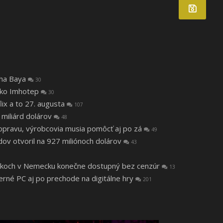
tha Baya
30
 ako Imhotep
30
lix a to 27. augusta
107
 miliárd dolárov
48
a opravu, výrobcovia musia pomôcť aj po zá
49
v otvoril na 927 miliónoch dolárov
43
 rokoch v Nemecku konečne dostupný bez cenzúr
13
herné PC aj po prechode na digitálne hry
201