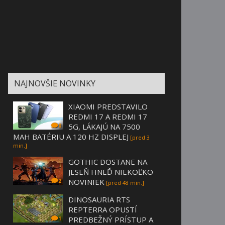
NAJNOVŠIE NOVINKY
XIAOMI PREDSTAVILO
REDMI 17 A REDMI 17
5G, LÁKAJÚ NA 7500
0
MAH BATÉRIU A 120 HZ DISPLEJ
[pred 3
min.]
GOTHIC DOSTANE NA
JESEŇ HNEĎ NIEKOĽKO
NOVINIEK
2
[pred 48 min.]
DINOSAURIA RTS
REPTERRA OPUSTÍ
PREDBEŽNÝ PRÍSTUP A
1