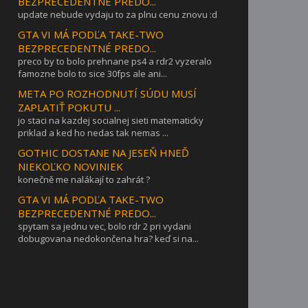
BEZPRECEDENTNÉ PREDO...
update nebude vydaju to za plnu cenu znovu :d
GTA VI MÁ PODĽA TAKE-TWO
BEZPRECEDENTNÉ PREDO...
preco by to bolo prehnane ps4 a rdr2 vyzeralo
famozne bolo to sice 30fps ale ani...
META PO ROZHODNUTÍ SÚDU MUSÍ
ZAPLATIŤ POKUTU ...
jo staci na kazdej socialnej sieti matematicky
priklad a ked ho nedas tak nemas ...
GOTHIC DOSTANE NA JESEŇ HNEĎ
NIEKOĽKO NOVINIEK
konečně me nalákají to zahrát ?
GTA VI MÁ PODĽA TAKE-TWO
BEZPRECEDENTNÉ PREDO...
spytam sa jednu vec, bolo rdr 2 pri vydani
dobugovana nedokončena hra? keď si na...