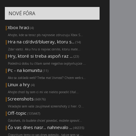
NOVÉ FÓRA
|
Xbox hraci
(4)
Ahojte, kde sa teraz pls najnovsie zdruzuju Xbox S...
|
Hra na cd/dvd/blueray, ktoru s...
(14)
Zdar vsetci. Aku hru si najviac cenite, ktoru mate...
|
Hry, ktoré si treba aspoň raz ...
(23)
Poslednú dobu tu čítam samé negatíva ovplyvňujúce ...
|
Pc - na komunitu
(11)
Ako sa zakladá web? Treba mať živnosť? Chcem web s...
|
Linux a hry
(4)
Ahojte chcel by som ci mi vie niekto poradiť čítal...
|
Screenshots
(66976)
Vkladajte sem vaše zaujímavé screenshoty z hier. O...
|
Off-topic
(135447)
Čokoľvek, čo budete chcieť povedať, možete spraviť...
|
Čo vas dnes nasr... nahnevalo ...
(46335)
Opozitum temy co vas dnes potesilo , takze sem sa ...