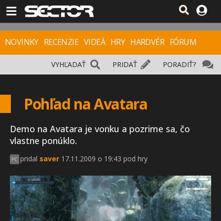
NOVINKY
RECENZIE
VIDEÁ
HRY
HARDVÉR
FÓRUM
VYHĽADAŤ
PRIDAŤ
PORADIŤ?
Pohľad na Avatara
Demo na Avatara je vonku a pozrime sa, čo
vlastne ponúklo.
pridal
saver
17.11.2009 o 19:43 pod hry
PC