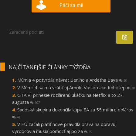
Páči sa mi!
Zaradené pod:
ati
NAJČÍTANEJŠIE ČLÁNKY TÝŽDŇA
Múmia 4 potvrdila návrat Beniho a Ardetha Baya
30
V Múmii 4 sa má vrátiť aj Arnold Vosloo ako Imhotep
30
GTA VI prinesie rozšírenú ukážku na Netflix a to 27.
augusta
107
Saudská skupina dokončila kúpu EA za 55 miliárd dolárov
48
V EÚ začali platiť nové pravidlá práva na opravu,
výrobcovia musia pomôcť aj po zá
49