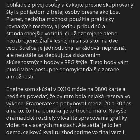
pohľade z prvej osoby a čakajte presne skopírovaný
štýl s pohľadom z tretej osoby presne ako Lost
Planet, nechýba možnosť použitia prakticky
rovnakých mechov, aj keď tu pribudnú aj
štandardnejšie vozidlá, či už ozbrojené alebo
neozbrojené. Žiaľ v lesnej misii sú skôr na dve
veci. Streľba je jednoduchá, arkádová, nepresná,
ale neustále sa zlepšujúca ziskavaním
skúsenostných bodov v RPG štýle. Tieto body vám
budú v hre postupne odomykať ďalšie zbrane
a možnosti.
Engine som skúšal v DX10 móde na 9800 karte a
nedá sa povedať, že by tam bola nejaká rezerva vo
výkone. Framerate sa pohyboval medzi 20 a 30 fps
a na to, čo hra ponúka, je to trochu málo. Navyše
dramatické rozdiely v kvalite spracovania grafiky
vidieť na viacerých miestach. Ale zatiaľ je to len
demo, celkovú kvalitu zhodnotíme vo final verzii.