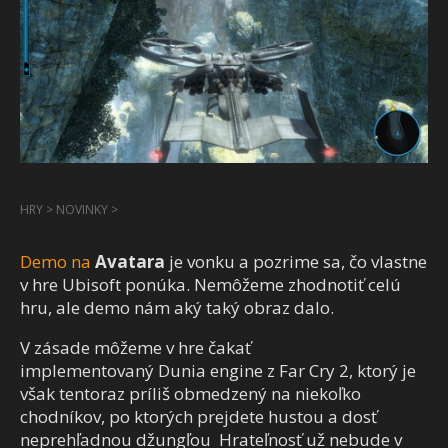
HRY
>
NOVINKY
>
Demo na
Avatara
je vonku a pozrime sa, čo vlastne
v hre Ubisoft ponúka. Nemôžeme zhodnotiť celú
hru, ale demo nám aký taký obraz dalo.
V zásade môžeme v hre čakať
implementovaný Dunia engine z Far Cry 2, ktorý je
však tentoraz príliš obmedzený na niekoľko
chodníkov, po ktorých prejdete hustou a dosť
neprehľadnou džungľou Hrateľnosť už nebude v