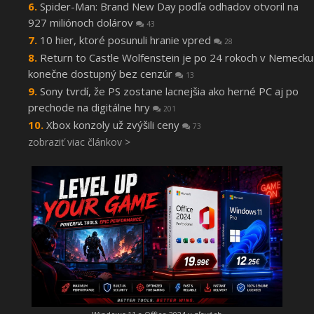
Spider-Man: Brand New Day podľa odhadov otvoril na
927 miliónoch dolárov
43
10 hier, ktoré posunuli hranie vpred
28
Return to Castle Wolfenstein je po 24 rokoch v Nemecku
konečne dostupný bez cenzúr
13
Sony tvrdí, že PS zostane lacnejšia ako herné PC aj po
prechode na digitálne hry
201
Xbox konzoly už zvýšili ceny
73
zobraziť viac článkov >