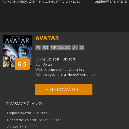
AVATAR
PC
PS3
PSP
Xbox 360
Wii
DS
Vývoj:
Ubisoft
/
Ubisoft
6.5
Štýl:
Akcia
Web:
domovská stránka hry
Dátum vydania:
4. december 2009
+ SLEDOVAŤ HRU
SÚVISIACE ČLÁNKY:
|
Dojmy: Avatar
20.8.2009
|
Recenzia: Avatar (65)
15.12.2009
|
Avatar
15.12.2009