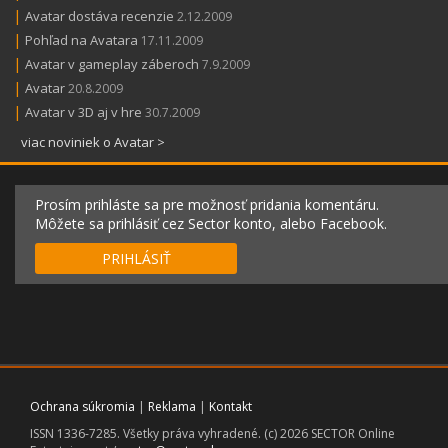
|
Avatar dostáva recenzie
2.12.2009
|
Pohľad na Avatara
17.11.2009
|
Avatar v gameplay záberoch
7.9.2009
|
Avatar
20.8.2009
|
Avatar v 3D aj v hre
30.7.2009
viac noviniek o Avatar >
Prosím prihláste sa pre možnosť pridania komentáru.
Môžete sa prihlásiť cez Sector konto, alebo Facebook.
PRIHLÁSIŤ
Ochrana súkromia
|
Reklama
|
Kontakt
ISSN 1336-7285. Všetky práva vyhradené. (c) 2026 SECTOR Online