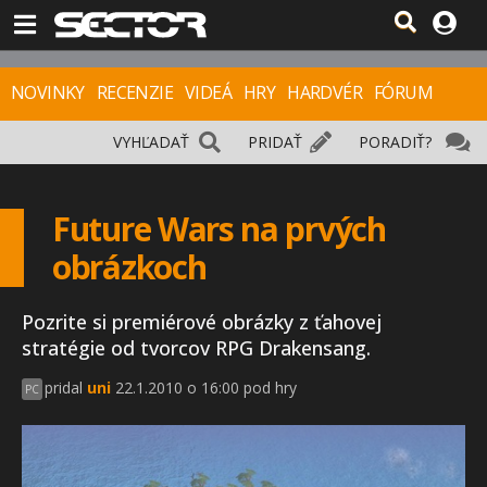
NOVINKY
RECENZIE
VIDEÁ
HRY
HARDVÉR
FÓRUM
VYHĽADAŤ
PRIDAŤ
PORADIŤ?
Future Wars na prvých
obrázkoch
Pozrite si premiérové obrázky z ťahovej
stratégie od tvorcov RPG Drakensang.
pridal
uni
22.1.2010 o 16:00 pod hry
PC