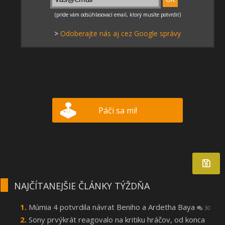
>
Odoberajte nás aj cez Google správy
Páči sa mi!
NAJČÍTANEJŠIE ČLÁNKY TÝŽDŇA
Múmia 4 potvrdila návrat Beniho a Ardetha Baya
30
Sony prvýkrát reagovalo na kritiku hráčov, od konca