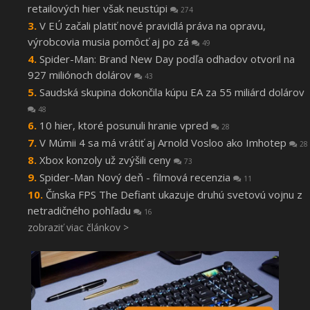
retailových hier však neustúpi
274
V EÚ začali platiť nové pravidlá práva na opravu,
výrobcovia musia pomôcť aj po zá
49
Spider-Man: Brand New Day podľa odhadov otvoril na
927 miliónoch dolárov
43
Saudská skupina dokončila kúpu EA za 55 miliárd dolárov
48
10 hier, ktoré posunuli hranie vpred
28
V Múmii 4 sa má vrátiť aj Arnold Vosloo ako Imhotep
28
Xbox konzoly už zvýšili ceny
73
Spider-Man Nový deň - filmová recenzia
11
Čínska FPS The Defiant ukazuje druhú svetovú vojnu z
netradičného pohľadu
16
zobraziť viac článkov >