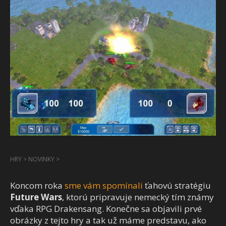
HRY
>
NOVINKY
>
Koncom roka
sme vám spomínali
ťahovú stratégiu
Future Wars
, ktorú pripravuje nemecký tím známy
vďaka RPG Drakensang. Konečne sa objavili prvé
obrázky z tejto hry a tak už máme predstavu, ako