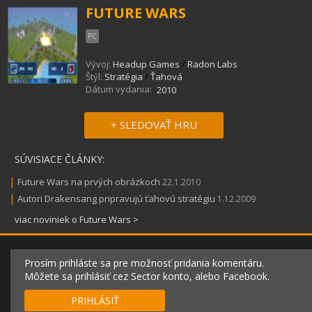
FUTURE WARS
PC
Vývoj:
Headup Games
/
Radon Labs
Štýl:
Stratégia
/
Ťahová
Dátum vydania:
2010
+ SLEDOVAŤ HRU
SÚVISIACE ČLÁNKY:
|
Future Wars na prvých obrázkoch
22.1.2010
|
Autori Drakensang pripravujú ťahovú stratégiu
1.12.2009
viac noviniek o Future Wars >
Prosím prihláste sa pre možnosť pridania komentáru.
Môžete sa prihlásiť cez Sector konto, alebo Facebook.
PRIHLÁSIŤ