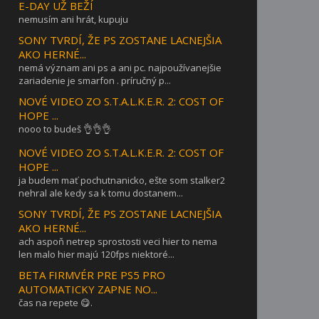
E-DAY UŽ BEŽÍ
nemusím ani hrát, kupuju
SONY TVRDÍ, ŽE PS ZOSTANE LACNEJŠIA
AKO HERNÉ...
nemá význam ani ps a ani pc. najpoužívanejšie
zariadenie je smarfon . príručný p...
NOVÉ VIDEO ZO S.T.A.L.K.E.R. 2: COST OF
HOPE ...
nooo to budeš 👌👌👌
NOVÉ VIDEO ZO S.T.A.L.K.E.R. 2: COST OF
HOPE ...
ja budem mať pochutnanicko, ešte som stalker2
nehral ale kedy sa k tomu dostanem...
SONY TVRDÍ, ŽE PS ZOSTANE LACNEJŠIA
AKO HERNÉ...
ach aspoň netrep sprostosti veci hier to nema
len malo hier majú 120fps niektoré...
BETA FIRMVÉR PRE PS5 PRO
AUTOMATICKY ZAPNE NO...
čas na repete 😋.