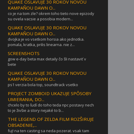
QUAKE OSLAVUJE 30 ROKOV NOVOU
KAMPAŇOU DAWN O...
co je na tom zle? okrem toho tieto nove epizody
su ovela vacsie a posobia modern...
QUAKE OSLAVUJE 30 ROKOV NOVOU
KAMPAŇOU DAWN O...
dvojka je vo vsetkom horsia ako jednotka.
pomala, kratka, prilis linearna. nie z...
SCREENSHOTS
gow e-day beta max detaily čo šli nastaviť v
bete
QUAKE OSLAVUJE 30 ROKOV NOVOU
KAMPAŇOU DAWN O...
ps1 verzia bola top, soundtrack vsetko
PROJECT ZOMBOID UKAZUJE SPÔSOBY
UMIERANIA, DO...
chcelo by to ľudí do toho teda npc postavy nech
to je živšie a story nejaké to b...
THE LEGEND OF ZELDA FILM ROZŠIRUJE
OBSADENIE,...
fuj! na ten casting sa neda pozerat. vsak tam