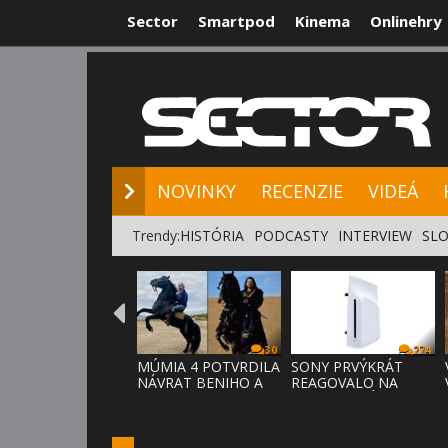
Sector
Smartpod
Kinema
Onlinehry
NOVINKY
RE
NOVINKY
RECENZIE
VIDEÁ
Trendy:
HISTÓRIA
PODCASTY
INTERVIEW
SLO
30
274
MÚMIA 4 POTVRDILA
SONY PRVÝKRÁT
NÁVRAT BENIHO A
REAGOVALO NA
ARDETHA
KRITIKU HRÁČOV,