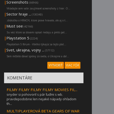
|
Screenshots
(66966)
Vkladajte sem vaše zaujímavé screenshoty z hier. O...
|
Sector hraje ...
(130340)
:diskoška o HRACH, ktore prave hravate, ale aj o t...
|
Must see
(42166)
Su veci ktore sa slovami opisat nedaju a preto pat...
|
Playstation 5
(2224)
Playstation 5 fórum - Všetko týkajúc sa tejto plat...
|
Svet, ukrajina, vojny ...
(57112)
Sem môžete dávať správy zo sveta, o Ukrajine a ďal...
VYTVORIŤ
VIAC FÓR
KOMENTÁRE
FILMY FILMY FILMY FILMY MOVIES FIL...
snyder si pohovoril s pár ľuďmi s wb.
pravdepodobne len nejaké nápady ohľadom
th...
MULTIPLAYEROVÁ BETA GEARS OF WAR