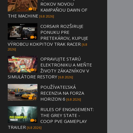
ROKOV NOVOU
KAMPAŇOU DAWN OF
12
THE MACHINE
[6.8 2026]
CORSAIR ROZŠIRUJE
PONUKU PRE
PRETEKÁROV, KUPUJE
0
VÝROBCU KOKPITOV TRAK RACER
[6.8
2026]
OPRAVUJTE STARÚ
ELEKTRONIKU A MEŇTE
ŽIVOTY ZÁKAZNÍKOV V
0
SIMULÁTORE RESTORY
[6.8 2026]
POUŽÍVATEĽSKÁ
RECENZIA NA FORZA
HORIZON 6
20
[6.8 2026]
RULES OF ENGAGEMENT:
THE GREY STATE -
COOP PVE GAMEPLAY
0
TRAILER
[6.8 2026]