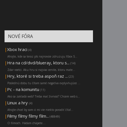
NOVÉ FÓRA
|
Xbox hraci
(4)
Ahojte, kde sa teraz pls najnovsie zdruzuju Xbox S...
|
Hra na cd/dvd/blueray, ktoru s...
(14)
Zdar vsetci. Aku hru si najviac cenite, ktoru mate...
|
Hry, ktoré si treba aspoň raz ...
(23)
Poslednú dobu tu čítam samé negatíva ovplyvňujúce ...
|
Pc - na komunitu
(11)
Ako sa zakladá web? Treba mať živnosť? Chcem web s...
|
Linux a hry
(4)
Ahojte chcel by som ci mi vie niekto poradiť čítal...
|
Filmy filmy filmy film...
(48849)
O filmoch. Hádam chápete....