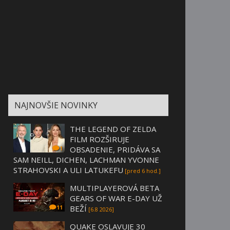
NAJNOVŠIE NOVINKY
THE LEGEND OF ZELDA
FILM ROZŠIRUJE
OBSADENIE, PRIDÁVA SA
1
SAM NEILL, DICHEN, LACHMAN YVONNE
STRAHOVSKI A ULI LATUKEFU
[pred 6 hod.]
MULTIPLAYEROVÁ BETA
GEARS OF WAR E-DAY UŽ
BEŽÍ
11
[6.8 2026]
QUAKE OSLAVUJE 30