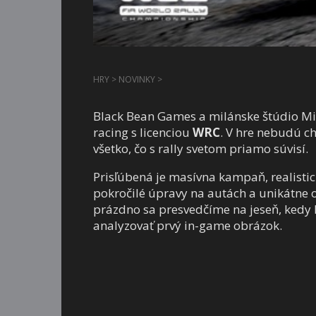
HRY
>
NOVINKY
>
Black Bean Games a milánske štúdio Mile
racing s licenciou
WRC
. V hre nebudú chý
všetko, čo s rally svetom priamo súvisí.
Prisľúbená je masívna kampaň, realistic
pokročilé úpravy na autách a unikátne on
prázdno sa presvedčíme na jeseň, kedy 
analyzovať prvý in-game obrázok.