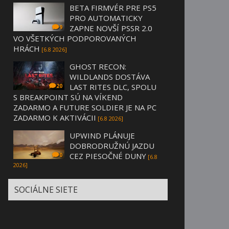
BETA FIRMVÉR PRE PS5
PRO AUTOMATICKY
ZAPNE NOVŠÍ PSSR 2.0
9
VO VŠETKÝCH PODPOROVANÝCH
HRÁCH
[6.8 2026]
GHOST RECON:
WILDLANDS DOSTÁVA
LAST RITES DLC, SPOLU
20
S BREAKPOINT SÚ NA VÍKEND
ZADARMO A FUTURE SOLDIER JE NA PC
ZADARMO K AKTIVÁCII
[6.8 2026]
UPWIND PLÁNUJE
DOBRODRUŽNÚ JAZDU
CEZ PIESOČNÉ DUNY
0
[6.8
2026]
SOCIÁLNE SIETE