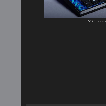
Súťaž o kláve