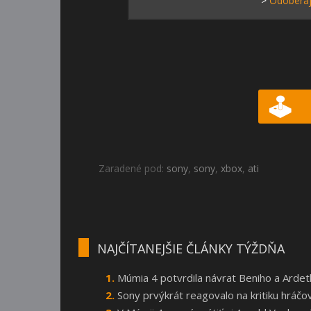
>
Odoberaj
Zaradené pod:
sony
,
sony
,
xbox
,
ati
NAJČÍTANEJŠIE ČLÁNKY TÝŽDŇA
Múmia 4 potvrdila návrat Beniho a Arde
Sony prvýkrát reagovalo na kritiku hráčo