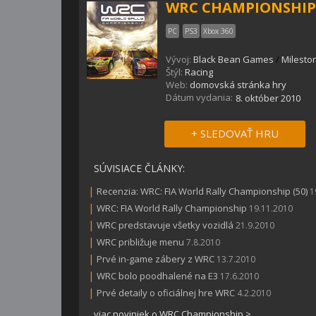
WRC CHAMPIONSHIP
PC
PS3
Xbox 360
Vývoj:
Black Bean Games
/
Milesto
Štýl:
Racing
Web:
domovská stránka hry
Dátum vydania:
8. október 2010
+ SLEDOVAŤ HRU
SÚVISIACE ČLÁNKY:
|
Recenzia: WRC: FIA World Rally Championship (50)
1
|
WRC: FIA World Rally Championship
19.11.2010
|
WRC predstavuje všetky vozidlá
21.9.2010
|
WRC približuje menu
7.8.2010
|
Prvé in-game zábery z WRC
13.7.2010
|
WRC bolo poodhalené na E3
17.6.2010
|
Prvé detaily o oficiálnej hre WRC
4.2.2010
viac noviniek o WRC Championship >