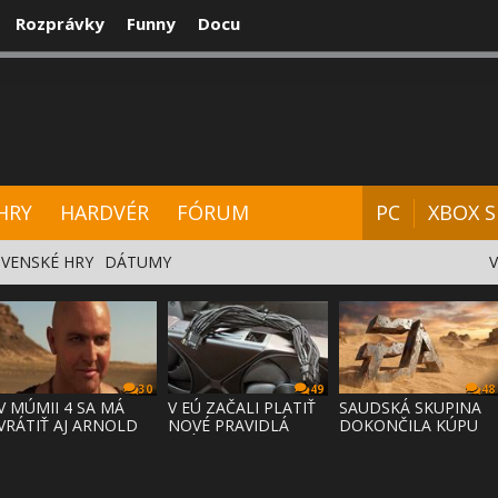
Rozprávky
Funny
Docu
CENZIE
VIDEÁ
HARDVÉR
FÓRUM
HRY
HARDVÉR
FÓRUM
PC
XBOX S
VENSKÉ HRY
DÁTUMY
30
49
48
V MÚMII 4 SA MÁ
V EÚ ZAČALI PLATIŤ
SAUDSKÁ SKUPINA
VRÁTIŤ AJ ARNOLD
NOVÉ PRAVIDLÁ
DOKONČILA KÚPU
VOSLOO AK
PRÁVA NA
EA ZA 55 MI