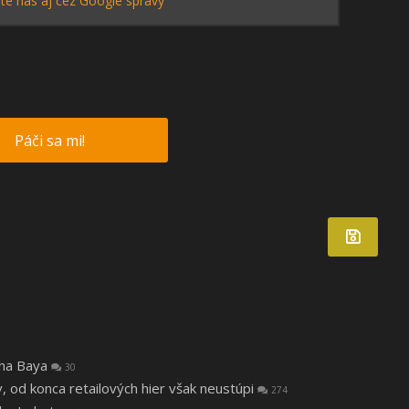
te nás aj cez Google správy
Páči sa mi!
tha Baya
30
v, od konca retailových hier však neustúpi
274