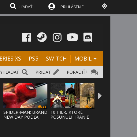
PRIHLÁSENIE
ERIES XS
PS5
SWITCH
MOBIL
VYHĽADAŤ
PRIDAŤ
PORADIŤ?
43
28
SPIDER-MAN: BRAND
10 HIER, KTORÉ
NEW DAY PODĽA
POSUNULI HRANIE
ODHADOV OT
VPRED