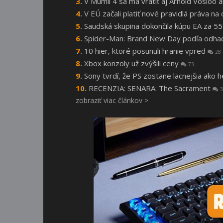
V Múmii 4 sa má vrátiť aj Arnold Vosloo
V EÚ začali platiť nové pravidlá práva n
Saudská skupina dokončila kúpu EA za 55
Spider-Man: Brand New Day podľa odhado
10 hier, ktoré posunuli hranie vpred
28
Xbox konzoly už zvýšili ceny
73
Sony tvrdí, že PS zostane lacnejšia ako 
RECENZIA: SENARA: The Sacrament
3
zobraziť viac článkov >