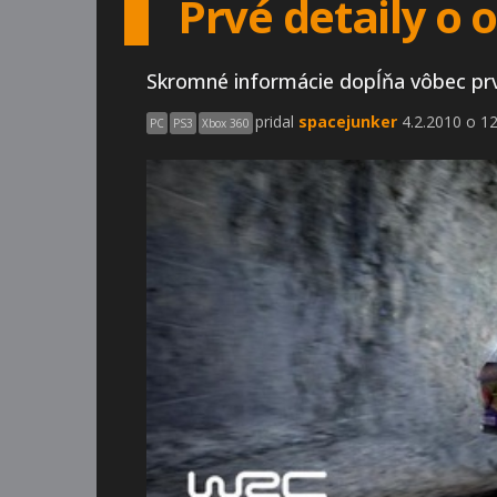
Prvé detaily o 
Skromné informácie dopĺňa vôbec prv
pridal
spacejunker
4.2.2010 o 12
PC
PS3
Xbox 360