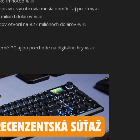
 ako Imhotep
30
a opravu, výrobcovia musia pomôcť aj po zá
49
 miliárd dolárov
48
v otvoril na 927 miliónoch dolárov
43
herné PC aj po prechode na digitálne hry
200