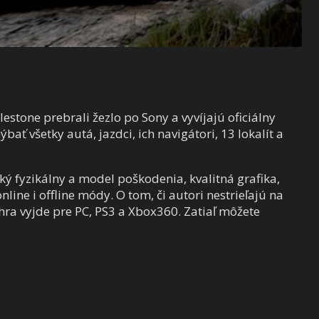
stone prebrali žezlo po Sony a vyvíjajú oficiálny
bať všetky autá, jazdci, ich navigátori, 13 lokalít a
ký fyzikálny a model poškodenia, kvalitná grafika,
line i offline módy. O tom, či autori nestrieľajú na
hra vyjde pre PC, PS3 a Xbox360. Zatiaľ môžete