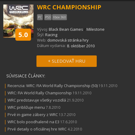
WRC CHAMPIONSHIP
PC
PS3
Xbox 360
Vývoj:
Black Bean Games
/
Milestone
5.0
Štýl:
Racing
Web:
domovská stránka hry
Dátum vydania:
8. október 2010
+ SLEDOVAŤ HRU
SÚVISIACE ČLÁNKY:
|
Recenzia: WRC: FIA World Rally Championship (50)
19.11.2010
|
WRC: FIA World Rally Championship
19.11.2010
|
WRC predstavuje všetky vozidlá
21.9.2010
|
WRC približuje menu
7.8.2010
|
Prvé in-game zábery z WRC
13.7.2010
|
WRC bolo poodhalené na E3
17.6.2010
|
Prvé detaily o oficiálnej hre WRC
4.2.2010