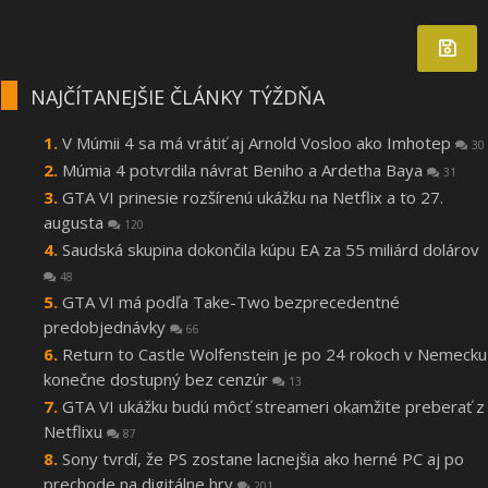
NAJČÍTANEJŠIE ČLÁNKY TÝŽDŇA
V Múmii 4 sa má vrátiť aj Arnold Vosloo ako Imhotep
30
Múmia 4 potvrdila návrat Beniho a Ardetha Baya
31
GTA VI prinesie rozšírenú ukážku na Netflix a to 27.
augusta
120
Saudská skupina dokončila kúpu EA za 55 miliárd dolárov
48
GTA VI má podľa Take-Two bezprecedentné
predobjednávky
66
Return to Castle Wolfenstein je po 24 rokoch v Nemecku
konečne dostupný bez cenzúr
13
GTA VI ukážku budú môcť streameri okamžite preberať z
Netflixu
87
Sony tvrdí, že PS zostane lacnejšia ako herné PC aj po
prechode na digitálne hry
201