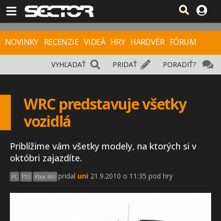
NOVINKY
RECENZIE
VIDEÁ
HRY
HARDVÉR
FÓRUM
VYHĽADAŤ
PRIDAŤ
PORADIŤ?
WRC predstavuje všetky
vozidlá
Priblížime vám všetky modely, na ktorých si v
októbri zajazdíte.
pridal
uni
21.9.2010 o 11:35 pod hry
PC
PS3
Xbox 360