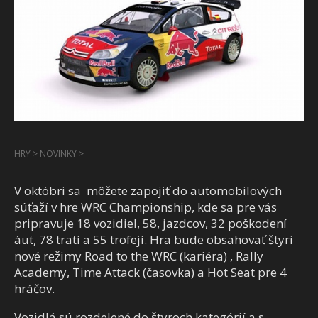
HRY
>
NOVINKY
>
V októbri sa môžete zapojiť do automobilových
súťaží v hre WRC Championship, kde sa pre vás
pripravuje 18 vozidiel, 58, jazdcov, 32 poškodení
áut, 78 tratí a 55 trofejí. Hra bude obsahovať štyri
nové režimy Road to the WRC (kariéra) , Rally
Academy, Time Attack (časovka) a Hot Seat pre 4
hráčov.
Vozidlá sú rozdelené do štyroch kategórií a s