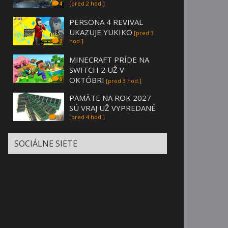
[pred 2 hod.]
4
PERSONA 4 REVIVAL
UKAZUJE YUKIKO
[pred 3
hod.]
0
MINECRAFT PRÍDE NA
SWITCH 2 UŽ V
OKTÓBRI
6
[pred 3 hod.]
PAMÄTE NA ROK 2027
SÚ VRAJ UŽ VYPREDANÉ
[pred 4 hod.]
37
SOCIÁLNE SIETE