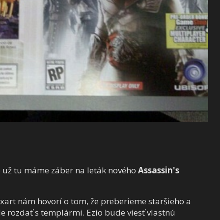
ale už tu máme záber na leták nového
Assassin's
oxart nám hovorí o tom, že preberieme staršieho a
de rozdať s templármi. Ezio bude viesť vlastnú