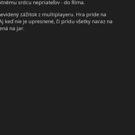
otnému srdcu nepriateľov - do Ríma.
evidený zážitok z multiplayeru. Hra príde na
Aj keď nie je upresnené, či prídu všetky naraz na
ená na jar.