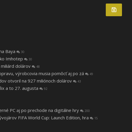
tha Baya
30
 ako Imhotep
30
 miliárd dolárov
48
a opravu, výrobcovia musia pomôcť aj po zá
49
v otvoril na 927 miliónoch dolárov
43
lix a to 27. augusta
92
herné PC aj po prechode na digitálne hry
200
vojárov FIFA World Cup: Launch Edition, hra
15