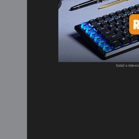
Súťaž o kláve