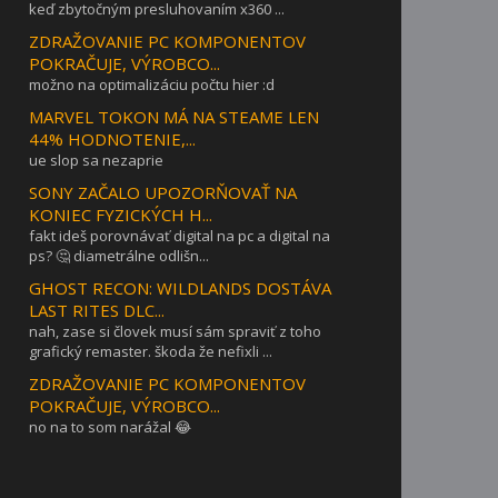
keď zbytočným presluhovaním x360 ...
ZDRAŽOVANIE PC KOMPONENTOV
POKRAČUJE, VÝROBCO...
možno na optimalizáciu počtu hier :d
MARVEL TOKON MÁ NA STEAME LEN
44% HODNOTENIE,...
ue slop sa nezaprie
SONY ZAČALO UPOZORŇOVAŤ NA
KONIEC FYZICKÝCH H...
fakt ideš porovnávať digital na pc a digital na
ps? 🤔 diametrálne odlišn...
GHOST RECON: WILDLANDS DOSTÁVA
LAST RITES DLC...
nah, zase si človek musí sám spraviť z toho
grafický remaster. škoda že nefixli ...
ZDRAŽOVANIE PC KOMPONENTOV
POKRAČUJE, VÝROBCO...
no na to som narážal 😂