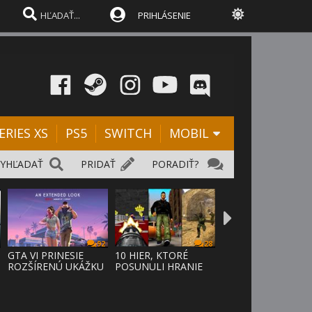
PRIHLÁSENIE
ERIES XS
PS5
SWITCH
MOBIL
VYHĽADAŤ
PRIDAŤ
PORADIŤ?
92
28
D
GTA VI PRINESIE
10 HIER, KTORÉ
ROZŠÍRENÚ UKÁŽKU
POSUNULI HRANIE
NA NETFLI
VPRED