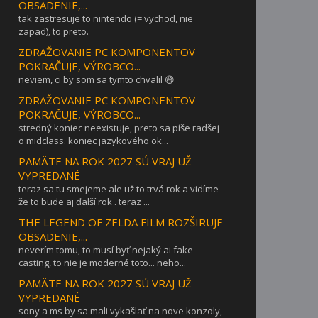
OBSADENIE,...
tak zastresuje to nintendo (= vychod, nie
zapad), to preto.
ZDRAŽOVANIE PC KOMPONENTOV
POKRAČUJE, VÝROBCO...
neviem, ci by som sa tymto chvalil 😅
ZDRAŽOVANIE PC KOMPONENTOV
POKRAČUJE, VÝROBCO...
stredný koniec neexistuje, preto sa píše radšej
o midclass. koniec jazykového ok...
PAMÄTE NA ROK 2027 SÚ VRAJ UŽ
VYPREDANÉ
teraz sa tu smejeme ale už to trvá rok a vidíme
že to bude aj ďalší rok . teraz ...
THE LEGEND OF ZELDA FILM ROZŠIRUJE
OBSADENIE,...
neverím tomu, to musí byť nejaký ai fake
casting, to nie je moderné toto... neho...
PAMÄTE NA ROK 2027 SÚ VRAJ UŽ
VYPREDANÉ
sony a ms by sa mali vykašlať na nove konzoly,