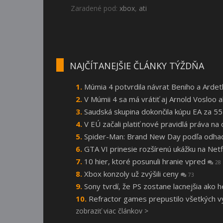
Zaradené pod:
xbox
,
ati
NAJČÍTANEJŠIE ČLÁNKY TÝŽDŇA
Múmia 4 potvrdila návrat Beniho a Arde
V Múmii 4 sa má vrátiť aj Arnold Vosloo
Saudská skupina dokončila kúpu EA za 55
V EÚ začali platiť nové pravidlá práva n
Spider-Man: Brand New Day podľa odhado
GTA VI prinesie rozšírenú ukážku na Netf
10 hier, ktoré posunuli hranie vpred
28
Xbox konzoly už zvýšili ceny
73
Sony tvrdí, že PS zostane lacnejšia ako 
Refractor games prepustilo všetkých vý
zobraziť viac článkov >