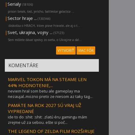
|
Serialy
(18106)
prison break, lost, jericho, battlestar galactica ...
|
Sector hraje ...
(130344)
:diskoška o HRACH, ktore prave hravate, ale aj o t...
|
Svet, ukrajina, vojny ...
(57123)
Sem môžete dávať správy zo sveta, o Ukrajine a ďal...
VYTVORIŤ
VIAC FÓR
KOMENTÁRE
MARVEL TOKON MÁ NA STEAME LEN
44% HODNOTENIE,...
neviem hral som betu ale gameplay ma
nezaujal..mozno preto ze niesom az taky tag...
PAMÄTE NA ROK 2027 SÚ VRAJ UŽ
VYPREDANÉ
ide to do :shit: :shit: .zlatú éru gamingu mám
zrejme už za sebou. ešte si poč...
THE LEGEND OF ZELDA FILM ROZŠIRUJE