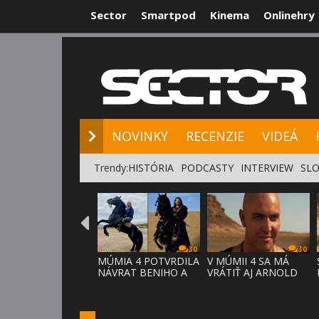
Sector
Smartpod
Kinema
Onlinehry
NOVINKY
RE
NOVINKY
RECENZIE
VIDEÁ
Trendy:
HISTÓRIA
PODCASTY
INTERVIEW
SLO
30
30
MÚMIA 4 POTVRDILA
V MÚMII 4 SA MÁ
NÁVRAT BENIHO A
VRÁTIŤ AJ ARNOLD
ARDETHA
VOSLOO AK