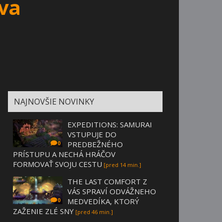
va
NAJNOVŠIE NOVINKY
EXPEDITIONS: SAMURAI
VSTUPUJE DO
PREDBEŽNÉHO
0
PRÍSTUPU A NECHÁ HRÁČOV
FORMOVAŤ SVOJU CESTU
[pred 14 min.]
THE LAST COMFORT Z
VÁS SPRAVÍ ODVÁŽNEHO
MEDVEDÍKA, KTORÝ
0
ZAŽENIE ZLÉ SNY
[pred 46 min.]