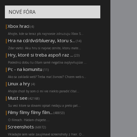
NOVÉ FÓRA
|
Xbox hraci
(4)
Ahojte, kde sa teraz pls najnovsie zdruzuju Xbox S...
|
Hra na cd/dvd/blueray, ktoru s...
(14)
Zdar vsetci. Aku hru si najviac cenite, ktoru mate...
|
Hry, ktoré si treba aspoň raz ...
(23)
Poslednú dobu tu čítam samé negatíva ovplyvňujúce ...
|
Pc - na komunitu
(11)
Ako sa zakladá web? Treba mať živnosť? Chcem web s...
|
Linux a hry
(4)
Ahojte chcel by som ci mi vie niekto poradiť čítal...
|
Must see
(42168)
Su veci ktore sa slovami opisat nedaju a preto pat...
|
Filmy filmy filmy film...
(48853)
O filmoch. Hádam chápete....
|
Screenshots
(66972)
Vkladajte sem vaše zaujímavé screenshoty z hier. O...