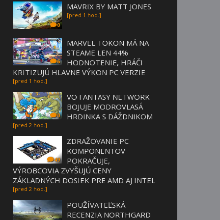
MAVRIX BY MATT JONES
[pred 1 hod.]
0
MARVEL TOKON MÁ NA
STEAME LEN 44%
HODNOTENIE, HRÁČI
6
KRITIZUJÚ HLAVNE VÝKON PC VERZIE
[pred 1 hod.]
VO FANTASY NETWORK
BOJUJE MODROVLASÁ
HRDINKA S DÁŽDNIKOM
0
[pred 2 hod.]
ZDRAŽOVANIE PC
KOMPONENTOV
POKRAČUJE,
49
VÝROBCOVIA ZVYŠUJÚ CENY
ZÁKLADNÝCH DOSIEK PRE AMD AJ INTEL
[pred 2 hod.]
POUŽÍVATEĽSKÁ
RECENZIA NORTHGARD