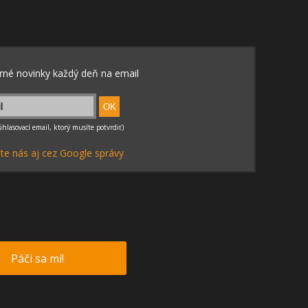
te nás aj cez Google správy
Páči sa mi!