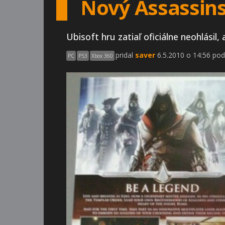
Nový Assassins
Ubisoft hru zatiaľ oficiálne neohlásil
pridal
saver
6.5.2010 o 14:56 pod
PC
PS3
Xbox 360