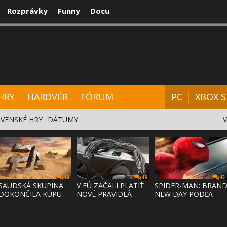
Rozprávky
Funny
Docu
CENZIE
VIDEÁ
HARDVÉR
FÓRUM
HRY
HARDVÉR
FÓRUM
PC
XBOX S
VENSKÉ HRY
DÁTUMY
48
49
43
SAUDSKÁ SKUPINA
V EÚ ZAČALI PLATIŤ
SPIDER-MAN: BRAN
DOKONČILA KÚPU
NOVÉ PRAVIDLÁ
NEW DAY PODĽA
EA ZA 55 MI
PRÁVA NA
ODHADOV OT