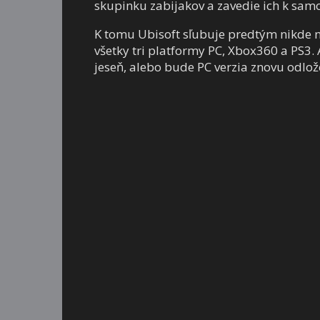
skupinku zabijakov a zavedie ich k sam
K tomu Ubisoft sľubuje predtým nikde n
všetky tri platformy PC, Xbox360 a PS3. 
jeseň, alebo bude PC verzia znovu odlož