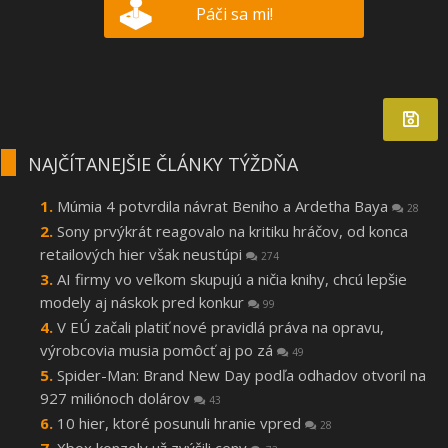
Páči sa mi!
NAJČÍTANEJŠIE ČLÁNKY TÝŽDŇA
Múmia 4 potvrdila návrat Beniho a Ardetha Baya
28
Sony prvýkrát reagovalo na kritiku hráčov, od konca
retailových hier však neustúpi
274
AI firmy vo veľkom skupujú a ničia knihy, chcú lepšie
modely aj náskok pred konkur
99
V EÚ začali platiť nové pravidlá práva na opravu,
výrobcovia musia pomôcť aj po zá
49
Spider-Man: Brand New Day podľa odhadov otvoril na
927 miliónoch dolárov
43
10 hier, ktoré posunuli hranie vpred
28