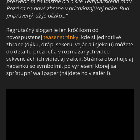
presvedč sa na vlastné oči o sile Templárskeho rádu.
Pozri sa na nové zbrane v prichádzajúcej bitke. Buď
pripravený, už je blízko...“
Regrutačný slogan je len krôčikom od
novospustenej
teaser stránky
, kde si jednotlivé
zbrane (dýku, dráp, sekeru, vejár a injekciu) môžete
do detailu prezrieť a v rozmazaných video
sekvenciách ich vidieť aj v akcii. Stránka obsahuje aj
hádanku so symbolmi, po vyriešení ktorej sa
sprístupní wallpaper (nájdete ho v galérii).