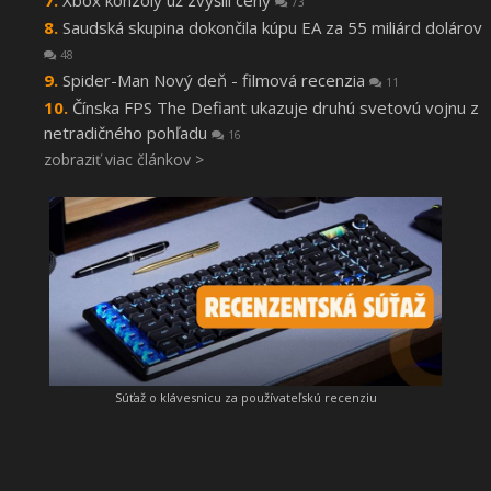
Xbox konzoly už zvýšili ceny
73
Saudská skupina dokončila kúpu EA za 55 miliárd dolárov
48
Spider-Man Nový deň - filmová recenzia
11
Čínska FPS The Defiant ukazuje druhú svetovú vojnu z
netradičného pohľadu
16
zobraziť viac článkov >
Súťaž o klávesnicu za používateľskú recenziu