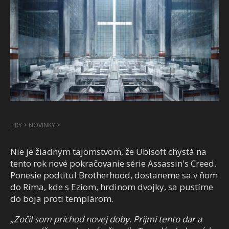
HRY
>
NOVINKY
>
Nie je žiadnym tajomstvom, že Ubisoft chystá na
tento rok nové pokračovanie série Assassin's Creed.
Ponesie podtitul Brotherhood, dostaneme sa v ňom
do Ríma, kde s Eziom, hrdinom dvojky, sa pustíme
do boja proti templárom.
„Zočil som príchod novej doby. Prijmi tento dar a