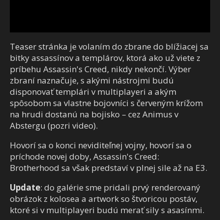
Teaser stránka je volaním do zbrane do blížiacej sa
bitky assassínov a templárov, ktorá ako už viete z
príbehu Assassin's Creed, nikdy nekončí. Výber
zbraní naznačuje, s akými nástrojmi budú
disponovať templári v multiplayeri a akým
spôsobom sa vlastne bojovníci s červeným krížom
na hrudi dostanú na bojisko – cez Animus v
Abstergu (pozri video).
Hovorí sa o konci neviditeľnej vojny, hovorí sa o
príchode novej doby, Assassin's Creed:
Brotherhood sa však predstaví v plnej sile až na E3.
Update
: do galérie sme pridali prvý renderovaný
obrázok z kolosea a artwork so štvoricou postáv,
ktoré si v multiplayeri budú merať sily s asasínmi.