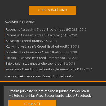
+ SLEDOVAŤ HRU
SÚVISIACE ČLÁNKY:
|
Recenzia: Assassin's Creed: Brotherhood (90)
22.11.2010
|
Recenzia: Assassin's Creed: Bratrstvo (85)
5.4.2011
|
Assassin's Creed: Bratrstvo
5.4.2011
|
Kto vyhral Assassin's Creed: Brotherhood?
5.4.2011
|
Súťažte o hry Assassin's Creed: Bratrstvo
24.3.2011
|
Limitka PC Assassin's Creed Brotherhood
22.2.2011
|
Ezio a tajomstvo uneseného Leonarda
18.2.2011
|
Assassin's Creed Brotherhood s vylepšeniami na P
13.2.2011
viac noviniek o Assassins Creed: Brotherhood >
Prosím prihláste sa pre možnosť pridania komentáru.
Môžete sa prihlásiť cez Sector konto, alebo Facebook.
PRIHLÁSIŤ