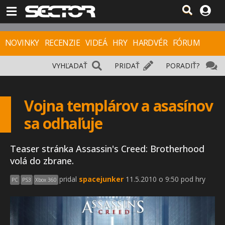
NOVINKY
RECENZIE
VIDEÁ
HRY
HARDVÉR
FÓRUM
VYHĽADAŤ
PRIDAŤ
PORADIŤ?
Vojna templárov a asasínov
sa odhaľuje
Teaser stránka Assassin's Creed: Brotherhood
volá do zbrane.
pridal
spacejunker
11.5.2010 o 9:50 pod hry
PC
PS3
Xbox 360