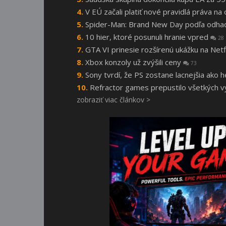
V EÚ začali platiť nové pravidlá práva n
Spider-Man: Brand New Day podľa odhado
10 hier, ktoré posunuli hranie vpred
28
GTA VI prinesie rozšírenú ukážku na Netf
Xbox konzoly už zvýšili ceny
73
Sony tvrdí, že PS zostane lacnejšia ako 
Refractor games prepustilo všetkých vý
zobraziť viac článkov >