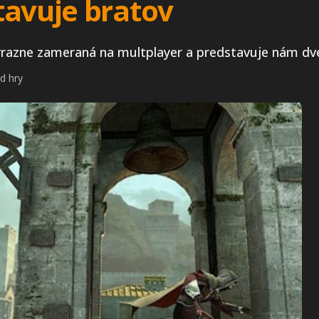
tavuje bratov
ýrazne zameraná na multplayer a predstavuje nám dve
d hry