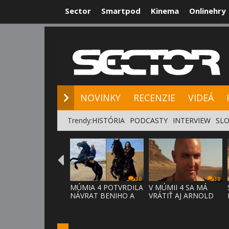
Sector
Smartpod
Kinema
Onlinehry
NOVINKY
RE
NOVINKY
RECENZIE
VIDEÁ
Trendy:
HISTÓRIA
PODCASTY
INTERVIEW
SLO
30
30
MÚMIA 4 POTVRDILA
V MÚMII 4 SA MÁ
NÁVRAT BENIHO A
VRÁTIŤ AJ ARNOLD
ARDETHA
VOSLOO AK