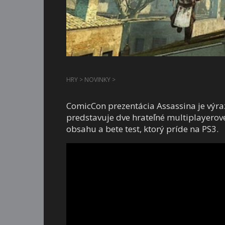
HRY
>
NOVINKY
>
ComicCon prezentácia Assassina je výr
predstavuje dve hrateľné multiplayerové
obsahu a bete test, ktorý príde na PS3.