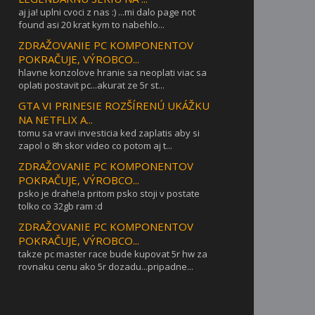
aj ja! uplni cvoci z nas :) ...mi dalo page not
found asi 20 krat kym to nabehlo...
ZDRAŽOVANIE PC KOMPONENTOV
POKRAČUJE, VÝROBCO...
hlavne konzolove hranie sa neoplati viac sa
oplati postavit pc...akurat ze 5r st...
GTA VI PRINESIE ROZŠÍRENÚ UKÁŽKU
NA NETFLIX A...
tomu sa vravi investicia ked zaplatis aby si
zapol o 8h skor video co potom aj t...
ZDRAŽOVANIE PC KOMPONENTOV
POKRAČUJE, VÝROBCO...
psko je drahe!a pritom psko stoji v postate
tolko co 32gb ram :d
ZDRAŽOVANIE PC KOMPONENTOV
POKRAČUJE, VÝROBCO...
takze pc master race bude kupovat 5r hw za
rovnaku cenu ako 5r dozadu...pripadne...