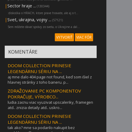
|
Sector hraje ...
(130344)
:diskoška o HRACH, ktore prave hravate, ale aj o t...
|
Svet, ukrajina, vojny ...
(57121)
Sem môžete dávať správy zo sveta, o Ukrajine a ďal...
VYTVORIŤ
VIAC FÓR
KOMENTÁRE
DOOM COLLECTION PRINESIE
LEGENDÁRNU SÉRIU NA ...
aj mne dalo 404 page not found, keď som išiel z
hlavnej stránky z toho baneru. p...
ZDRAŽOVANIE PC KOMPONENTOV
POKRAČUJE, VÝROBCO...
ludia zacnu viac vyuzivat upscaleriky, framegen
atd.. znizia detaily atd.. uskro...
DOOM COLLECTION PRINESIE
LEGENDÁRNU SÉRIU NA ...
tak ako? mne sa podarilo nakupit bez