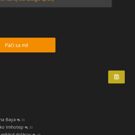
Páči sa mi!
tha Baya
30
 ako Imhotep
30
 miliárd dolárov