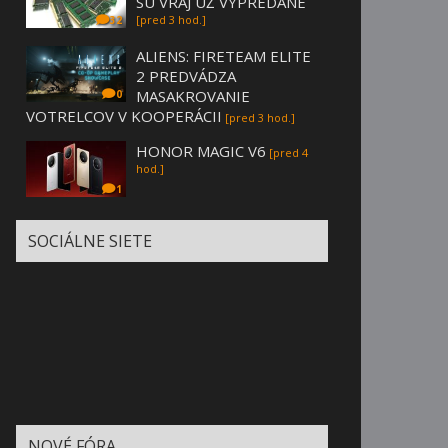
SÚ VRAJ UŽ VYPREDANÉ
[pred 3 hod.]
32
ALIENS: FIRETEAM ELITE
2 PREDVÁDZA
MASAKROVANIE
0
VOTRELCOV V KOOPERÁCII
[pred 3 hod.]
HONOR MAGIC V6
[pred 4
hod.]
1
SOCIÁLNE SIETE
NOVÉ FÓRA