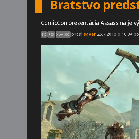
Bratstvo preds
ComicCon prezentácia Assassina je v
pridal
saver
25.7.2010 o 10:34 po
PC
PS3
Xbox 360