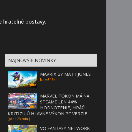
 hrateľné postavy.
NAJNOVŠIE NOVINKY
MAVRIX BY MATT JONES
[pred 11 min.]
0
MARVEL TOKON MÁ NA
STEAME LEN 44%
HODNOTENIE, HRÁČI
2
KRITIZUJÚ HLAVNE VÝKON PC VERZIE
[pred 23 min.]
VO FANTASY NETWORK