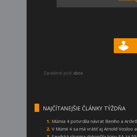
Zaradené pod:
xbox
NAJČÍTANEJŠIE ČLÁNKY TÝŽDŇA
Múmia 4 potvrdila návrat Beniho a Arde
V Múmii 4 sa má vrátiť aj Arnold Vosloo
Saudská skupina dokončila kúpu EA za 55