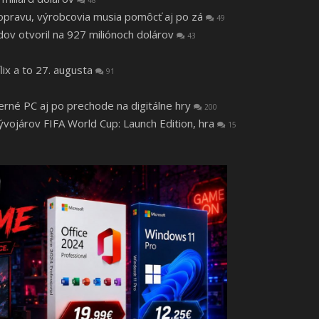
48
a opravu, výrobcovia musia pomôcť aj po zá
49
v otvoril na 927 miliónoch dolárov
43
lix a to 27. augusta
91
herné PC aj po prechode na digitálne hry
200
vojárov FIFA World Cup: Launch Edition, hra
15