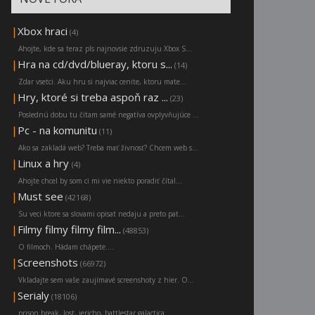
|
Xbox hraci
(4)
Ahojte, kde sa teraz pls najnovsie zdruzuju Xbox S...
|
Hra na cd/dvd/blueray, ktoru s...
(14)
Zdar vsetci. Aku hru si najviac cenite, ktoru mate...
|
Hry, ktoré si treba aspoň raz ...
(23)
Poslednú dobu tu čítam samé negatíva ovplyvňujúce ...
|
Pc - na komunitu
(11)
Ako sa zakladá web? Treba mať živnosť? Chcem web s...
|
Linux a hry
(4)
Ahojte chcel by som ci mi vie niekto poradiť čítal...
|
Must see
(42168)
Su veci ktore sa slovami opisat nedaju a preto pat...
|
Filmy filmy filmy film...
(48853)
O filmoch. Hádam chápete....
|
Screenshots
(66972)
Vkladajte sem vaše zaujímavé screenshoty z hier. O...
|
Serialy
(18106)
prison break, lost, jericho, battlestar galactica ...