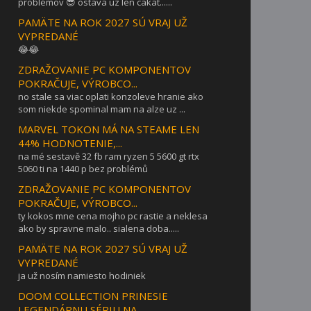
problémov 😎 ostava uz len cakat......
PAMÄTE NA ROK 2027 SÚ VRAJ UŽ
VYPREDANÉ
😂😂
ZDRAŽOVANIE PC KOMPONENTOV
POKRAČUJE, VÝROBCO...
no stale sa viac oplati konzoleve hranie ako
som niekde spominal mam na alze uz ...
MARVEL TOKON MÁ NA STEAME LEN
44% HODNOTENIE,...
na mé sestavě 32 fb ram ryzen 5 5600 gt rtx
5060 ti na 1440 p bez problémů
ZDRAŽOVANIE PC KOMPONENTOV
POKRAČUJE, VÝROBCO...
ty kokos mne cena mojho pc rastie a neklesa
ako by spravne malo.. sialena doba.....
PAMÄTE NA ROK 2027 SÚ VRAJ UŽ
VYPREDANÉ
ja už nosím namiesto hodiniek
DOOM COLLECTION PRINESIE
LEGENDÁRNU SÉRIU NA ...