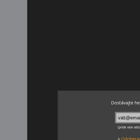
>
Odoberaj