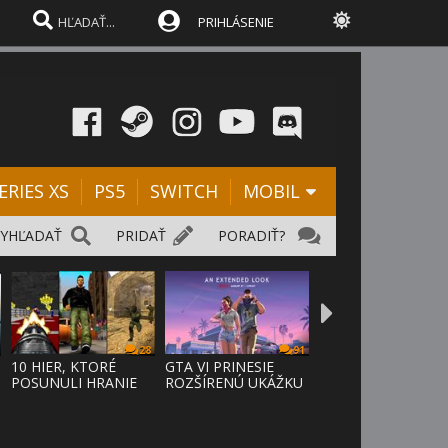
PRIHLÁSENIE
ERIES XS
PS5
SWITCH
MOBIL
VYHĽADAŤ
PRIDAŤ
PORADIŤ?
28
91
D
10 HIER, KTORÉ
GTA VI PRINESIE
POSUNULI HRANIE
ROZŠÍRENÚ UKÁŽKU
VPRED
NA NETFLI