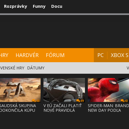
Rozprávky
Funny
Docu
CENZIE
VIDEÁ
HARDVÉR
FÓRUM
HRY
HARDVÉR
FÓRUM
PC
XBOX S
VENSKÉ HRY
DÁTUMY
48
49
43
SAUDSKÁ SKUPINA
V EÚ ZAČALI PLATIŤ
SPIDER-MAN: BRAN
DOKONČILA KÚPU
NOVÉ PRAVIDLÁ
NEW DAY PODĽA
EA ZA 55 MI
PRÁVA NA
ODHADOV OT