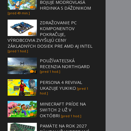
BOJUJE MODROVLASÁ
HRDINKA S DÁŽDNIKOM
0
[pred 49 min.]
ZDRAŽOVANIE PC
KOMPONENTOV
POKRAČUJE,
30
VÝROBCOVIA ZVYŠUJÚ CENY
ZÁKLADNÝCH DOSIEK PRE AMD AJ INTEL
[pred 1 hod.]
POUŽÍVATEĽSKÁ
RECENZIA NORTHGARD
[pred 1 hod.]
4
PERSONA 4 REVIVAL
UKAZUJE YUKIKO
[pred 1
hod.]
0
MINECRAFT PRÍDE NA
SWITCH 2 UŽ V
OKTÓBRI
6
[pred 1 hod.]
PAMÄTE NA ROK 2027