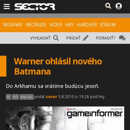
NOVINKY
RECENZIE
VIDEÁ
HRY
HARDVÉR
FÓRUM
VYHĽADAŤ
PRIDAŤ
PORADIŤ?
Warner ohlásil nového
Batmana
Do Arkhamu sa vrátime budúcu jeseň.
pridal
saver
5.8.2010 o 19:26 pod hry
PC
PS3
Xbox 360