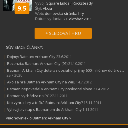
Vývoj:
Square Eidos
/
Rocksteady
9.5
Štýl:
Akcia
Web:
domovská stránka hry
Dátum vydania:
21. október 2011
+ SLEDOVAŤ HRU
SÚVISIACE ČLÁNKY:
|
Dojmy: Batman: Arkham City
23.6.2011
|
Recenzia: Batman: Arkham City (95)
21.10.2011
|
Batman: Arkham City doteraz dosiahol príjmy 600 miliónov dolárov...
28.7.2020
|
Ako sa hrá Batman Arkham City na WiiU?
4.7.2012
|
Batman nepovedal v Arkham City posledné slovo
23.4.2012
|
Batman vychádza na PC
27.11.2011
|
Kto vyhral hry a tričká Batman: Arkham City?
15.11.2011
|
Vyhrajte vstup s Batmanom do Arkham City
1.11.2011
viac noviniek o Batman: Arkham City >