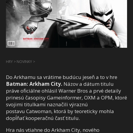
HRY
>
NOVINKY
>
Do Arkhamu sa vrátime budúcu jeseň a to v hre
Batman: Arkham City.
Názov a dátum titulu
práve oficiálne ohlásil Warner Bros a prvé detaily
prinesú časopisy Gameinformer, OXM a OPM, ktoré
svojimi titulkami naznačili výraznú
postavu Catwoman, ktorá by teoreticky mohla
dopĺňať kooperačnú časť titulu.
Hra nás vtiahne do Arkham City, nového