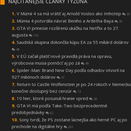
NAJČÍTANEJŠIE ČLÁNKY TÝŽDŇA
V Múmii 4 sa má vrátiť aj Arnold Vosloo ako Imhotep
30
Múmia 4 potvrdila návrat Beniho a Ardetha Baya
30
GTA VI prinesie rozšírenú ukážku na Netflix a to 27.
augusta
110
Saudská skupina dokončila kúpu EA za 55 miliárd dolárov
48
V EÚ začali platiť nové pravidlá práva na opravu,
výrobcovia musia pomôcť aj po zá
49
Spider-Man: Brand New Day podľa odhadov otvoril na
927 miliónoch dolárov
47
Return to Castle Wolfenstein je po 24 rokoch v Nemecku
konečne dostupný bez cenzúr
13
10 hier, ktoré posunuli hranie vpred
28
GTA VI má podľa Take-Two bezprecedentné
predobjednávky
62
Sony tvrdí, že PS zostane lacnejšia ako herné PC aj po
prechode na digitálne hry
201