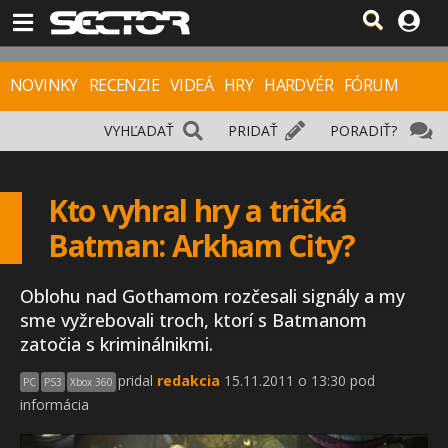
NOVINKY
RECENZIE
VIDEÁ
HRY
HARDVÉR
FÓRUM
VYHĽADAŤ
PRIDAŤ
PORADIŤ?
Kto vyhral hry a tričká
Batman: Arkham City?
Oblohu nad Gothamom rozčesali signály a my
sme vyžrebovali troch, ktorí s Batmanom
zatočia s kriminálnikmi.
pridal
redakcia
15.11.2011 o 13:30 pod
PC
PS3
Xbox 360
informácia