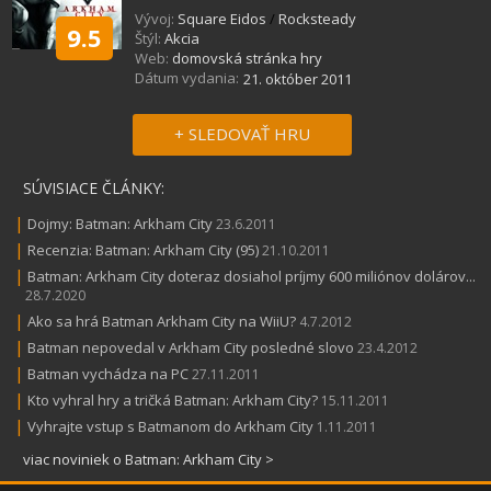
Vývoj:
Square Eidos
/
Rocksteady
9.5
Štýl:
Akcia
Web:
domovská stránka hry
Dátum vydania:
21. október 2011
+ SLEDOVAŤ HRU
SÚVISIACE ČLÁNKY:
|
Dojmy: Batman: Arkham City
23.6.2011
|
Recenzia: Batman: Arkham City (95)
21.10.2011
|
Batman: Arkham City doteraz dosiahol príjmy 600 miliónov dolárov...
28.7.2020
|
Ako sa hrá Batman Arkham City na WiiU?
4.7.2012
|
Batman nepovedal v Arkham City posledné slovo
23.4.2012
|
Batman vychádza na PC
27.11.2011
|
Kto vyhral hry a tričká Batman: Arkham City?
15.11.2011
|
Vyhrajte vstup s Batmanom do Arkham City
1.11.2011
viac noviniek o Batman: Arkham City >