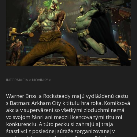
INFORMÁCIA
>
NOVINKY
>
Warner Bros. a Rocksteady majú vydláždenú cestu
s Batman: Arkham City k titulu hra roka. Komiksová
akcia v superväzení so všetkými zloduchmi nemá
vo svojom žánri ani medzi licencovanými titulmi
konkurenciu. A túto pecku si zahrajú aj traja
štastlivci z poslednej súťaže zorganizovanej v