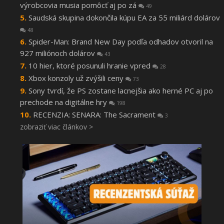
výrobcovia musia pomôcť aj po zá
49
Saudská skupina dokončila kúpu EA za 55 miliárd dolárov
48
Spider-Man: Brand New Day podľa odhadov otvoril na
927 miliónoch dolárov
43
10 hier, ktoré posunuli hranie vpred
28
Xbox konzoly už zvýšili ceny
73
Sony tvrdí, že PS zostane lacnejšia ako herné PC aj po
prechode na digitálne hry
198
RECENZIA: SENARA: The Sacrament
3
zobraziť viac článkov >