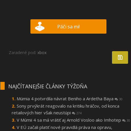
Páči sa mi!
Zaradené pod:
xbox
NAJČÍTANEJŠIE ČLÁNKY TÝŽDŇA
Múmia 4 potvrdila návrat Beniho a Ardetha Baya
30
Sony prvýkrát reagovalo na kritiku hráčov, od konca
retailových hier však neustúpi
274
V Múmii 4 sa má vrátiť aj Arnold Vosloo ako Imhotep
30
V EÚ začali platiť nové pravidlá práva na opravu,