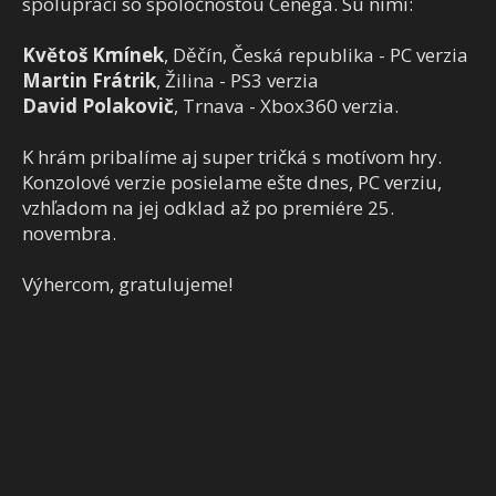
spolupráci so spoločnosťou Cenega. Sú nimi:
Květoš Kmínek
, Děčín, Česká republika - PC verzia
Martin Frátrik
, Žilina - PS3 verzia
David Polakovič
, Trnava - Xbox360 verzia.
K hrám pribalíme aj super tričká s motívom hry.
Konzolové verzie posielame ešte dnes, PC verziu,
vzhľadom na jej odklad až po premiére 25.
novembra.
Výhercom, gratulujeme!