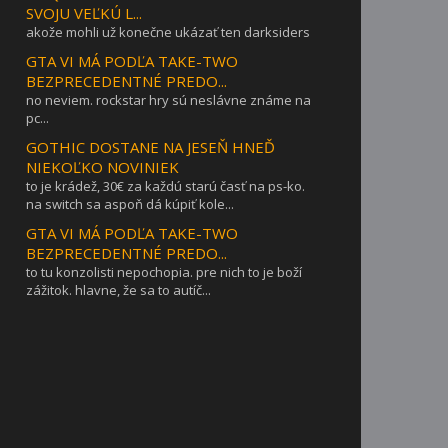
SVOJU VEĽKÚ L...
akože mohli už konečne ukázať ten darksiders
GTA VI MÁ PODĽA TAKE-TWO
BEZPRECEDENTNÉ PREDO...
no neviem. rockstar hry sú neslávne známe na
pc...
GOTHIC DOSTANE NA JESEŇ HNEĎ
NIEKOĽKO NOVINIEK
to je krádež, 30€ za každú starú časť na ps-ko.
na switch sa aspoň dá kúpiť kole...
GTA VI MÁ PODĽA TAKE-TWO
BEZPRECEDENTNÉ PREDO...
to tu konzolisti nepochopia. pre nich to je boží
zážitok. hlavne, že sa to autíč...