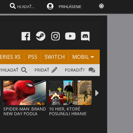
PRIHLÁSENIE
ERIES XS
PS5
SWITCH
MOBIL
VYHĽADAŤ
PRIDAŤ
PORADIŤ?
43
28
SPIDER-MAN: BRAND
10 HIER, KTORÉ
NEW DAY PODĽA
POSUNULI HRANIE
ODHADOV OT
VPRED