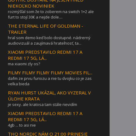
NIEKOĽKO NOVINIEK
rozmýšľal som že to zoberem na switch 1+2 ale
furt to stojí 30€ a nejde dole....
THE ETERNAL LIFE OF GOLDMAN -
TRAILER
hral som demo keď bolo dostupné. nádrerný
audiovizuál a zaujímavá hrateľnosť, ta...
XIAOMI PREDSTAVILO REDMI 17 A
REDMI 17 5G, LÁ...
ma xiaomi zly os?
FILMY FILMY FILMY FILMY MOVIES FIL...
dafm ze prvu furiozu a nie tu dvojku co je zas
velka bieda
RYAN HURST UKÁZAL, AKO VYZERAL V
ÚLOHE KRATA
je sexy. ale kratosa tam stále nevidím
XIAOMI PREDSTAVILO REDMI 17 A
REDMI 17 5G, LÁ...
4gb ... to asi nie
THQ NORDIC NÁM O 21:00 PRINESIE