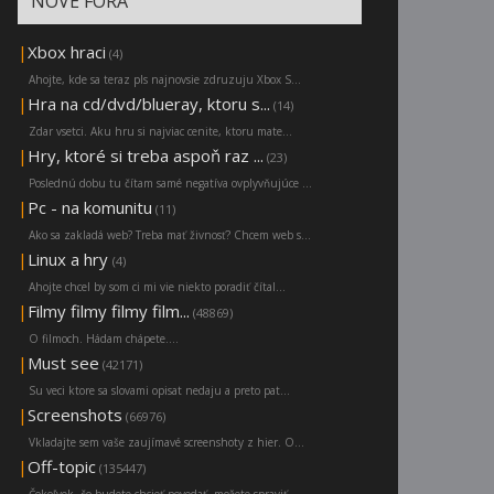
NOVÉ FÓRA
|
Xbox hraci
(4)
Ahojte, kde sa teraz pls najnovsie zdruzuju Xbox S...
|
Hra na cd/dvd/blueray, ktoru s...
(14)
Zdar vsetci. Aku hru si najviac cenite, ktoru mate...
|
Hry, ktoré si treba aspoň raz ...
(23)
Poslednú dobu tu čítam samé negatíva ovplyvňujúce ...
|
Pc - na komunitu
(11)
Ako sa zakladá web? Treba mať živnosť? Chcem web s...
|
Linux a hry
(4)
Ahojte chcel by som ci mi vie niekto poradiť čítal...
|
Filmy filmy filmy film...
(48869)
O filmoch. Hádam chápete....
|
Must see
(42171)
Su veci ktore sa slovami opisat nedaju a preto pat...
|
Screenshots
(66976)
Vkladajte sem vaše zaujímavé screenshoty z hier. O...
|
Off-topic
(135447)
Čokoľvek, čo budete chcieť povedať, možete spraviť...