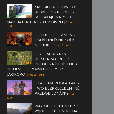
XIAOMI PREDSTAVILO
REDMI 17 A REDMI 17
5G, LÁKAJÚ NA 7500
3
MAH BATÉRIU A 120 HZ DISPLEJ
[pred 1
hod.]
GOTHIC DOSTANE NA
JESEŇ HNEĎ NIEKOĽKO
NOVINIEK
4
[pred 2 hod.]
DINOSAURIA RTS
REPTERRA OPUSTÍ
PREDBEŽNÝ PRÍSTUP A
1
PRINESIE OBROVSKÉ BITKY UŽ
ČOSKORO
[pred 2 hod.]
GTA VI MÁ PODĽA TAKE-
TWO BEZPRECEDENTNÉ
PREDOBJEDNÁVKY
40
[7.8
2026]
WAY OF THE HUNTER 2
VYJDE V SEPTEMBRI NA