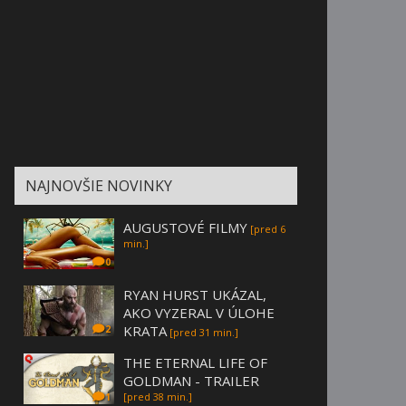
NAJNOVŠIE NOVINKY
AUGUSTOVÉ FILMY
[pred 6
min.]
0
RYAN HURST UKÁZAL,
AKO VYZERAL V ÚLOHE
KRATA
2
[pred 31 min.]
THE ETERNAL LIFE OF
GOLDMAN - TRAILER
[pred 38 min.]
1