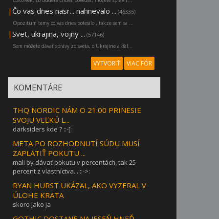
|
Čo vas dnes nasr... nahnevalo ...
(46335)
Opozitum temy co vas dnes potesilo , takze sem sa ...
|
Svet, ukrajina, vojny ...
(57146)
Sem môžete dávať správy zo sveta, o Ukrajine a ďal...
VYTVORIŤ
VIAC FÓR
KOMENTÁRE
THQ NORDIC NÁM O 21:00 PRINESIE
SVOJU VEĽKÚ L...
darksiders kde ? ::-[:
META PO ROZHODNUTÍ SÚDU MUSÍ
ZAPLATIŤ POKUTU ...
mali by dávať pokutu v percentách, tak 25
percent z vlastníctva... ::->:
RYAN HURST UKÁZAL, AKO VYZERAL V
ÚLOHE KRATA
skoro jako ja
GOTHIC DOSTANE NA JESEŇ HNEĎ