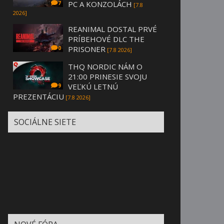
PC A KONZOLÁCH
7
[7.8
2026]
REANIMAL DOSTAL PRVÉ
PRÍBEHOVÉ DLC THE
PRISONER
0
[7.8 2026]
THQ NORDIC NÁM O
21:00 PRINESIE SVOJU
VEĽKÚ LETNÚ
9
PREZENTÁCIU
[7.8 2026]
SOCIÁLNE SIETE