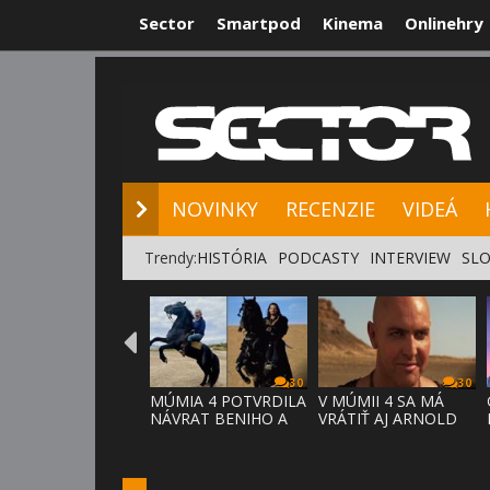
Sector
Smartpod
Kinema
Onlinehry
NOVINKY
RE
NOVINKY
RECENZIE
VIDEÁ
Trendy:
HISTÓRIA
PODCASTY
INTERVIEW
SLO
30
30
MÚMIA 4 POTVRDILA
V MÚMII 4 SA MÁ
NÁVRAT BENIHO A
VRÁTIŤ AJ ARNOLD
ARDETHA
VOSLOO AK