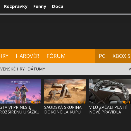
Rozprávky
Funny
Docu
CENZIE
VIDEÁ
HARDVÉR
FÓRUM
HRY
HARDVÉR
FÓRUM
PC
XBOX S
VENSKÉ HRY
DÁTUMY
107
48
49
GTA VI PRINESIE
SAUDSKÁ SKUPINA
V EÚ ZAČALI PLATIŤ
ROZŠÍRENÚ UKÁŽKU
DOKONČILA KÚPU
NOVÉ PRAVIDLÁ
NA NETFLI
EA ZA 55 MI
PRÁVA NA