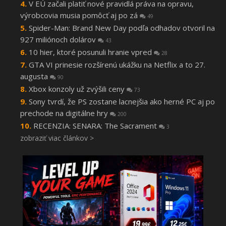
V EÚ začali platiť nové pravidlá práva na opravu,
výrobcovia musia pomôcť aj po zá
49
Spider-Man: Brand New Day podľa odhadov otvoril na
927 miliónoch dolárov
43
10 hier, ktoré posunuli hranie vpred
28
GTA VI prinesie rozšírenú ukážku na Netflix a to 27.
augusta
90
Xbox konzoly už zvýšili ceny
73
Sony tvrdí, že PS zostane lacnejšia ako herné PC aj po
prechode na digitálne hry
200
RECENZIA: SENARA: The Sacrament
3
zobraziť viac článkov >