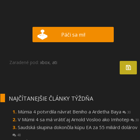
Páči sa mi!
Zaradené pod:
xbox
,
ati
NAJČÍTANEJŠIE ČLÁNKY TÝŽDŇA
Múmia 4 potvrdila návrat Beniho a Ardetha Baya
30
V Múmii 4 sa má vrátiť aj Arnold Vosloo ako Imhotep
30
Saudská skupina dokončila kúpu EA za 55 miliárd dolárov
48