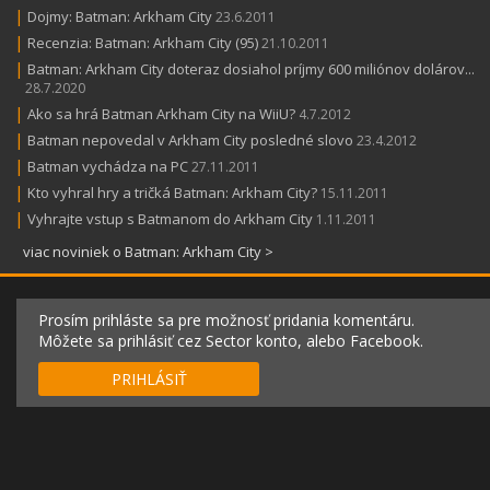
|
Dojmy: Batman: Arkham City
23.6.2011
|
Recenzia: Batman: Arkham City (95)
21.10.2011
|
Batman: Arkham City doteraz dosiahol príjmy 600 miliónov dolárov...
28.7.2020
|
Ako sa hrá Batman Arkham City na WiiU?
4.7.2012
|
Batman nepovedal v Arkham City posledné slovo
23.4.2012
|
Batman vychádza na PC
27.11.2011
|
Kto vyhral hry a tričká Batman: Arkham City?
15.11.2011
|
Vyhrajte vstup s Batmanom do Arkham City
1.11.2011
viac noviniek o Batman: Arkham City >
Prosím prihláste sa pre možnosť pridania komentáru.
Môžete sa prihlásiť cez Sector konto, alebo Facebook.
PRIHLÁSIŤ