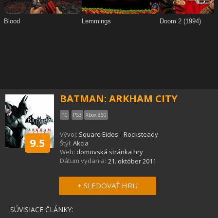
BATMAN: ARKHAM CITY
PC
PS3
Xbox 360
Vývoj:
Square Eidos
/
Rocksteady
9.5
Štýl:
Akcia
Web:
domovská stránka hry
Dátum vydania:
21. október 2011
+ SLEDOVAŤ HRU
SÚVISIACE ČLÁNKY: