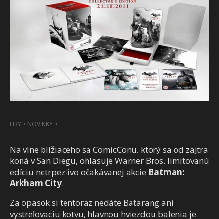
HRY
>
NOVINKY
>
Na vlne blížiaceho sa ComicConu, ktorý sa od zajtra
koná v San Diegu, ohlasuje Warner Bros. limitovanú
edíciu netrpezlivo očakávanej akcie
Batman:
Arkham City
.
Za opasok si tentoraz nedáte Batarang ani
vystreľovaciu kotvu, hlavnou hviezdou balenia je