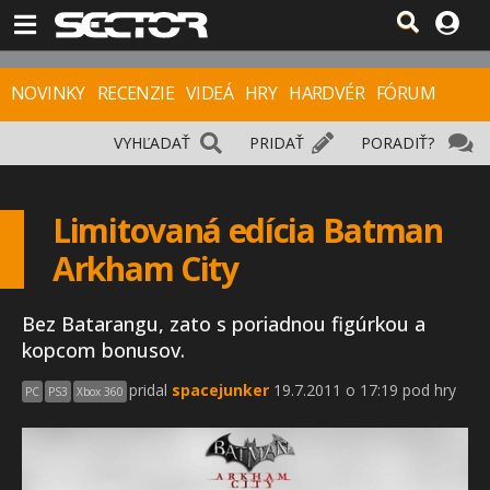
NOVINKY
RECENZIE
VIDEÁ
HRY
HARDVÉR
FÓRUM
VYHĽADAŤ
PRIDAŤ
PORADIŤ?
Limitovaná edícia Batman
Arkham City
Bez Batarangu, zato s poriadnou figúrkou a
kopcom bonusov.
pridal
spacejunker
19.7.2011 o 17:19 pod hry
PC
PS3
Xbox 360