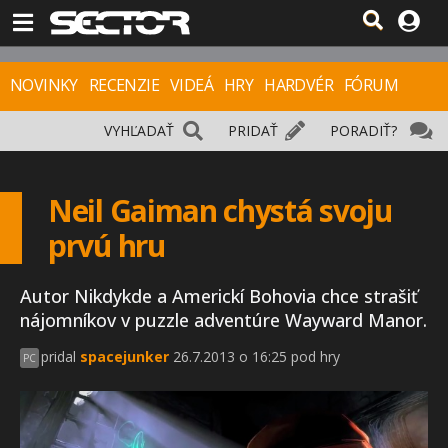
NOVINKY
RECENZIE
VIDEÁ
HRY
HARDVÉR
FÓRUM
VYHĽADAŤ
PRIDAŤ
PORADIŤ?
Neil Gaiman chystá svoju
prvú hru
Autor Nikdykde a Americkí Bohovia chce strašiť
nájomníkov v puzzle adventúre Wayward Manor.
pridal
spacejunker
26.7.2013 o 16:25 pod hry
PC