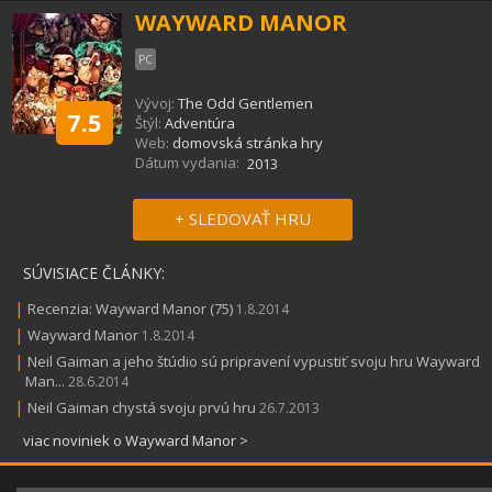
WAYWARD MANOR
PC
Vývoj:
The Odd Gentlemen
7.5
Štýl:
Adventúra
Web:
domovská stránka hry
Dátum vydania:
2013
+ SLEDOVAŤ HRU
SÚVISIACE ČLÁNKY:
|
Recenzia: Wayward Manor (75)
1.8.2014
|
Wayward Manor
1.8.2014
|
Neil Gaiman a jeho štúdio sú pripravení vypustiť svoju hru Wayward
Man...
28.6.2014
|
Neil Gaiman chystá svoju prvú hru
26.7.2013
viac noviniek o Wayward Manor >