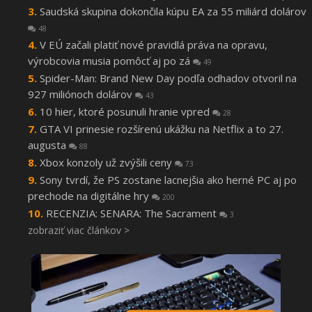
Saudská skupina dokončila kúpu EA za 55 miliárd dolárov
48
V EÚ začali platiť nové pravidlá práva na opravu,
výrobcovia musia pomôcť aj po zá
49
Spider-Man: Brand New Day podľa odhadov otvoril na
927 miliónoch dolárov
43
10 hier, ktoré posunuli hranie vpred
28
GTA VI prinesie rozšírenú ukážku na Netflix a to 27.
augusta
88
Xbox konzoly už zvýšili ceny
73
Sony tvrdí, že PS zostane lacnejšia ako herné PC aj po
prechode na digitálne hry
200
RECENZIA: SENARA: The Sacrament
3
zobraziť viac článkov >