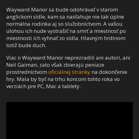
Wayward Manor sa bude odohrávať v starom
anglickom sídle, kam sa nasťahuje nie tak úplne
normálna rodinka aj so služobníctvom. A vašou
úlohou ich nude vystrašiť na smrť a miestnosť po
miestnosti ich vyhnať zo sídla. Hlavným hrdinom
totiž bude duch.
Viac o Wayward Manor neprezradili ani autori, ani
Neil Gaiman, zato však zbierajú peniaze
prostredníctvom
oficiálnej stránky
na dokončenie
hry. Mala by byť na trhu koncom tohto roka vo
verziách pre PC, Mac a tablety.