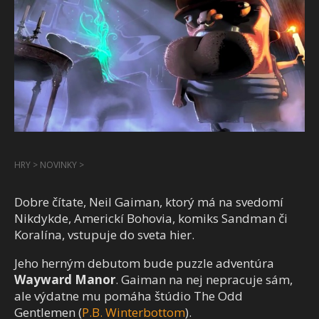
HRY
>
NOVINKY
>
Dobre čítate, Neil Gaiman, ktorý má na svedomí
Nikdykde, Americkí Bohovia, komiks Sandman či
Koralína, vstupuje do sveta hier.
Jeho herným debutom bude puzzle adventúra
Wayward Manor
. Gaiman na nej nepracuje sám,
ale výdatne mu pomáha štúdio The Odd
Gentlemen (
P.B. Winterbottom
).