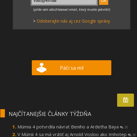
>
Odoberajte nás aj cez Google správy
Páči sa mi!
NAJČÍTANEJŠIE ČLÁNKY TÝŽDŇA
Múmia 4 potvrdila návrat Beniho a Ardetha Baya
30
V Múmii 4 sa má vrátiť aj Arnold Vosloo ako Imhotep
30