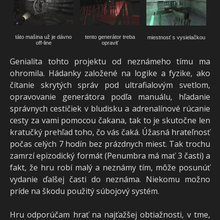
táto mašina už je dávno
tento generátor treba
miestnosť s vysielačkou
off-line
opraviť
Genialita tohto projektu od neznámeho tímu ma
ohromila. Hádanky založené na logike a fyzike, ako
čítanie skrytých správ pod ultrafialovým svetlom,
opravovanie generátora podľa manuálu, hľadanie
správnych cestičiek v bludisku a adrenalínové rúcanie
cesty za vami pomocou čakana, tak to je skutočne len
kratučký prehľad toho, čo vás čaká. Úžasná hrateľnosť
počas celých 7 hodín bez prázdnych miest. Tak trochu
zamrzí epizodický formát (Penumbra má mať 3 časti) a
fakt, že hru robí malý a neznámy tím, môže posunúť
vydanie ďalšej časti do neznáma. Niekomu možno
príde na škodu použitý súbojový systém.
Hru odporúčam hrať na najťažšej obtiažnosti, v tme,