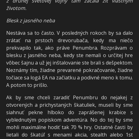
z druhej svetovej vojny tam začala žiť vlastným
životom.
Blesk z jasného neba
Nestáva sa to často. V posledných rokoch by sa dalo
zrátať na prstoch drevorubača, kedy ma niečo
prekvapilo tak, ako práve Penumbra. Rozprávam o
blesku z jasného neba, kedy ste nemali o určitej hre
vôbec šajnu a už jej inštalovanie ste brali s dešpektom.
Neznámy tím, žiadne prevarené pokračovanie, žiadne
točiace sa logá EA na začiatku a podivné meno k tomu.
A potom to prišlo.
Ak by sme chceli zaradiť Penumbru do nejakej z
otvorených a prichystaných škatuliek, museli by sme
siahnuť pekne hlboko do zaprášenej krabice s
vyblednutým popiskom adventúra. No do tej by sme
mohli maximálne hodiť tak 70 % hry. Ostatné časti by
lietali do škatúľ s menami akcia, stealth alebo 1st