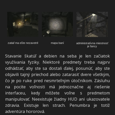
zatiaľ ma ešte nezavetril
mapa baní
administratívna miestnosť
je fancy
Stavanie škatúľ a debien na seba je len začiatok
využívania fyziky. Niektoré predmety treba najprv
odhádzať, aby ste sa dostali ďalej, posunúť, aby ste
objavili tajný priechod alebo zatarasiť dvere všetkým,
čo je po ruke pred nesmrteľným útočníkom. Zásluhu
na pocite voľnosti má jednoznačne aj riešenie
interfaceu, kedy môžete voľne s predmetom
manipulovať. Neexistuje žiadny HUD ani ukazovatele
zdravia. Existuje len strach. Penumbra je totiž
adventúra hororová.