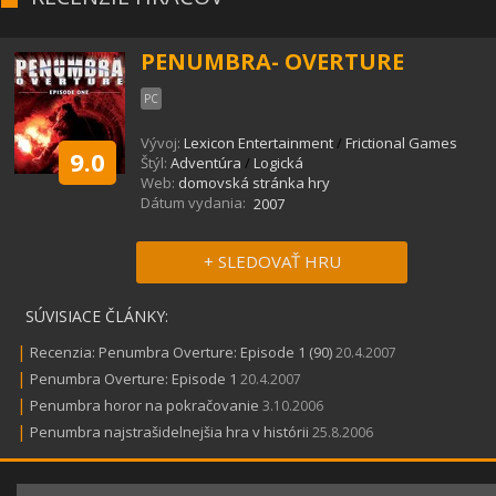
PENUMBRA- OVERTURE
PC
Vývoj:
Lexicon Entertainment
/
Frictional Games
9.0
Štýl:
Adventúra
/
Logická
Web:
domovská stránka hry
Dátum vydania:
2007
+ SLEDOVAŤ HRU
SÚVISIACE ČLÁNKY:
|
Recenzia: Penumbra Overture: Episode 1 (90)
20.4.2007
|
Penumbra Overture: Episode 1
20.4.2007
|
Penumbra horor na pokračovanie
3.10.2006
|
Penumbra najstrašidelnejšia hra v histórii
25.8.2006