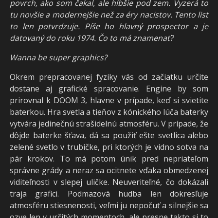
povrch, ako som čakal, ale hlbšie pod zem. Vyzerá to
tu novšie a modernejšie než za éry nacistov. Tento list
to len potvrdzuje. Píše ho hlavný prospector a je
datovaný do roku 1974. Čo to má znamenať?
Wanna be super graphics?
Okrem prepracovanej fyziky vás od začiatku určite
dostane aj grafické spracovanie. Engine by som
prirovnal k DOOM 3, hlavne v prípade, keď si svietite
baterkou. Hra svetla a tieňov z kónického lúča baterky
vytvára jedinečnú strašidelnú atmosféru. V prípade, že
dôjde baterke šťava, dá sa použiť ešte svetlica alebo
zelené svetlo v trubičke, pri ktorých je vidno sotva na
pár krokov. To má potom únik pred nepriateľom
správne grády a neraz sa ocitnete vďaka obmedzenej
viditeľnosti v slepej uličke. Neuveriteľné, čo dokázali
traja grafici. Podmazová hudba len dokresľuje
atmosféru stiesnenosti, veľmi ju nepočuť a silnejšie sa
ozve len v určitých momentoch, ale presne takto si to