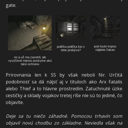
gate.
pod touto kopou
polička polička kto v
nájdete čakan
tebe prebýva?
no a už ma zavetril, ale
vyvýšené miesto poskytne akú
takú ochranu
Prirovnania len k SS by však neboli fér. Určitá
podobnosť sa dá nájsť aj v tituloch ako Arx Fatalis
alebo Thief a to hlavne prostredím. Zatuchnuté úzke
cestičky a sklady vojakov tretej ríše nie sú to jediné, čo
objavíte.
Deje sa tu niečo záhadné. Pomocou trhavín som
objavil novú chodbu zo základne. Neviedla však na