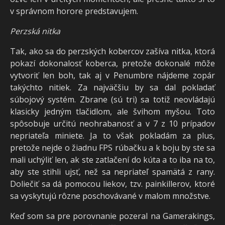
v správnom horore predstavujem.
Perzská nitka
Tak, ako sa do perzských kobercov zašíva nitka, ktorá
pokazí dokonalosť koberca, pretože dokonalé môže
vytvoriť len boh, tak aj v Penumbre nájdeme zopár
takýchto nitiek. Za najväčšiu by sa dal pokladať
súbojový systém. Zbrane (sú tri) sa totiž neovládajú
klasicky jedným tlačidlom, ale švihom myšou. Toto
spôsobuje určitú neohrabanosť a v 7 z 10 prípadov
nepriateľa miniete. Ja to však pokladám za plus,
pretože nejde o žiadnu FPS rúbačku a k boju by ste sa
mali uchýliť len, ak ste zatlačení do kúta a to iba na to,
aby ste stihli ujsť, než sa nepriateľ spamätá z rany.
Doliečiť sa dá pomocou liekov, tzv. painkillerov, ktoré
sa vyskytujú rôzne poschovávané v malom množstve.
Keď som sa pre porovnanie pozeral na Gamerakings,