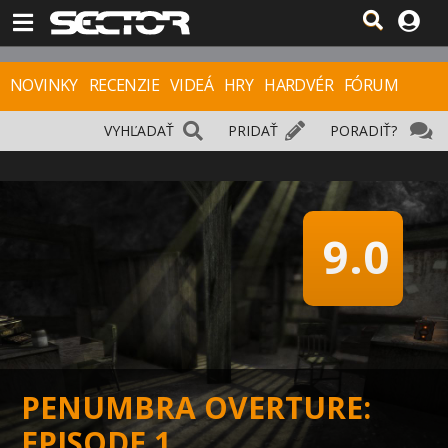
NOVINKY
RECENZIE
VIDEÁ
HRY
HARDVÉR
FÓRUM
VYHĽADAŤ
PRIDAŤ
PORADIŤ?
9.0
PENUMBRA OVERTURE:
EPISODE 1