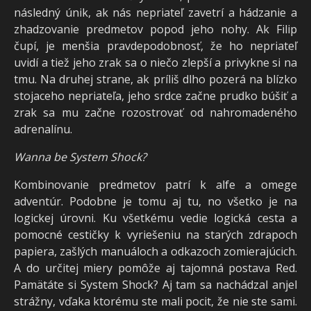
následný únik, ak nás nepriateľ zavetrí a hádzanie a
zhadzovanie predmetov popod jeho nohy. Ak Filip
čupí, je menšia pravdepodobnosť, že ho nepriateľ
uvidí a tiež jeho zrak sa o niečo zlepší a privykne si na
tmu. Na druhej strane, ak príliš dlho pozerá na blízko
stojaceho nepriateľa, jeho srdce začne prudko búšiť a
zrak sa mu začne rozostrovať od nahromadeného
adrenalínu.
Wanna be System Shock?
Kombinovanie predmetov patrí k alfe a omege
adventúr. Podobne je tomu aj tu, no všetko je na
logickej úrovni. Ku všetkému vedie logická cesta a
pomocné cestičky k vyriešeniu na starých zdrapoch
papiera, zašlých manuáloch a odkazoch zomierajúcich.
A do určitej miery pomôže aj tajomná postava Red.
Pamätáte si System Shock? Aj tam sa nachádzal anjel
strážny, vďaka ktorému ste mali pocit, že nie ste sami.