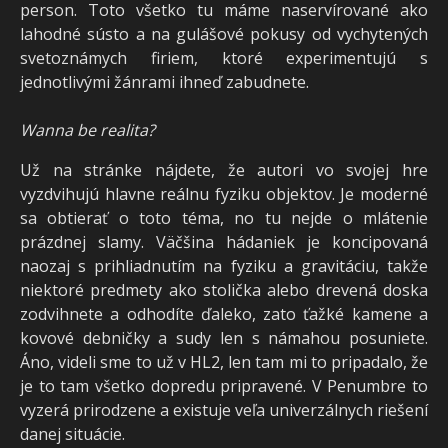
person. Toto všetko tu máme naservírované ako
lahodné sústo a na gulášové pokusy od vychytených
svetoznámych firiem, ktoré experimentujú s
jednotlivými žánrami ihneď zabudnete.
Wanna be realita?
Už na stránke nájdete, že autori vo svojej hre
vyzdvihujú hlavne reálnu fyziku objektov. Je moderné
sa obtierať o toto téma, no tu nejde o mlátenie
prázdnej slamy. Väčšina hádaniek je koncipovaná
naozaj s prihliadnutím na fyziku a gravitáciu, takže
niektoré predmety ako stolička alebo drevená doska
zodvihnete a odhodíte ďaleko, zato ťažké kamene a
kovové debničky a sudy len s námahou posuniete.
Áno, videli sme to už v HL2, len tam mi to pripadalo, že
je to tam všetko dopredu pripravené. V Penumbre to
vyzerá prirodzene a existuje veľa univerzálnych riešení
danej situácie.