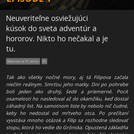
Neuveriteľne osviežujúci
kúsok do sveta adventúr a
hororov. Nikto ho nečakal a je
tu.
Recenzia na PC verziu
PC
Tak ako všetky nočné mory, aj tá Filipova začala
niečím reálnym. Smrťou jeho matky. Dni po pohrebe
boli jeden ako druhý, šedé a priemerné. Pocit
osamelosti ho nasledoval až do okamžiku, keď dostal
záhadný list. Na samotnom liste by nebolo nič čudné,
keby ho nedostal od mŕtveho otca. Po prečítaní
vyvstáva mnoho otázok a Filip sa rozhodne sledovať
stopu, ktorá ho vedie do Grónska. Opustená základňa