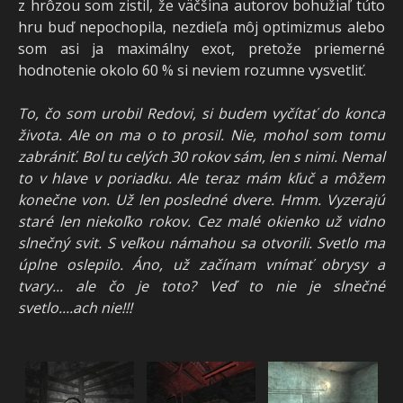
z hrôzou som zistil, že väčšina autorov bohužiaľ túto
hru buď nepochopila, nezdieľa môj optimizmus alebo
som asi ja maximálny exot, pretože priemerné
hodnotenie okolo 60 % si neviem rozumne vysvetliť.
To, čo som urobil Redovi, si budem vyčítať do konca
života. Ale on ma o to prosil. Nie, mohol som tomu
zabrániť. Bol tu celých 30 rokov sám, len s nimi. Nemal
to v hlave v poriadku. Ale teraz mám kľuč a môžem
konečne von. Už len posledné dvere. Hmm. Vyzerajú
staré len niekoľko rokov. Cez malé okienko už vidno
slnečný svit. S veľkou námahou sa otvorili. Svetlo ma
úplne oslepilo. Áno, už začínam vnímať obrysy a
tvary... ale čo je toto? Veď to nie je slnečné
svetlo....ach nie!!!