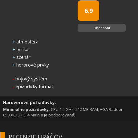
6.9
Ohodnotiť
+
atmosféra
+
fyzika
+
scenár
+
hororové prvky
-
bojový systém
-
epizodický formát
Hardverové požiadavky:
Minimálne požiadavky:
CPU 1,5 GHz, 512 MB RAM, VGA Radeon
8500/GF3 (GF4 MX nie je podporovaná)
RECENZIE HRÁČOV