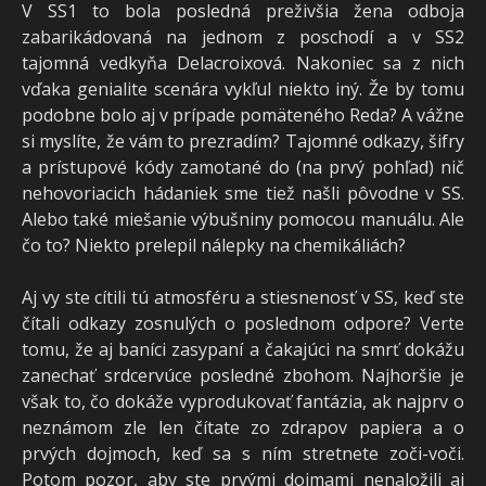
V SS1 to bola posledná preživšia žena odboja
zabarikádovaná na jednom z poschodí a v SS2
tajomná vedkyňa Delacroixová. Nakoniec sa z nich
vďaka genialite scenára vykľul niekto iný. Že by tomu
podobne bolo aj v prípade pomäteného Reda? A vážne
si myslíte, že vám to prezradím? Tajomné odkazy, šifry
a prístupové kódy zamotané do (na prvý pohľad) nič
nehovoriacich hádaniek sme tiež našli pôvodne v SS.
Alebo také miešanie výbušniny pomocou manuálu. Ale
čo to? Niekto prelepil nálepky na chemikáliách?
Aj vy ste cítili tú atmosféru a stiesnenosť v SS, keď ste
čítali odkazy zosnulých o poslednom odpore? Verte
tomu, že aj baníci zasypaní a čakajúci na smrť dokážu
zanechať srdcervúce posledné zbohom. Najhoršie je
však to, čo dokáže vyprodukovať fantázia, ak najprv o
neznámom zle len čítate zo zdrapov papiera a o
prvých dojmoch, keď sa s ním stretnete zoči-voči.
Potom pozor, aby ste prvými dojmami nenaložili aj