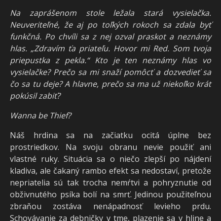
Na zaprášenom stole ležala stará vysielačka.
Neuveriteľné, že aj po toľkých rokoch sa zdala byť
funkčná. Po chvíli sa z nej ozval praskot a neznámy
hlas. „Zdravím ťa priateľu. Hovor mi Red. Som tvoja
priepustka z pekla.“ Kto je ten neznámy hlas vo
vysielačke? Prečo sa mi snaží pomôcť a dozvedieť sa
čo sa tu deje? A hlavne, prečo sa ma už niekoľko krát
pokúsil zabiť?
Wanna be Thief?
Náš hrdina sa na začiatku ocitá úplne bez
prostriedkov. Na svoju obranu nevie použiť ani
vlastné ruky. Situácia sa o niečo zlepší po nájdení
kladiva, ale čakaný rambo efekt sa nedostaví, pretože
nepriatelia sú tak trocha nemŕtvi a pohryznutie od
obživnutého psíka bolí na smrť. Jedinou použiteľnou
zbraňou zostáva nenápadnosť levieho prdu.
Schovávanie za debničky v tme, plazenie sa v hline a