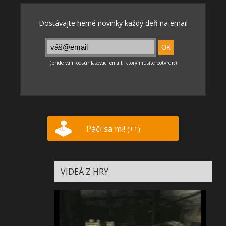
Páči sa mi!
(+1)
VIDEÁ Z HRY