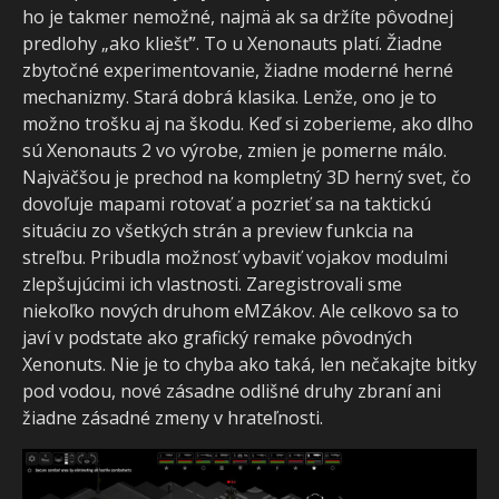
ho je takmer nemožné, najmä ak sa držíte pôvodnej
predlohy „ako kliešť”. To u Xenonauts platí. Žiadne
zbytočné experimentovanie, žiadne moderné herné
mechanizmy. Stará dobrá klasika. Lenže, ono je to
možno trošku aj na škodu. Keď si zoberieme, ako dlho
sú Xenonauts 2 vo výrobe, zmien je pomerne málo.
Najväčšou je prechod na kompletný 3D herný svet, čo
dovoľuje mapami rotovať a pozrieť sa na taktickú
situáciu zo všetkých strán a preview funkcia na
streľbu. Pribudla možnosť vybaviť vojakov modulmi
zlepšujúcimi ich vlastnosti. Zaregistrovali sme
niekoľko nových druhom eMZákov. Ale celkovo sa to
javí v podstate ako grafický remake pôvodných
Xenonuts. Nie je to chyba ako taká, len nečakajte bitky
pod vodou, nové zásadne odlišné druhy zbraní ani
žiadne zásadné zmeny v hrateľnosti.