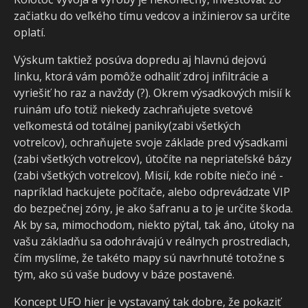
začiatku do veľkého tímu vedcov a inžinierov sa určite
oplatí.
Výskum taktiež posúva dopredu aj hlavnú dejovú
linku, ktorá vám pomôže odhaliť zdroj infiltrácie a
vyriešiť ho raz a navždy (?). Okrem výsadkových misií k
ruinám ufo totiž niekedy zachraňujete svetové
veľkomestá od totálnej paniky(zabi všetkých
votrelcov), ochraňujete svoje základe pred výsadkami
(zabi všetkých votrelcov), útočíte na nepriateľské bázy
(zabi všetkých votrelcov). Misií, kde robíte niečo iné -
napríklad hackujete počítače, alebo odprevádzate VIP
do bezpečnej zóny, je ako šafranu a to je určite škoda.
Ak by sa, mimochodom, niekto pýtal, tak áno, útoky na
vašu základňu sa odohrávajú v reálnych prostrediach,
čím myslíme, že takéto mapy sú navrhnuté totožne s
tým, ako sú vaše budovy v báze postavené.
Koncept UFO hier je vystavaný tak dobre, že pokaziť