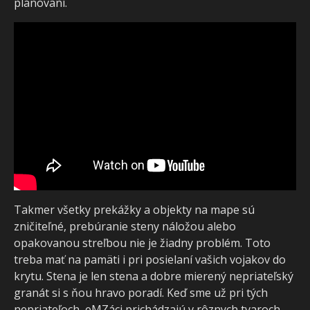
plánovaní.
Takmer všetky prekážky a objekty na mape sú
zničiteľné, prebúranie steny náložou alebo
opakovanou streľbou nie je žiadny problém. Toto
treba mať na pamäti i pri posielaní vašich vojakov do
krytu. Stena je len stena a dobre mierený nepriateľský
granát si s ňou hravo poradí. Keď sme už pri tých
nepriateľoch, eMZáci prichádzajú v rôznych tvaroch,