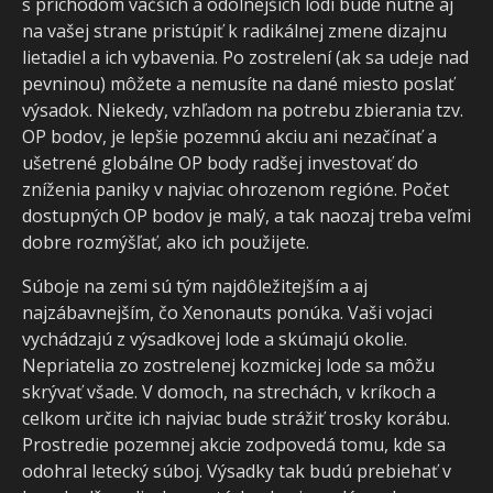
s príchodom väčších a odolnejších lodí bude nutné aj
na vašej strane pristúpiť k radikálnej zmene dizajnu
lietadiel a ich vybavenia. Po zostrelení (ak sa udeje nad
pevninou) môžete a nemusíte na dané miesto poslať
výsadok. Niekedy, vzhľadom na potrebu zbierania tzv.
OP bodov, je lepšie pozemnú akciu ani nezačínať a
ušetrené globálne OP body radšej investovať do
zníženia paniky v najviac ohrozenom regióne. Počet
dostupných OP bodov je malý, a tak naozaj treba veľmi
dobre rozmýšľať, ako ich použijete.
Súboje na zemi sú tým najdôležitejším a aj
najzábavnejším, čo Xenonauts ponúka. Vaši vojaci
vychádzajú z výsadkovej lode a skúmajú okolie.
Nepriatelia zo zostrelenej kozmickej lode sa môžu
skrývať všade. V domoch, na strechách, v kríkoch a
celkom určite ich najviac bude strážiť trosky korábu.
Prostredie pozemnej akcie zodpovedá tomu, kde sa
odohral letecký súboj. Výsadky tak budú prebiehať v