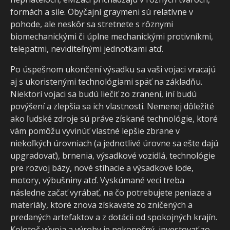
formách a sile. Obyčajní graymeni sú relatívne v
pohode, ale neskôr sa stretnete s rôznymi
biomechanickými či úplne mechanickými protivníkmi,
telepatmi, neviditeľnými jednotkami atď.
Po úspešnom ukončení výsadku sa vaši vojaci vracajú
aj s ukoristenými technológiami späť na základňu.
Niektorí vojaci sa budú liečiť zo zranení, iní budú
povýšení a zlepšia sa ich vlastnosti. Nemenej dôležité
ako ľudské zdroje sú práve získané technológie, ktoré
vám pomôžu vyvinúť vlastné lepšie zbrane v
niekoľkých úrovniach (a jednotlivé úrovne sa ešte dajú
upgradovať), brnenia, výsadkové vozidlá, technológie
pre rozvoj bázy, nové stíhacie a výsadkové lode,
motory, výbušniny atď. Vyskúmané veci treba
následne začať vyrábať, na čo potrebujete peniaze a
materiály, ktoré znova získavate zo zničených a
predaných artefaktov a z dotácii od spokojných krajín.
Kolotoč vývoja a výroby je nekonečný, investovať zo