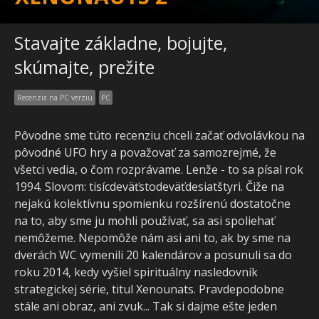
Stavajte základne, bojujte,
skúmajte, prežite
Recenzia na PC verziu
PC
Pôvodne sme túto recenziu chceli začať odvolávkou na
pôvodné UFO hry a považovať za samozrejmé, že
všetci vedia, o čom rozprávame. Lenže - to sa písal rok
1994. Slovom: tisícdeväťstodeväťdesiatštyri. Čiže na
nejakú kolektívnu spomienku rozšírenú dostatočne
na to, aby sme ju mohli používať, sa asi spoliehať
nemôžeme. Nepomôže nám asi ani to, ak by sme na
dverách WC vymenili 20 kalendárov a posunuli sa do
roku 2014, kedy vyšiel spirituálny nasledovník
strategickej série, titul Xenounats. Pravdepodobne
stále ani obraz, ani zvuk... Tak si dajme ešte jeden