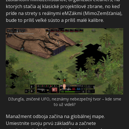
ktorých stačia aj klasické projektilové zbrane, no keď
príde na strety s reálnymi eMZákmi (MimoZemšťania),
bude to príliš veľké sústo a príliš malé kalibre.
Džungľa, zničené UFO, neznámy nebezpečný tvor – kde sme
to už videli?
Manažment odboja začína na globálnej mape.
Umiestnite svoju prvú základňu a začnete