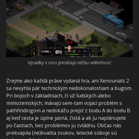
Výsadky v noci prinášajú nižšiu viditeľnosť.
Zrejme ako každá práve vydaná hra, ani Xenounats 2
sa nevyhla pár technickým nedokonalostiam a bugom.
Pri bojoch v základniach, či už ľudských alebo
mimozemských, mávajú sem-tam vojaci problém s
pathfindingom a nedokážu prejsť z bodu A do bodu B
aj keď cesta je úplne jasná, čistá a ak ju naplánujete
po častiach, bez problémov ju zvládnu. Občas nás
prekvapila (ne)kvalita zvukov, letecké súboje sú