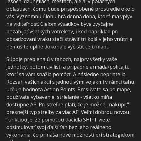
lesoch, džungliach, mestách, ale aj v polárnych
oblastiach, čomu bude prispôsobené prostredie okolo
vás. Významnú úlohu hrá denná doba, ktorá ma vplyv
na viditeľnosť. Cieľom výsadkov býva zvyčajne
pozabíjať všetkých votrelcov, i keď napríklad pri
obsadzovaní vraku stačí stráviť tri kolá v jeho vnútri a
nemusíte úplne dokonale vyčistiť celú mapu.
Súboje prebiehajú v ťahoch, najprv všetky vaše
jednotky, potom civilisti a prípadne armáda/policajti,
ktorí sa vám snažia pomôcť. A následne nepriatelia.
Rozsah vašich akcií s jednotlivými vojakmi v rámci ťahu
určuje hodnota Action Points. Presúvate sa po mape,
používate vybavenie, strieľanie - všetko míňa
dostupné AP. Pri streľbe platí, že je možné „nakúpiť"
presnejší typ streľby za viac AP. Veľmi dobrou novou
funkciou je, že pomocou tlačidla SHIFT viete
odsimulovať svoj ďalší ťah bez jeho reálneho
vykonania, čo prináša nové možnosti pri strategickom