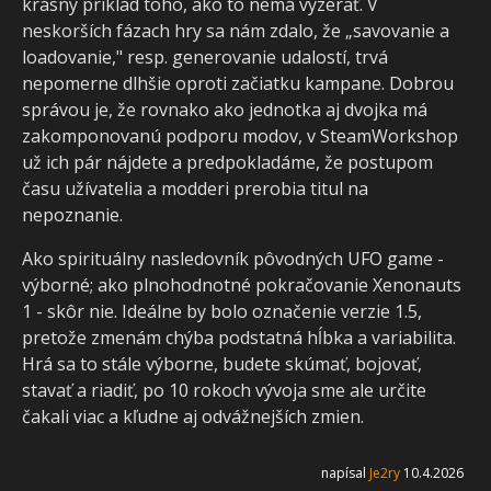
krásny príklad toho, ako to nemá vyzerať. V
neskorších fázach hry sa nám zdalo, že „savovanie a
loadovanie," resp. generovanie udalostí, trvá
nepomerne dlhšie oproti začiatku kampane. Dobrou
správou je, že rovnako ako jednotka aj dvojka má
zakomponovanú podporu modov, v SteamWorkshop
už ich pár nájdete a predpokladáme, že postupom
času užívatelia a modderi prerobia titul na
nepoznanie.
Ako spirituálny nasledovník pôvodných UFO game -
výborné; ako plnohodnotné pokračovanie Xenonauts
1 - skôr nie. Ideálne by bolo označenie verzie 1.5,
pretože zmenám chýba podstatná hĺbka a variabilita.
Hrá sa to stále výborne, budete skúmať, bojovať,
stavať a riadiť, po 10 rokoch vývoja sme ale určite
čakali viac a kľudne aj odvážnejších zmien.
napísal
Je2ry
10.4.2026