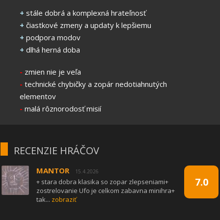
+
stále dobrá a komplexná hrateľnosť
+
čiastkové zmeny a updaty k lepšiemu
+
podpora modov
+
dlhá herná doba
-
zmien nie je veľa
-
technické chybičky a zopár nedotiahnutých
elementov
-
malá rôznorodosť misií
RECENZIE HRÁČOV
MANTOR
15.4.2026
7.0
+ stara dobra klasika so zopar zlepseniami+
zostrelovanie Ufo je celkom zabavna minihra+
tak...
zobraziť