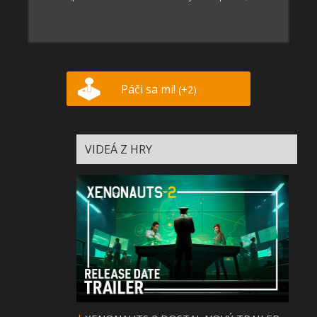
Páči sa mi!
(+2)
VIDEÁ Z HRY