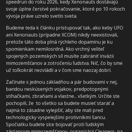
speedrun do roku 2026, kedy Xenonauts dostávajú
svoje úplne čerstvé pokračovanie, ktoré po 10 rokoch
vývoja práve uzrelo svetlo sveta.
Budeme teda k článku pristupovať tak, ako keby UFO
ani Xenonauts (prípadne XCOM) nikdy neexistovali,
pretože táto doba plná rýchleho dopamínu je ku
spomienkam nemilosrdná. Ako vrchný veliteľ
spojených pozemských síl musíte zabrániť invázii
mimozemšťanov a zotročeniu ľudstva. Nič, čo by sme
už toľkokrát nezvládli a v čom sme naozaj dobrí.
Začínate s jednou základňou a pár budovami v nej,
bandou neskúsených vojakov, predpotopnými
stíhačkami, zbraňami a vlastne... všetkým. Určite ste
pochopili, že to všetko sa budete musieť starať a
najmä to zásadne vylepšiť, aby ste mali pred
technologicky vyspelejšími protivníkmi šancu.
Spočiatku budete síce bojovať proti ľudským
zástancom mimozemšťanov, organizácii Cleaners, na