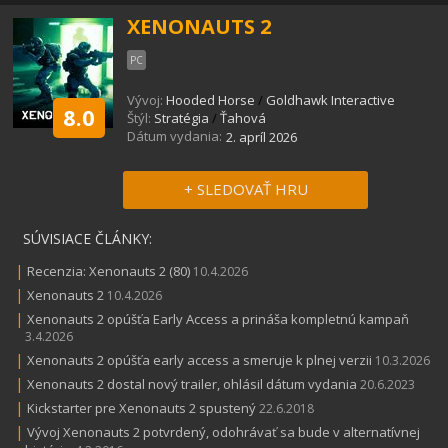
XENONAUTS 2
PC
Vývoj:
Hooded Horse
/
Goldhawk Interactive
8.0
Štýl:
Stratégia
/
Ťahová
Dátum vydania:
2. apríl 2026
+ SLEDOVAŤ HRU
SÚVISIACE ČLÁNKY:
|
Recenzia: Xenonauts 2 (80)
10.4.2026
|
Xenonauts 2
10.4.2026
|
Xenonauts 2 opúšťa Early Access a prináša kompletnú kampaň
3.4.2026
|
Xenonauts 2 opúšťa early access a smeruje k plnej verzii
10.3.2026
|
Xenonauts 2 dostal nový trailer, ohlásil dátum vydania
20.6.2023
|
Kickstarter pre Xenonauts 2 spustený
22.6.2018
|
Vývoj Xenonauts 2 potvrdený, odohrávať sa bude v alternatívnej