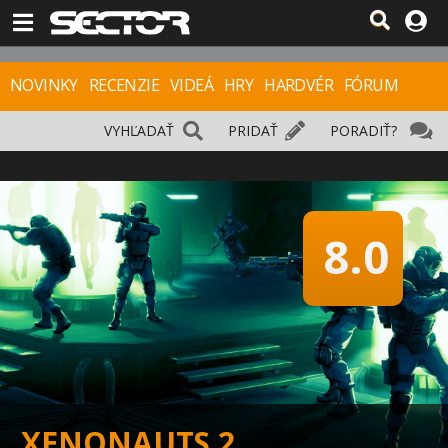
NOVINKY
RECENZIE
VIDEÁ
HRY
HARDVÉR
FÓRUM
VYHĽADAŤ
PRIDAŤ
PORADIŤ?
8.0
XENONAUTS 2