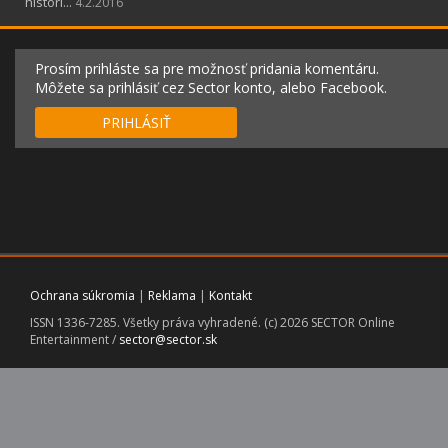
históri...
4.2.2016
Prosím prihláste sa pre možnosť pridania komentáru.
Môžete sa prihlásiť cez Sector konto, alebo Facebook.
PRIHLÁSIŤ
Ochrana súkromia
|
Reklama
|
Kontakt
ISSN 1336-7285. Všetky práva vyhradené. (c) 2026 SECTOR Online
Entertainment /
sector@sector.sk