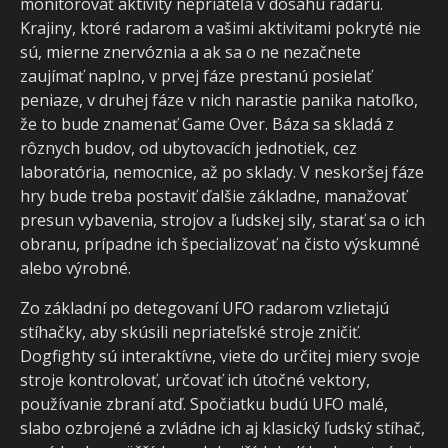
monitorovať aktivity nepriateľa v dosahu radaru.
Krajiny, ktoré radarom a vašimi aktivitami pokryté nie
sú, mierne znervóznia a ak sa o ne nezačnete
zaujímať naplno, v prvej fáze prestanú posielať
peniaze, v druhej fáze v nich narastie panika natoľko,
že to bude znamenať Game Over. Báza sa skladá z
rôznych budov, od ubytovacích jednotiek, cez
laboratória, nemocnice, až po sklady. V neskoršej fáze
hry bude treba postaviť ďalšie základne, manažovať
presun vybavenia, strojov a ľudskej sily, starať sa o ich
obranu, prípadne ich špecializovať na čisto výskumné
alebo výrobné.
Zo základní po detegovaní UFO radarom vzlietajú
stíhačky, aby skúsili nepriateľské stroje zničiť.
Dogfighty sú interaktívne, viete do určitej miery svoje
stroje kontrolovať, určovať ich útočné vektory,
používanie zbraní atď. Spočiatku budú UFO malé,
slabo ozbrojené a zvládne ich aj klasický ľudský stíhač,