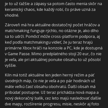
je to už ťažšie a zápasy sa potom často menia skôr na
keramický chaos, kde každý robí, čo práve uzná za
vhodné.
Zároveň má hra aktuálne dostatočný počet hráčov a
matchmaking funguje rýchlo, no otázne je, ako dlho
sa to udrží. Pomôcť môže cross-platform podpora, aj
keď podľa matchmakingu vidieť, že ju teraz hrajú
primárne Xbox hráči na konzole a PC, kde je dostupná
v Game Passe. Mimo predplatného stojí 20 eur, čo nie
je veľa, ale pri aktuálnej ponuke obsahu to už pôsobí
vyššie.
Kiln má totiž aktuálne len jeden herný režim a päť
úvodných máp, čo nie je veľa a po pár hodinách už
máte veľkú časť obsahu obohratú. Ďalší obsah má
pribúdať postupne. Už teraz prichádza nová mapa a
nový dekoračný balík, cez leto majú nasledovať ďalšie
dve mapy, rozšírenie progresu, misie, neskôr aj foto