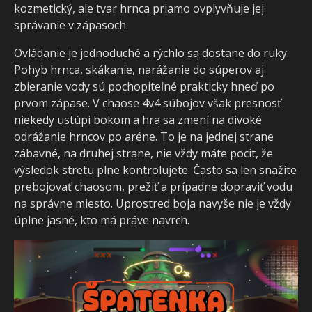
kozmetický, ale tvar hrnca priamo ovplyvňuje jej
správanie v zápasoch.
Ovládanie je jednoduché a rýchlo sa dostane do ruky.
Pohyb hrnca, skákanie, narážanie do súperov aj
zbieranie vody sú pochopiteľné prakticky hneď po
prvom zápase. V chaose 4v4 súbojov však presnosť
niekedy ustúpi bokom a hra sa zmení na divoké
odrážanie hrncov po aréne. To je na jednej strane
zábavné, na druhej strane, nie vždy máte pocit, že
výsledok stretu plne kontrolujete. Často sa len snažíte
prebojovať chaosom, prežiť a prípadne dopraviť vodu
na správne miesto. Uprostred boja navyše nie je vždy
úplne jasné, kto má práve navrch.