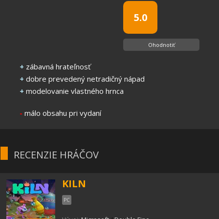
5.0
Ohodnotiť
+
zábavná hrateľnosť
+
dobre prevedený netradičný nápad
+
modelovanie vlastného hrnca
-
málo obsahu pri vydaní
RECENZIE HRÁČOV
KILN
PC