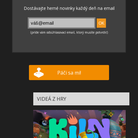
Páči sa mi!
VIDEÁ Z HRY