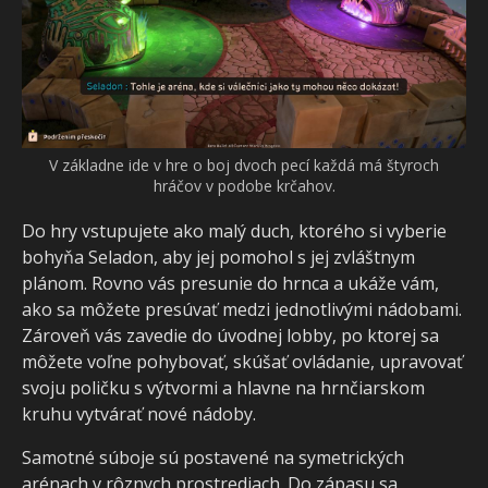
V základne ide v hre o boj dvoch pecí každá má štyroch
hráčov v podobe krčahov.
Do hry vstupujete ako malý duch, ktorého si vyberie
bohyňa Seladon, aby jej pomohol s jej zvláštnym
plánom. Rovno vás presunie do hrnca a ukáže vám,
ako sa môžete presúvať medzi jednotlivými nádobami.
Zároveň vás zavedie do úvodnej lobby, po ktorej sa
môžete voľne pohybovať, skúšať ovládanie, upravovať
svoju poličku s výtvormi a hlavne na hrnčiarskom
kruhu vytvárať nové nádoby.
Samotné súboje sú postavené na symetrických
arénach v rôznych prostrediach. Do zápasu sa