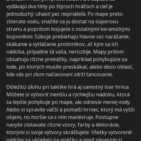
vydávajú dva tímy po štyroch hráčoch a cieľ je
jednoduchý: uhasiť pec nepriateľa. Po mape preto
zbierate vodu, snažíte sa ju dostať na súperovu
stranu a popritom bojujete s ostatnými keramickými
bojovníkmi. Súboje prebiehajú hlavne cez narážanie,
skákanie a vytláčanie protivníkov, až kým sa ich
nádoba, prípadne tá vaša, nerozbije. Mapy pritom
obsahujú rôzne prekážky, napríklad pohybujúce sa
lode, po ktorých musíte preskákať, alebo disco oblasť,
kde vás pri zlom načasovaní zdrží tancovanie.
Dôležitú úlohu pri taktike hrá aj samotný tvar hrnca.
Môžete si vytvoriť menšiu a rýchlejšiu nádobu, ktorá
sa lepšie pohybuje po mape, ale odnesie menej vody.
Alebo si spravíte väčší a pomalší hrniec, ktorý má vyšší
objem, no horšie sa s ním manévruje. Postupne
navyše získavate rôzne vzory, farby a dekorácie,
ktorými si svoje výtvory skrášľujete. Všetky vytvorené
nádoby sa ukladajú na poličku a pred zápasom si