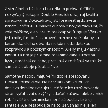
Z vizuálneho hľadiska hra celkom prekvapí. Cítiť tu
nezvyčajný rukopis Double Fine, ich dizajn aj kvalitu
spracovania. Dokázali svoj štýl preniesť aj do sveta
hrncov, božstiev a malých duchov s holými zadkami, čo
znie zvláštne, ale v hre to prekvapivo funguje. Všetko
je tu milé, farebné a zároveň mierne divné, akoby sa
keramická dielňa otvorila niekde medzi detskou
rozprávkou a božským chaosom. Arény majú vlastnú
identitu a hra je príjemne rozanimovaná. Hrnce sa
kývu, narážajú do seba, praskajú a rozbíjajú sa tak, že
samotné súboje pôsobia živo.
Samotné nádoby majú veľmi dobre spracovanú
funkciu formovania. Na hrnčiarskom kruhu ich
doslova detailne tvarujete. Môžete ich rozťahovať do
strán, vyťahovať do výšky, stláčať, zužovať alebo z nich
robiť zvláštne keramické monštrá podľa vlastnej
fantázie. Ale nezabúdajte na to, že vzhľad nie je len