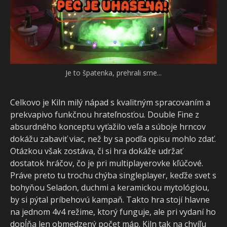
Je to špatenka, prehrali sme...
Celkovo je Kiln milý nápad s kvalitným spracovaním a
prekvapivo funkčnou hrateľnosťou. Double Fine z
absurdného konceptu vyťažilo veľa a súboje hrncov
dokážu zabaviť viac, než by sa podľa opisu mohlo zdať.
Otázkou však zostáva, či si hra dokáže udržať
dostatok hráčov, čo je pri multiplayerovke kľúčové.
Práve preto tu trochu chýba singleplayer, keďže svet s
bohyňou Seladon, duchmi a keramickou mytológiou,
by si pýtal príbehovú kampaň. Takto hra stojí hlavne
na jednom 4v4 režime, ktorý funguje, ale pri vydaní ho
dopĺňa len obmedzený počet máp. Kiln tak na chvíľu