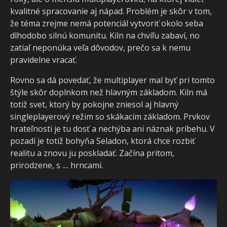
kvalitné spracovanie aj nápad. Problém je skôr v tom,
že téma zrejme nemá potenciál vytvoriť okolo seba
dlhodobo silnú komunitu. Kiln na chvíľu zabaví, no
zatiaľ neponúka veľa dôvodov, prečo sa k nemu
pravidelne vracať.
Rovno sa dá povedať, že multiplayer mal byť pri tomto
štýle skôr doplnkom než hlavným základom. Kiln má
totiž svet, ktorý by pokojne zniesol aj hlavný
singleplayerový režim so skákacím základom. Prvkov
hrateľnosti je tu dosť a nechýba ani náznak príbehu. V
pozadí je totiž bohyňa Seladon, ktorá chce rozbiť
realitu a znovu ju poskladať. Začína pritom,
prirodzene, s .... hrncami.