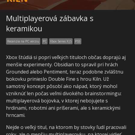
Multiplayerová zábavka s
keramikou
Recenzia na PC verziu
PC
Xbox Series X|S
PS5
Xbox štúdiá si popri veľkých tituloch občas doprajú aj
menšie experimenty. Obsidian to spravil pri hrách
Grounded alebo Pentiment, teraz podobne zvláštnu
bokovku prinieslo Double Fine s hrou Kiln. Už
samotný koncept pôsobí ako nápad, ktorý mohol
vzniknúť len počas veľmi divokého brainstormingu:
multiplayerová bojovka, v ktorej nebojujete s
hrdinami, robotmi ani príšerami, ale s keramickými
hrncami.
Nejde o veľký titul, na ktorom by stovky ľudí pracovali
roky, ale o menšiu multiplayerovku, na ktorej vidieť