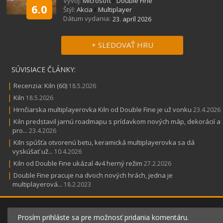
Vývoj:
Microsoft
/
Double Fine
6.0
Štýl:
Akcia
/
Multiplayer
Dátum vydania:
23. apríl 2026
+ SLEDOVAŤ HRU
SÚVISIACE ČLÁNKY:
|
Recenzia: Kiln (60)
18.5.2026
|
Kiln
18.5.2026
|
Hrnčiarska multiplayerovka Kiln od Double Fine je už vonku
23.4.2026
|
Kiln predstavil jarnú roadmapu s prídavkom nových máp, dekorácií a
pro...
23.4.2026
|
Kiln spúšťa otvorenú betu, keramická multiplayerovka sa dá
vyskúšať už...
10.4.2026
|
Kiln od Double Fine ukázal 4v4 herný režim
27.2.2026
|
Double Fine pracuje na dvoch nových hrách, jedna je
multiplayerová...
18.2.2023
Prosím prihláste sa pre možnosť pridania komentáru.