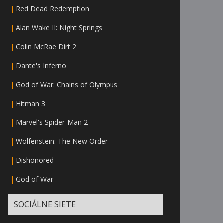
|
Red Dead Redemption
|
Alan Wake II: Night Springs
|
Colin McRae Dirt 2
|
Dante's Inferno
|
God of War: Chains of Olympus
|
Hitman 3
|
Marvel's Spider-Man 2
|
Wolfenstein: The New Order
|
Dishonored
|
God of War
SOCIÁLNE SIETE