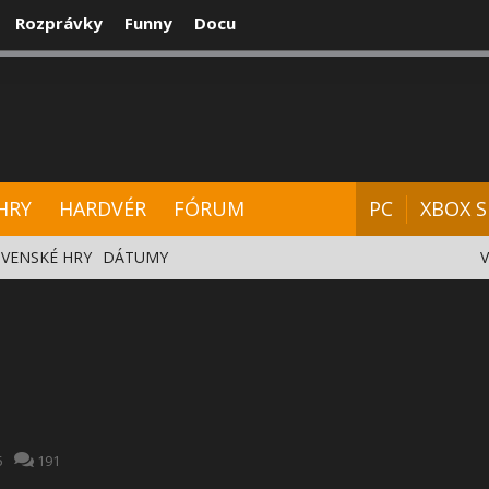
Rozprávky
Funny
Docu
CENZIE
VIDEÁ
HARDVÉR
FÓRUM
HRY
HARDVÉR
FÓRUM
PC
XBOX S
VENSKÉ HRY
DÁTUMY
5
191