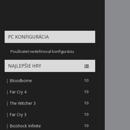
PC KONFIGURÁCIA
Používatel nedefinoval konfiguráciu
NAJLEPŠIE HRY
|
10
Bloodborne
|
10
Far Cry 4
|
10
The Witcher 3
|
10
Far Cry 3
|
10
Bioshock Infinite