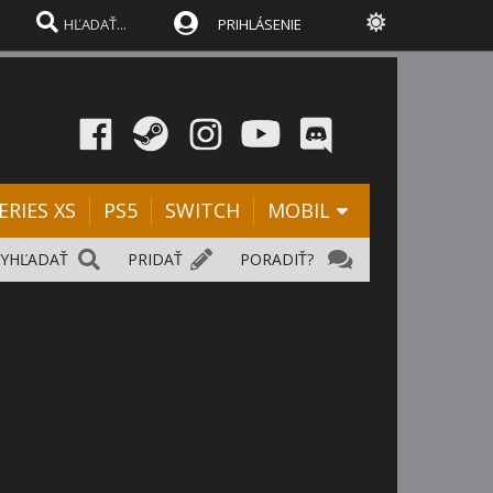
PRIHLÁSENIE
ERIES XS
PS5
SWITCH
MOBIL
VYHĽADAŤ
PRIDAŤ
PORADIŤ?