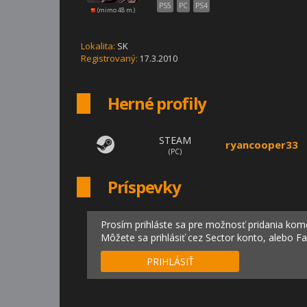
PS5
PC
PS4
(mimo 48 m.)
Lokalita:
SK
Registrovaný:
17.3.2010
Herné profily
STEAM
ryancooper33
(PC)
Príspevky
Prosím prihláste sa pre možnosť pridania kom
Môžete sa prihlásiť cez Sector konto, alebo F
PRIHLÁSIŤ