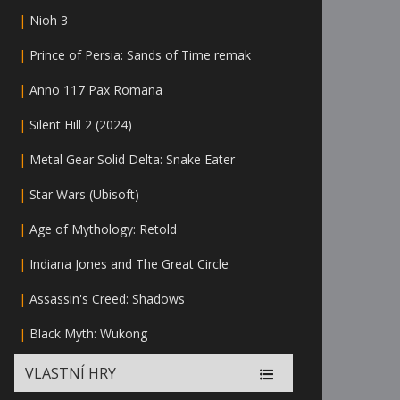
|
Nioh 3
|
Prince of Persia: Sands of Time remak
|
Anno 117 Pax Romana
|
Silent Hill 2 (2024)
|
Metal Gear Solid Delta: Snake Eater
|
Star Wars (Ubisoft)
|
Age of Mythology: Retold
|
Indiana Jones and The Great Circle
|
Assassin's Creed: Shadows
|
Black Myth: Wukong
VLASTNÍ HRY