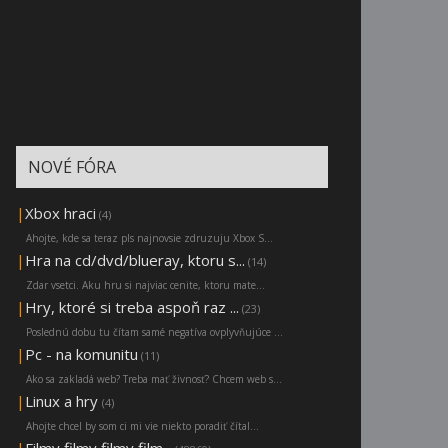
NOVÉ FÓRA
|
Xbox hraci
(4)
Ahojte, kde sa teraz pls najnovsie zdruzuju Xbox S...
|
Hra na cd/dvd/blueray, ktoru s...
(14)
Zdar vsetci. Aku hru si najviac cenite, ktoru mate...
|
Hry, ktoré si treba aspoň raz ...
(23)
Poslednú dobu tu čítam samé negatíva ovplyvňujúce ...
|
Pc - na komunitu
(11)
Ako sa zakladá web? Treba mať živnosť? Chcem web s...
|
Linux a hry
(4)
Ahojte chcel by som ci mi vie niekto poradiť čítal...