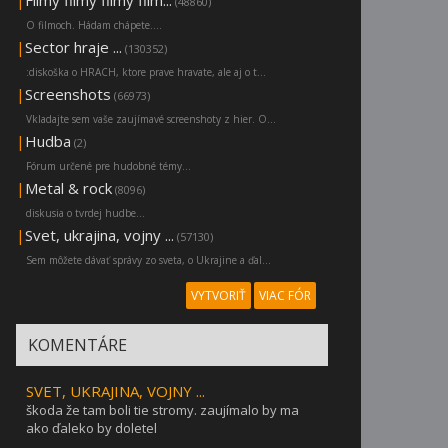
|
Filmy filmy filmy film...
(48860)
O filmoch. Hádam chápete....
|
Sector hraje ...
(130352)
:diskoška o HRACH, ktore prave hravate, ale aj o t...
|
Screenshots
(66973)
Vkladajte sem vaše zaujímavé screenshoty z hier. O...
|
Hudba
(2)
Fórum určené pre hudobné témy...
|
Metal & rock
(8096)
diskusia o tvrdej hudbe...
|
Svet, ukrajina, vojny ...
(57130)
Sem môžete dávať správy zo sveta, o Ukrajine a ďal...
VYTVORIŤ
VIAC FÓR
KOMENTÁRE
SVET, UKRAJINA, VOJNY ...
škoda že tam boli tie stromy. zaujímalo by ma
ako ďaleko by doletel