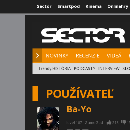
Sector
Smartpod
Kinema
Onlinehry
NOVINKY
RE
NOVINKY
RECENZIE
VIDEÁ
Trendy:
HISTÓRIA
PODCASTY
INTERVIEW
SLO
POUŽÍVATEĽ
Ba-Yo
level 167 - GameGod
218
1