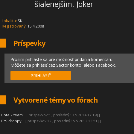
šialenejšim. Joker
Lokalita:
SK
Registrovaný:
15.4.2008
Príspevky
Prosím prihláste sa pre možnosť pridania komentáru.
Môžete sa prihlásiť cez Sector konto, alebo Facebook.
PRIHLÁSIŤ
Vytvorené témy vo fórach
|
Dota 2 team
[ prispevkov 5 , posledný 13.5.2014 17:19] ]
|
FPS droppy
[ prispevkov 12 , posledný 15.5.2012 13:51] ]