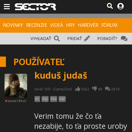
NOVINKY
RECENZIE
VIDEÁ
HRY
HARDVÉR
FÓRUM
VYHĽADAŤ
PRIDAŤ
PORADIŤ?
POUŽÍVATEĽ
kuduš judaš
level 159 - GameGod
5652
49
2614
PC
PS2
PS4
PSP
(mimo 1316 d.)
Verim tomu že čo ťa
nezabije, to ťa proste uroby