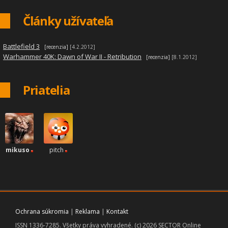
Články užívateľa
|
Battlefield 3
[recenzia]
[4.2.2012]
|
Warhammer 40K: Dawn of War II - Retribution
[recenzia]
[8.1.2012]
Priatelia
mikuso
pitch
Ochrana súkromia
|
Reklama
|
Kontakt
ISSN 1336-7285. Všetky práva vyhradené. (c) 2026 SECTOR Online