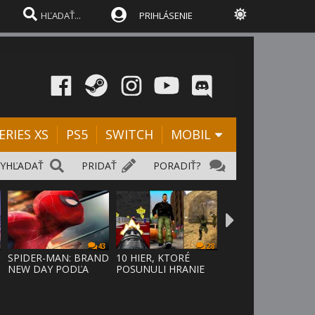
PRIHLÁSENIE
ERIES XS
PS5
SWITCH
MOBIL
VYHĽADAŤ
PRIDAŤ
PORADIŤ?
43
28
SPIDER-MAN: BRAND
10 HIER, KTORÉ
NEW DAY PODĽA
POSUNULI HRANIE
ODHADOV OT
VPRED