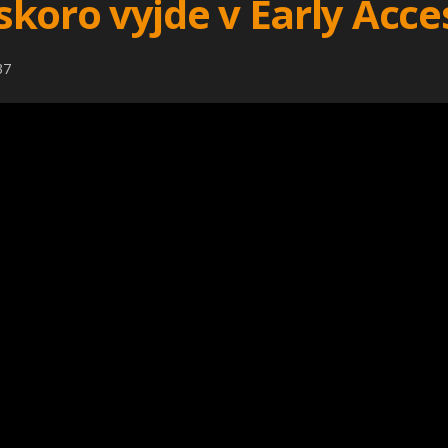
koro vyjde v Early Acce
37