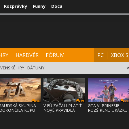
Rozprávky
Funny
Docu
CENZIE
VIDEÁ
HARDVÉR
FÓRUM
HRY
HARDVÉR
FÓRUM
PC
XBOX S
VENSKÉ HRY
DÁTUMY
48
49
97
SAUDSKÁ SKUPINA
V EÚ ZAČALI PLATIŤ
GTA VI PRINESIE
DOKONČILA KÚPU
NOVÉ PRAVIDLÁ
ROZŠÍRENÚ UKÁŽKU
EA ZA 55 MI
PRÁVA NA
NA NETFLI