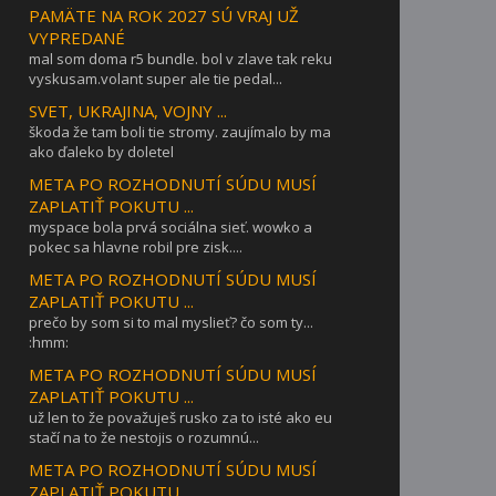
PAMÄTE NA ROK 2027 SÚ VRAJ UŽ
VYPREDANÉ
mal som doma r5 bundle. bol v zlave tak reku
vyskusam.volant super ale tie pedal...
SVET, UKRAJINA, VOJNY ...
škoda že tam boli tie stromy. zaujímalo by ma
ako ďaleko by doletel
META PO ROZHODNUTÍ SÚDU MUSÍ
ZAPLATIŤ POKUTU ...
myspace bola prvá sociálna sieť. wowko a
pokec sa hlavne robil pre zisk....
META PO ROZHODNUTÍ SÚDU MUSÍ
ZAPLATIŤ POKUTU ...
prečo by som si to mal myslieť? čo som ty...
:hmm:
META PO ROZHODNUTÍ SÚDU MUSÍ
ZAPLATIŤ POKUTU ...
už len to že považuješ rusko za to isté ako eu
stačí na to že nestojis o rozumnú...
META PO ROZHODNUTÍ SÚDU MUSÍ
ZAPLATIŤ POKUTU ...