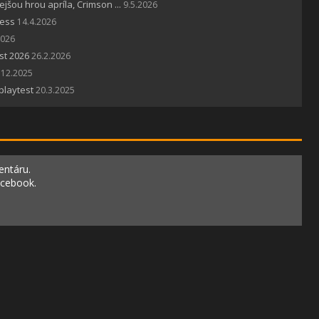
šou hrou apríla, Crimson ...
9.5.2026
cess
14.4.2026
2026
st 2026
26.2.2026
.12.2025
playtest
20.3.2025
entáru.
acebook.