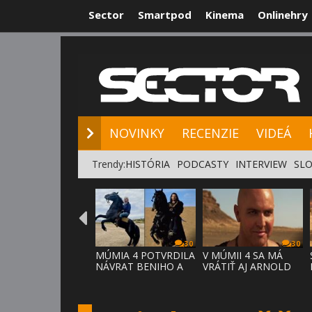
Sector
Smartpod
Kinema
Onlinehry
NOVINKY
RE
NOVINKY
RECENZIE
VIDEÁ
Trendy:
HISTÓRIA
PODCASTY
INTERVIEW
SLO
30
30
MÚMIA 4 POTVRDILA
V MÚMII 4 SA MÁ
NÁVRAT BENIHO A
VRÁTIŤ AJ ARNOLD
ARDETHA
VOSLOO AK