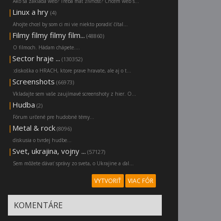
Ako sa zakladá web? Treba mať živnosť? Chcem web s...
|
Linux a hry
(4)
Ahojte chcel by som ci mi vie niekto poradiť čítal...
|
Filmy filmy filmy film...
(48860)
O filmoch. Hádam chápete....
|
Sector hraje ...
(130352)
:diskoška o HRACH, ktore prave hravate, ale aj o t...
|
Screenshots
(66973)
Vkladajte sem vaše zaujímavé screenshoty z hier. O...
|
Hudba
(2)
Fórum určené pre hudobné témy...
|
Metal & rock
(8096)
diskusia o tvrdej hudbe...
|
Svet, ukrajina, vojny ...
(57127)
Sem môžete dávať správy zo sveta, o Ukrajine a ďal...
VYTVORIŤ
VIAC FÓR
KOMENTÁRE