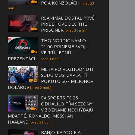
PC A KONZOLÁCH
0
[pred 23
min.]
REANIMAL DOSTAL PRVÉ
PRÍBEHOVÉ DLC THE
PRISONER
0
[pred 31 min.]
THQ NORDIC NÁM O
21:00 PRINESIE SVOJU
VEĽKÚ LETNÚ
4
PREZENTÁCIU
[pred 1 hod.]
META PO ROZHODNUTÍ
SÚDU MUSÍ ZAPLATIŤ
POKUTU 567 MILIÓNOV
22
DOLÁROV
[pred 2 hod.]
EA SPORTS FC 26
ODHALILO TÍM SEZÓNY,
V ZOZNAME NECHÝBAJÚ
5
MBAPPÉ, RONALDO, MESSI ANI
HAALAND
[pred 3 hod.]
BANJO-KAZOOIE A