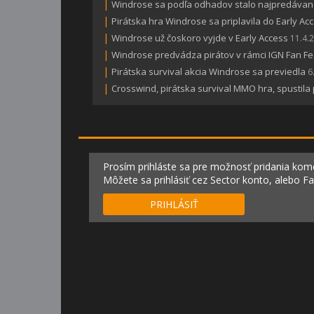
|
Windrose sa podľa odhadov stalo najpredávanej
|
Pirátska hra Windrose sa priplavila do Early Ac
|
Windrose už čoskoro vyjde v Early Access
11.4.
|
Windrose predvádza pirátov v rámci IGN Fan Fe
|
Pirátska survival akcia Windrose sa previedla
6
|
Crosswind, pirátska survival MMO hra, spustila 
Prosím prihláste sa pre možnosť pridania kom
Môžete sa prihlásiť cez Sector konto, alebo F
PRIHLÁSIŤ