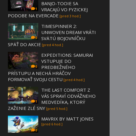
BANJO-TOOIE SA
VRACAJÚ VO FYZICKEJ
1
PODOBE NA EVERCADE
[pred 3 hod.]
TIMESPINNER 2:
UNWOVEN DREAM VRÁTI
SVÄTÚ BOJOVNÍČKU
0
SPÄŤ DO AKCIE
[pred 4 hod.]
EXPEDITIONS: SAMURAI
VSTUPUJE DO
PREDBEŽNÉHO
0
PRÍSTUPU A NECHÁ HRÁČOV
FORMOVAŤ SVOJU CESTU
[pred 4 hod.]
THE LAST COMFORT Z
VÁS SPRAVÍ ODVÁŽNEHO
MEDVEDÍKA, KTORÝ
1
ZAŽENIE ZLÉ SNY
[pred 5 hod.]
MAVRIX BY MATT JONES
[pred 6 hod.]
0