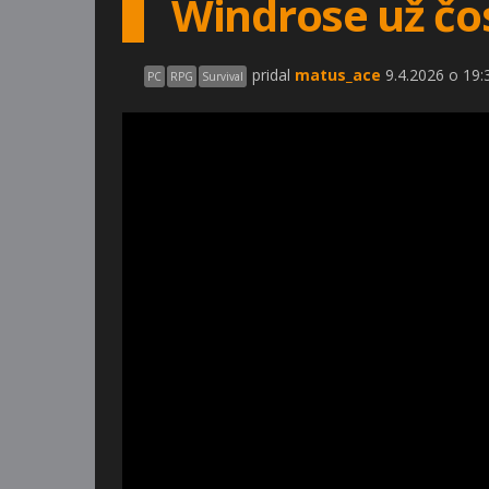
Windrose už čos
pridal
matus_ace
9.4.2026 o 19:
PC
RPG
Survival