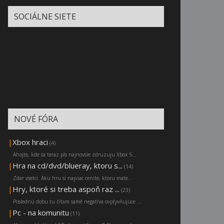
SOCIÁLNE SIETE
NOVÉ FÓRA
|
Xbox hraci
(4)
Ahojte, kde sa teraz pls najnovsie zdruzuju Xbox S...
|
Hra na cd/dvd/blueray, ktoru s...
(14)
Zdar vsetci. Aku hru si najviac cenite, ktoru mate...
|
Hry, ktoré si treba aspoň raz ...
(23)
Poslednú dobu tu čítam samé negatíva ovplyvňujúce ...
|
Pc - na komunitu
(11)