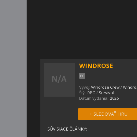
WINDROSE
PC
Vývoj:
Windrose Crew
/
Windro
Štýl:
RPG
/
Survival
Dátum vydania:
2026
+ SLEDOVAŤ HRU
SÚVISIACE ČLÁNKY: