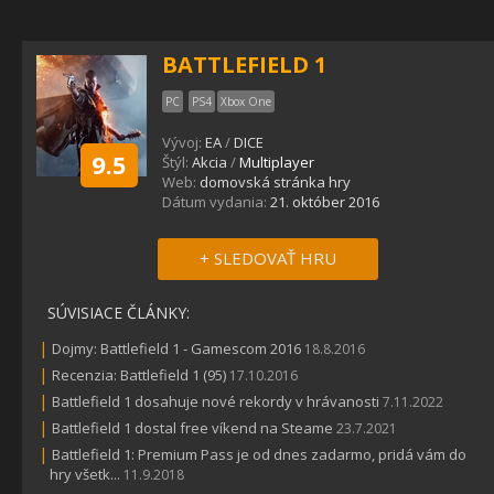
BATTLEFIELD 1
PC
PS4
Xbox One
Vývoj:
EA
/
DICE
9.5
Štýl:
Akcia
/
Multiplayer
Web:
domovská stránka hry
Dátum vydania:
21. október 2016
+ SLEDOVAŤ HRU
SÚVISIACE ČLÁNKY:
|
Dojmy: Battlefield 1 - Gamescom 2016
18.8.2016
|
Recenzia: Battlefield 1 (95)
17.10.2016
|
Battlefield 1 dosahuje nové rekordy v hrávanosti
7.11.2022
|
Battlefield 1 dostal free víkend na Steame
23.7.2021
|
Battlefield 1: Premium Pass je od dnes zadarmo, pridá vám do
hry všetk...
11.9.2018