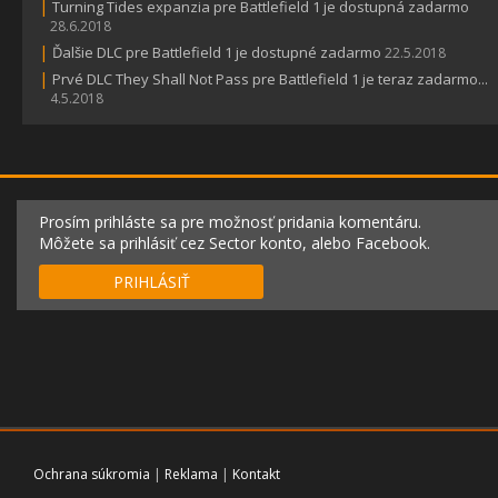
|
Turning Tides expanzia pre Battlefield 1 je dostupná zadarmo
28.6.2018
|
Ďalšie DLC pre Battlefield 1 je dostupné zadarmo
22.5.2018
|
Prvé DLC They Shall Not Pass pre Battlefield 1 je teraz zadarmo...
4.5.2018
Prosím prihláste sa pre možnosť pridania komentáru.
Môžete sa prihlásiť cez Sector konto, alebo Facebook.
PRIHLÁSIŤ
Ochrana súkromia
|
Reklama
|
Kontakt