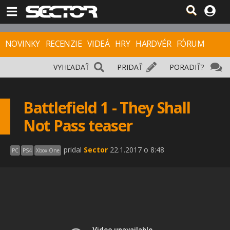
NOVINKY
RECENZIE
VIDEÁ
HRY
HARDVÉR
FÓRUM
VYHĽADAŤ
PRIDAŤ
PORADIŤ?
Battlefield 1 - They Shall
Not Pass teaser
pridal
Sector
22.1.2017 o 8:48
PC
PS4
Xbox One