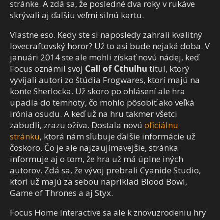
stránke. A zdá sa, že posledné dva roky v rukáve
skrývali aj ďalšiu veľmi silnú kartu.
Vlastne eso. Kedy ste si naposledy zahrali kvalitný
lovecraftovský horor? Už to asi bude nejaká doba. V
januári 2014 ste ale mohli získať novú nádej, keď
Focus oznámil svoj
Call of Cthulhu
titul, ktorý
vyvíjali autori zo štúdia Frogwares, ktorí majú na
konte Sherlocka. Už skoro po ohlásení ale hra
upadla do temnoty, čo mohlo pôsobiť ako veľká
irónia osudu. A keď už na hru takmer všetci
zabudli, zrazu ožíva. Dostala novú
oficiálnu
stránku
, ktorá nám sľubuje ďalšie informácie už
čoskoro. Čo je ale najzaujímavejšie, stránka
informuje aj o tom, že hra už má úplne iných
autorov. Zdá sa, že vývoj prebrali Cyanide Studio,
ktorí už majú za sebou napríklad Blood Bowl,
Game of Thrones a aj Styx.
Focus Home Interactive sa ale k znovuzrodeniu hry