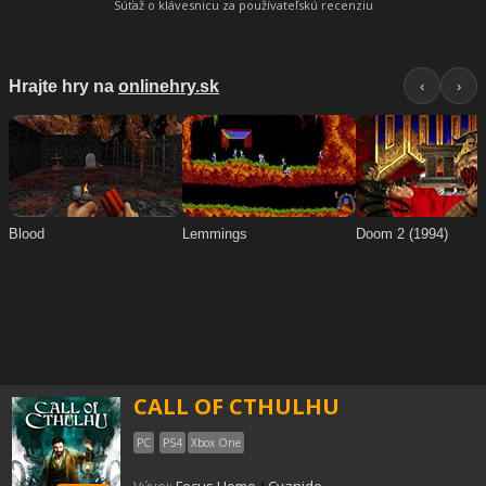
Súťaž o klávesnicu za používateľskú recenziu
CALL OF CTHULHU
PC
PS4
Xbox One