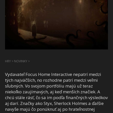
HRY
>
NOVINKY
>
Vydavateľ Focus Home Interactive nepatrí medzi
tých najväčších, no rozhodne patrí medzi veľmi
sľubných. Vo svojom portfóliu majú už teraz
niekoľko zaujímavých, aj keď menších značiek. A
chcú stále rásť, čo sa im podľa finančných výsledkov
aj darí. Značky ako Styx, Sherlock Holmes a ďalšie
navyše majú čo ponúknuť aj po hrateľnostnej