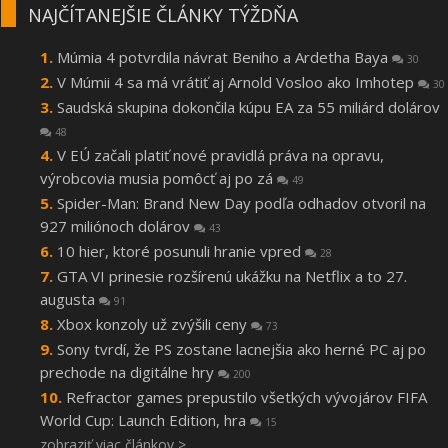
NAJČÍTANEJŠIE ČLÁNKY TÝŽDŇA
Múmia 4 potvrdila návrat Beniho a Ardetha Baya
30
V Múmii 4 sa má vrátiť aj Arnold Vosloo ako Imhotep
30
Saudská skupina dokončila kúpu EA za 55 miliárd dolárov
48
V EÚ začali platiť nové pravidlá práva na opravu,
výrobcovia musia pomôcť aj po zá
49
Spider-Man: Brand New Day podľa odhadov otvoril na
927 miliónoch dolárov
43
10 hier, ktoré posunuli hranie vpred
28
GTA VI prinesie rozšírenú ukážku na Netflix a to 27.
augusta
91
Xbox konzoly už zvýšili ceny
73
Sony tvrdí, že PS zostane lacnejšia ako herné PC aj po
prechode na digitálne hry
200
Refractor games prepustilo všetkých vývojárov FIFA
World Cup: Launch Edition, hra
15
zobraziť viac článkov >