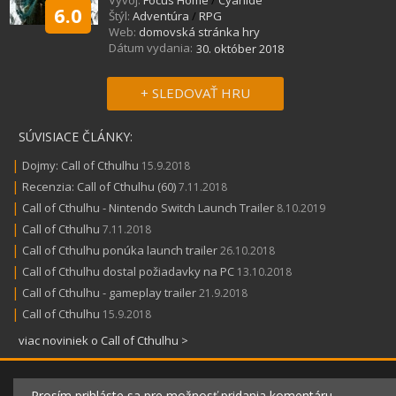
Vývoj:
Focus Home
/
Cyanide
6.0
Štýl:
Adventúra
/
RPG
Web:
domovská stránka hry
Dátum vydania:
30. október 2018
+ SLEDOVAŤ HRU
SÚVISIACE ČLÁNKY:
|
Dojmy: Call of Cthulhu
15.9.2018
|
Recenzia: Call of Cthulhu (60)
7.11.2018
|
Call of Cthulhu - Nintendo Switch Launch Trailer
8.10.2019
|
Call of Cthulhu
7.11.2018
|
Call of Cthulhu ponúka launch trailer
26.10.2018
|
Call of Cthulhu dostal požiadavky na PC
13.10.2018
|
Call of Cthulhu - gameplay trailer
21.9.2018
|
Call of Cthulhu
15.9.2018
viac noviniek o Call of Cthulhu >
Prosím prihláste sa pre možnosť pridania komentáru.