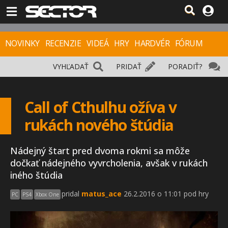
NOVINKY
RECENZIE
VIDEÁ
HRY
HARDVÉR
FÓRUM
VYHĽADAŤ
PRIDAŤ
PORADIŤ?
Call of Cthulhu ožíva v
rukách nového štúdia
Nádejný štart pred dvoma rokmi sa môže
dočkať nádejného vyvrcholenia, avšak v rukách
iného štúdia
pridal
matus_ace
26.2.2016 o 11:01 pod hry
PC
PS4
Xbox One