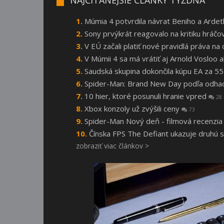
Múmia 4 potvrdila návrat Beniho a Arde
Sony prvýkrát reagovalo na kritiku hráčo
V EÚ začali platiť nové pravidlá práva n
V Múmii 4 sa má vrátiť aj Arnold Vosloo
Saudská skupina dokončila kúpu EA za 55
Spider-Man: Brand New Day podľa odhado
10 hier, ktoré posunuli hranie vpred
28
Xbox konzoly už zvýšili ceny
73
Spider-Man Nový deň - filmová recenzi
Čínska FPS The Defiant ukazuje druhú 
zobraziť viac článkov >