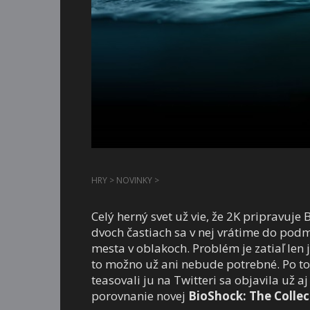
HRY
>
NOVINKY
>
Celý herný svet už vie, že 2K pripravuje
dvoch častiach sa v nej vrátime do podm
mesta v oblakoch. Problém je zatiaľ len j
to možno už ani nebude potrebné. Po tom,
teasovali ju na Twitteri sa objavila už 
porovnanie novej
BioShock: The Collec