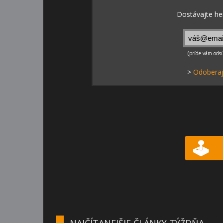
>
Odoberaj
NAJČÍTANEJŠIE ČLÁNKY TÝŽDŇA