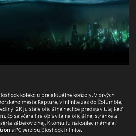
 Bioshock kolekciu pre aktuálne konzoly. V prvých
orského mesta Rapture, v Infinite zas do Columbie,
ediný, 2K ju stále oficiálne nechce predstaviť, aj keď
 čo sa včera hra objavila na oficiálnej stránke a
aj séria záberov z nej. K tomu tu nakoniec máme aj
tion
s PC verziou Bioshock Infinite.