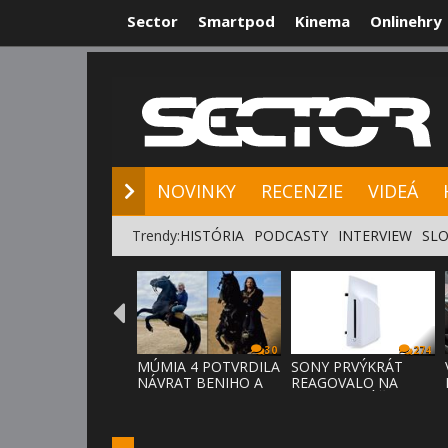
Sector
Smartpod
Kinema
Onlinehry
NOVINKY
RE
NOVINKY
RECENZIE
VIDEÁ
Trendy:
HISTÓRIA
PODCASTY
INTERVIEW
SLO
30
274
MÚMIA 4 POTVRDILA
SONY PRVÝKRÁT
NÁVRAT BENIHO A
REAGOVALO NA
ARDETHA
KRITIKU HRÁČOV,