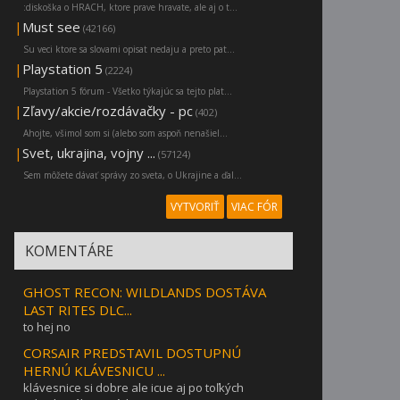
:diskoška o HRACH, ktore prave hravate, ale aj o t...
|
Must see
(42166)
Su veci ktore sa slovami opisat nedaju a preto pat...
|
Playstation 5
(2224)
Playstation 5 fórum - Všetko týkajúc sa tejto plat...
|
Zľavy/akcie/rozdávačky - pc
(402)
Ahojte, všimol som si (alebo som aspoň nenašiel...
|
Svet, ukrajina, vojny ...
(57124)
Sem môžete dávať správy zo sveta, o Ukrajine a ďal...
VYTVORIŤ
VIAC FÓR
KOMENTÁRE
GHOST RECON: WILDLANDS DOSTÁVA
LAST RITES DLC...
to hej no
CORSAIR PREDSTAVIL DOSTUPNÚ
HERNÚ KLÁVESNICU ...
klávesnice si dobre ale icue aj po toľkých