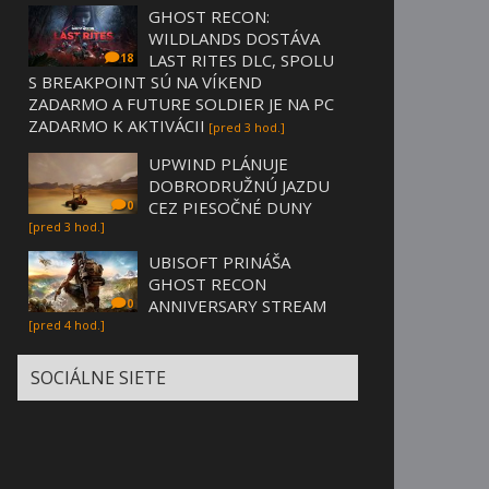
GHOST RECON:
WILDLANDS DOSTÁVA
LAST RITES DLC, SPOLU
18
S BREAKPOINT SÚ NA VÍKEND
ZADARMO A FUTURE SOLDIER JE NA PC
ZADARMO K AKTIVÁCII
[pred 3 hod.]
UPWIND PLÁNUJE
DOBRODRUŽNÚ JAZDU
CEZ PIESOČNÉ DUNY
0
[pred 3 hod.]
UBISOFT PRINÁŠA
GHOST RECON
ANNIVERSARY STREAM
0
[pred 4 hod.]
SOCIÁLNE SIETE