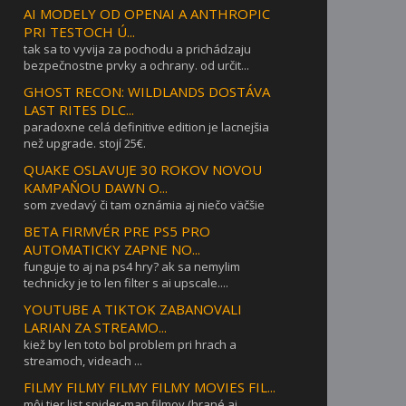
AI MODELY OD OPENAI A ANTHROPIC
PRI TESTOCH Ú...
tak sa to vyvija za pochodu a prichádzaju
bezpečnostne prvky a ochrany. od určit...
GHOST RECON: WILDLANDS DOSTÁVA
LAST RITES DLC...
paradoxne celá definitive edition je lacnejšia
než upgrade. stojí 25€.
QUAKE OSLAVUJE 30 ROKOV NOVOU
KAMPAŇOU DAWN O...
som zvedavý či tam oznámia aj niečo väčšie
BETA FIRMVÉR PRE PS5 PRO
AUTOMATICKY ZAPNE NO...
funguje to aj na ps4 hry? ak sa nemylim
technicky je to len filter s ai upscale....
YOUTUBE A TIKTOK ZABANOVALI
LARIAN ZA STREAMO...
kiež by len toto bol problem pri hrach a
streamoch, videach ...
FILMY FILMY FILMY FILMY MOVIES FIL...
môj tier list spider-man filmov (hrané aj