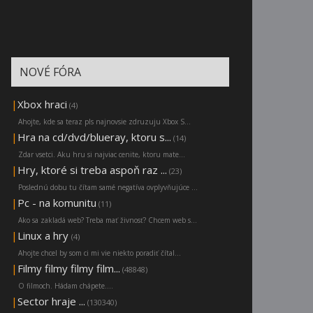
NOVÉ FÓRA
|
Xbox hraci
(4)
Ahojte, kde sa teraz pls najnovsie zdruzuju Xbox S...
|
Hra na cd/dvd/blueray, ktoru s...
(14)
Zdar vsetci. Aku hru si najviac cenite, ktoru mate...
|
Hry, ktoré si treba aspoň raz ...
(23)
Poslednú dobu tu čítam samé negatíva ovplyvňujúce ...
|
Pc - na komunitu
(11)
Ako sa zakladá web? Treba mať živnosť? Chcem web s...
|
Linux a hry
(4)
Ahojte chcel by som ci mi vie niekto poradiť čítal...
|
Filmy filmy filmy film...
(48848)
O filmoch. Hádam chápete....
|
Sector hraje ...
(130340)