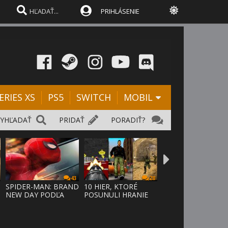
PRIHLÁSENIE
ERIES XS
PS5
SWITCH
MOBIL
VYHĽADAŤ
PRIDAŤ
PORADIŤ?
43
28
SPIDER-MAN: BRAND
10 HIER, KTORÉ
NEW DAY PODĽA
POSUNULI HRANIE
ODHADOV OT
VPRED