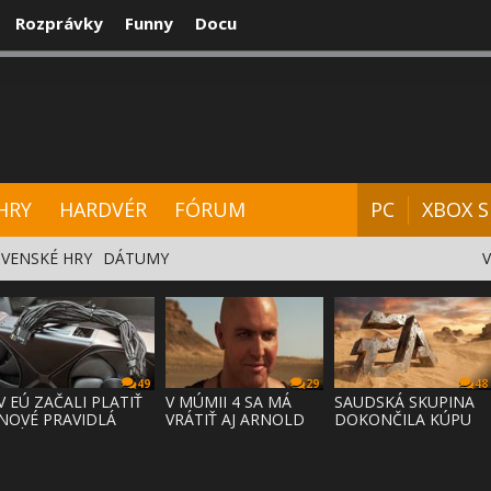
Rozprávky
Funny
Docu
CENZIE
VIDEÁ
HARDVÉR
FÓRUM
HRY
HARDVÉR
FÓRUM
PC
XBOX S
VENSKÉ HRY
DÁTUMY
49
29
48
V EÚ ZAČALI PLATIŤ
V MÚMII 4 SA MÁ
SAUDSKÁ SKUPINA
NOVÉ PRAVIDLÁ
VRÁTIŤ AJ ARNOLD
DOKONČILA KÚPU
PRÁVA NA
VOSLOO AK
EA ZA 55 MI