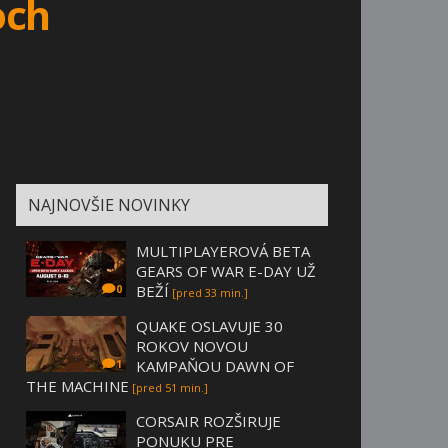
och
NAJNOVŠIE NOVINKY
MULTIPLAYEROVÁ BETA
GEARS OF WAR E-DAY UŽ
BEŽÍ
0
[pred 33 min.]
QUAKE OSLAVUJE 30
ROKOV NOVOU
KAMPAŇOU DAWN OF
1
THE MACHINE
[pred 51 min.]
CORSAIR ROZŠIRUJE
PONUKU PRE