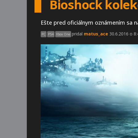
Bioshock kolek
Ešte pred oficiálnym oznámením sa n
pridal
matus_ace
30.6.2016 o 8:
PC
PS4
Xbox One