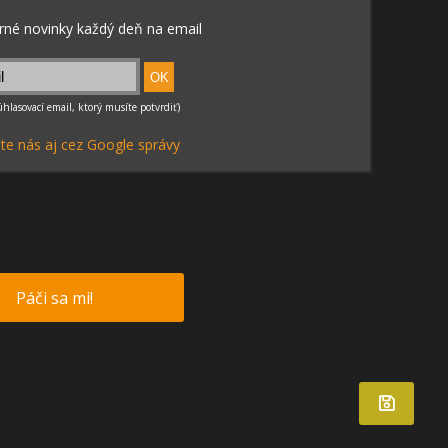
te nás aj cez Google správy
Páči sa mi!