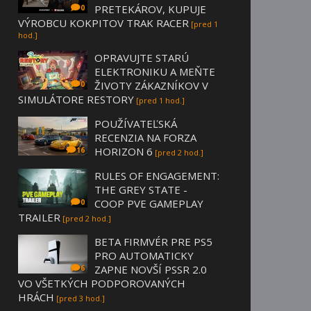
PRETEKÁROV, KUPUJE
0
VÝROBCU KOKPITOV TRAK RACER
[pred 1
hod.]
OPRAVUJTE STARÚ
ELEKTRONIKU A MEŇTE
ŽIVOTY ZÁKAZNÍKOV V
0
SIMULÁTORE RESTORY
[pred 1 hod.]
POUŽÍVATEĽSKÁ
RECENZIA NA FORZA
HORIZON 6
16
[pred 2 hod.]
RULES OF ENGAGEMENT:
THE GREY STATE -
COOP PVE GAMEPLAY
0
TRAILER
[pred 2 hod.]
BETA FIRMVÉR PRE PS5
PRO AUTOMATICKY
ZAPNE NOVŠÍ PSSR 2.0
6
VO VŠETKÝCH PODPOROVANÝCH
HRÁCH
[pred 3 hod.]