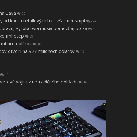
tha Baya
30
v, od konca retailových hier však neustúpi
274
a opravu, výrobcovia musia pomôcť aj po zá
49
 ako Imhotep
29
 miliárd dolárov
48
v otvoril na 927 miliónoch dolárov
43
a
11
svetovú vojnu z netradičného pohľadu
16