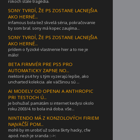
rokoch stále tragédia.
SONY TVRDÍ, ŽE PS ZOSTANE LACNEJŠIA
AKO HERNÉ...
infamous bola tiež skvelá séria, pokračovanie
by som bral. sony má kopec zaujíma...
SONY TVRDÍ, ŽE PS ZOSTANE LACNEJŠIA
AKO HERNÉ...
prídem o fyzické vlastnenie hier a to nie je
málo!
BETA FIRMVÉR PRE PS5 PRO
AUTOMATICKY ZAPNE NO...
niektoré ps4 hry s tým vyzerajú lepšie, ako
uncharted kolekcia. ale väčšinou sú ...
AI MODELY OD OPENAI A ANTHROPIC
PRI TESTOCH Ú...
je bohužiaľ. pamätám si internet kedysi okolo
roku 2003/4. to bola iná doba. vše...
NINTENDO MÁ Z KONZOLOVÝCH FIRIEM
NAJVÄČŠÍ POM...
mohli by im urobiť už scéna škrty hacky, cfw
apod. nech je sranda ::->: