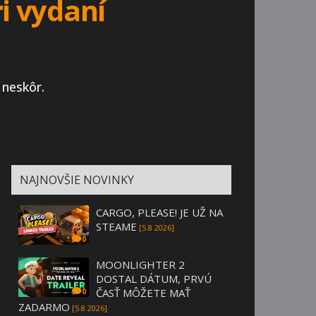
i vydaní
 neskôr.
NAJNOVŠIE NOVINKY
CARGO, PLEASE! JE UŽ NA
STEAME
[5.8 2026]
0
MOONLIGHTER 2
DOSTAL DÁTUM, PRVÚ
ČASŤ MÔŽETE MAŤ
0
ZADARMO
[5.8 2026]