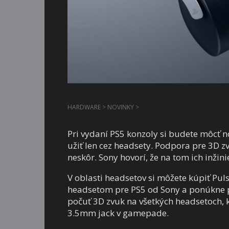
HARDWARE
>
NOVINKY
>
Pri vydaní PS5 konzoly si budete môcť 
užiť len cez headsety. Podpora pre 3D 
neskôr. Sony hovorí, že na tom ich inžin
V oblasti headsetov si môžete kúpiť Puls
headsetom pre PS5 od Sony a ponúkne p
počuť 3D zvuk na všetkých headsetoch, k
3.5mm jack v gamepade.