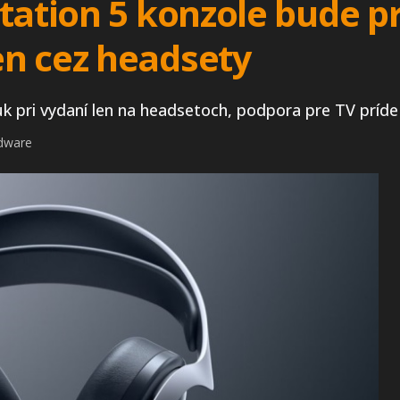
tation 5 konzole bude pr
n cez headsety
k pri vydaní len na headsetoch, podpora pre TV príde
rdware