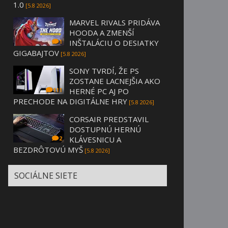
1.0
[5.8 2026]
MARVEL RIVALS PRIDÁVA
HOODA A ZMENŠÍ
INŠTALÁCIU O DESIATKY
1
GIGABAJTOV
[5.8 2026]
SONY TVRDÍ, ŽE PS
ZOSTANE LACNEJŠIA AKO
HERNÉ PC AJ PO
111
PRECHODE NA DIGITÁLNE HRY
[5.8 2026]
CORSAIR PREDSTAVIL
DOSTUPNÚ HERNÚ
KLÁVESNICU A
2
BEZDRÔTOVÚ MYŠ
[5.8 2026]
SOCIÁLNE SIETE