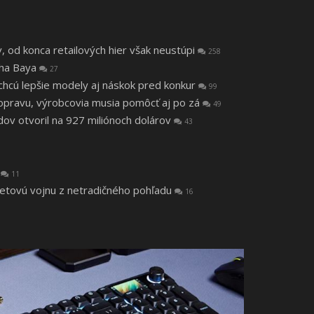
v, od konca retailových hier však neustúpi
258
tha Baya
27
, chcú lepšie modely aj náskok pred konkur
99
a opravu, výrobcovia musia pomôcť aj po zá
49
v otvoril na 927 miliónoch dolárov
43
a
11
vetovú vojnu z netradičného pohľadu
16