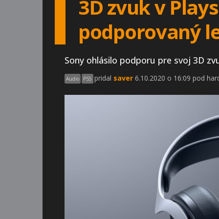
3D zvuk v Plays
podporovaný le
Sony ohlásilo podporu pre svoj 3D zvu
pridal
saver
6.10.2020 o 16:09 pod ha
Audio
PS5