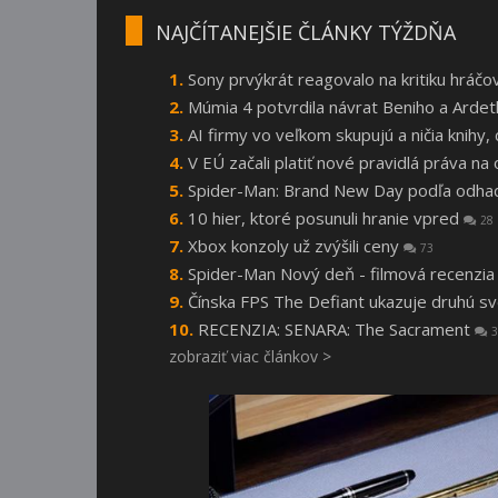
NAJČÍTANEJŠIE ČLÁNKY TÝŽDŇA
Sony prvýkrát reagovalo na kritiku hráčo
Múmia 4 potvrdila návrat Beniho a Arde
AI firmy vo veľkom skupujú a ničia knihy
V EÚ začali platiť nové pravidlá práva n
Spider-Man: Brand New Day podľa odhado
10 hier, ktoré posunuli hranie vpred
28
Xbox konzoly už zvýšili ceny
73
Spider-Man Nový deň - filmová recenzi
Čínska FPS The Defiant ukazuje druhú s
RECENZIA: SENARA: The Sacrament
3
zobraziť viac článkov >