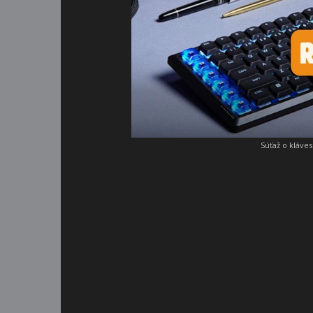
Súťaž o kláve