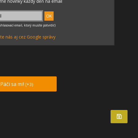
te nás aj cez Google správy
Páči sa mi!
(+3)