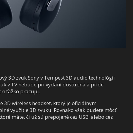
nový 3D zvuk Sony v Tempest 3D audio technológii
zvuk v TV nebude pri vydaní dostupná a príde
ieri ťažko pracujú.
e 3D wireless headset, ktorý je oficiálnym
lné využitie 3D zvuku. Rovnako však budete môcť
toré máte, či už sú prepojené cez USB, alebo cez