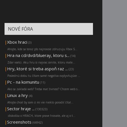
NOVÉ FÓRA
|
Xbox hraci
(3)
Ahojte, kde sa teraz pls najnovsie zdruzuju Xbox S...
|
Hra na cd/dvd/blueray, ktoru s...
(14)
Zdar vsetci. Aku hru si najviac cenite, ktoru mate...
|
Hry, ktoré si treba aspoň raz ...
(23)
Poslednú dobu tu čítam samé negatíva ovplyvňujúce ...
|
Pc - na komunitu
(11)
Ako sa zakladá web? Treba mať živnosť? Chcem web s...
|
Linux a hry
(4)
Ahojte chcel by som ci mi vie niekto poradiť čítal...
|
Sector hraje ...
(130323)
:diskoška o HRACH, ktore prave hravate, ale aj o t...
|
Screenshots
(66962)