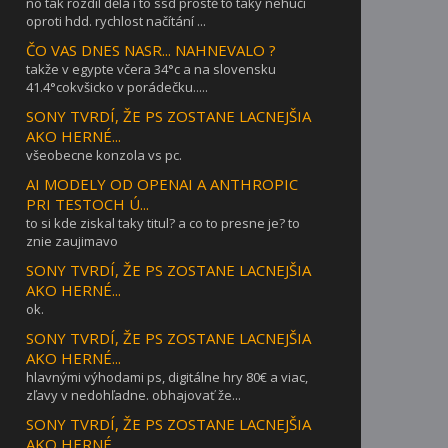
no tak rozdíl dělá i to ssd prostě to taky nehučí
oproti hdd. rychlost načítání ...
ČO VAS DNES NASR... NAHNEVALO ?
takže v egypte včera 34°c a na slovensku
41.4°cokvšicko v porádečku.....
SONY TVRDÍ, ŽE PS ZOSTANE LACNEJŠIA
AKO HERNÉ...
všeobecne konzola vs pc.
AI MODELY OD OPENAI A ANTHROPIC
PRI TESTOCH Ú...
to si kde ziskal taky titul? a co to presne je? to
znie zaujimavo
SONY TVRDÍ, ŽE PS ZOSTANE LACNEJŠIA
AKO HERNÉ...
ok.
SONY TVRDÍ, ŽE PS ZOSTANE LACNEJŠIA
AKO HERNÉ...
hlavnými výhodami ps, digitálne hry 80€ a viac,
zľavy v nedohľadne. obhajovať že...
SONY TVRDÍ, ŽE PS ZOSTANE LACNEJŠIA
AKO HERNÉ...