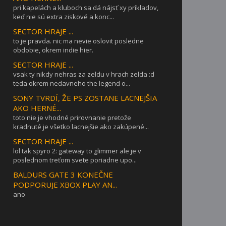
pri kapelách a kluboch sa dá nájsť xy príkladov,
keď nie sú extra ziskové a konc...
SECTOR HRAJE ...
to je pravda. nic ma nevie oslovit posledne
obdobie, okrem indie hier.
SECTOR HRAJE ...
vsak ty nikdy nehras za zeldu v hrach zelda :d
teda okrem nedavneho the legend o...
SONY TVRDÍ, ŽE PS ZOSTANE LACNEJŠIA
AKO HERNÉ...
toto nie je vhodné prirovnanie pretože
kradnuté je všetko lacnejšie ako zakúpené...
SECTOR HRAJE ...
lol tak spyro 2: gateway to glimmer ale je v
poslednom treťom svete poriadne upo...
BALDURS GATE 3 KONEČNE
PODPORUJE XBOX PLAY AN...
ano