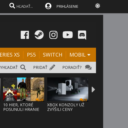
PRIHLÁSENIE
ERIES XS
PS5
SWITCH
MOBIL
VYHĽADAŤ
PRIDAŤ
PORADIŤ?
28
73
D
10 HIER, KTORÉ
XBOX KONZOLY UŽ
POSUNULI HRANIE
ZVÝŠILI CENY
VPRED