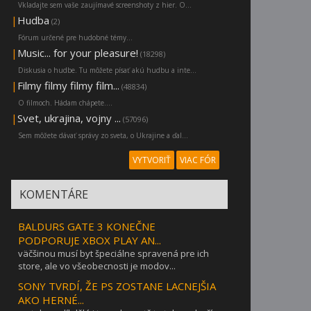
Vkladajte sem vaše zaujímavé screenshoty z hier. O...
|
Hudba
(2)
Fórum určené pre hudobné témy...
|
Music... for your pleasure!
(18298)
Diskusia o hudbe. Tu môžete písať akú hudbu a inte...
|
Filmy filmy filmy film...
(48834)
O filmoch. Hádam chápete....
|
Svet, ukrajina, vojny ...
(57096)
Sem môžete dávať správy zo sveta, o Ukrajine a ďal...
VYTVORIŤ
VIAC FÓR
KOMENTÁRE
BALDURS GATE 3 KONEČNE
PODPORUJE XBOX PLAY AN...
väčšinou musí byt špeciálne spravená pre ich
store, ale vo všeobecnosti je modov...
SONY TVRDÍ, ŽE PS ZOSTANE LACNEJŠIA
AKO HERNÉ...