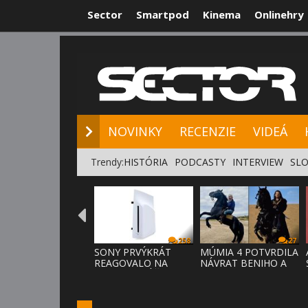
Sector
Smartpod
Kinema
Onlinehry
NOVINKY
RE
NOVINKY
RECENZIE
VIDEÁ
Trendy:
HISTÓRIA
PODCASTY
INTERVIEW
SLO
258
27
SONY PRVÝKRÁT
MÚMIA 4 POTVRDILA
REAGOVALO NA
NÁVRAT BENIHO A
KRITIKU HRÁČOV,
ARDETHA