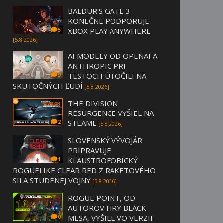
BALDUR'S GATE 3
KONEČNE PODPORUJE
XBOX PLAY ANYWHERE
5
[5.8 2026]
AI MODELY OD OPENAI A
ANTHROPIC PRI
TESTOCH ÚTOČILI NA
9
SKUTOČNÝCH ĽUDÍ
[5.8 2026]
THE DIVISION
RESURGENCE VYŠIEL NA
STEAME
2
[5.8 2026]
SLOVENSKÝ VÝVOJÁR
PRIPRAVUJE
KLAUSTROFOBICKÝ
1
ROGUELIKE CLEAR RED Z RAKETOVÉHO
SILA STUDENEJ VOJNY
[5.8 2026]
ROGUE POINT, OD
AUTOROV HRY BLACK
MESA, VYŠIEL VO VERZII
0