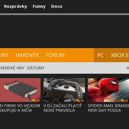
Rozprávky
Funny
Docu
CENZIE
VIDEÁ
HARDVÉR
FÓRUM
HRY
HARDVÉR
FÓRUM
PC
XBOX S
VENSKÉ HRY
DÁTUMY
99
49
43
AI FIRMY VO VEĽKOM
V EÚ ZAČALI PLATIŤ
SPIDER-MAN: BRAN
SKUPUJÚ A NIČIA
NOVÉ PRAVIDLÁ
NEW DAY PODĽA
KNIHY,
PRÁVA NA
ODHADOV OT