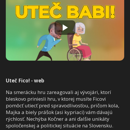
Uteč Fico! - web
Na smerácku hru zareagovali aj vývojári, ktorí
bleskovo priniesli hru, v ktorej musíte Ficovi
pomôcť utiecť pred spravodlivosťou, pričom kola,
Majka a biely prášok (asi kypriaci) vám dávajú
rýchlosť. Nechýba Kočner a ani ďalšie unikáty
spoločenskej a politickej situácie na Slovensku.