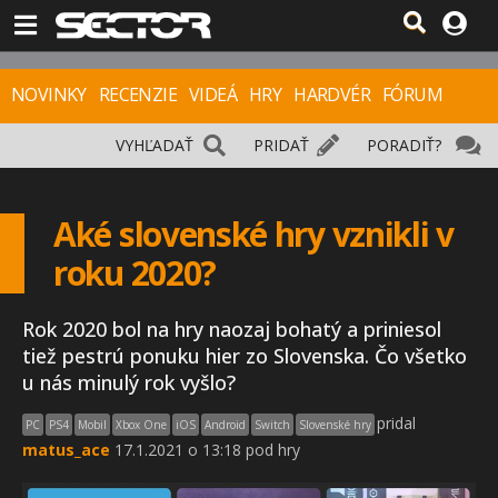
NOVINKY
RECENZIE
VIDEÁ
HRY
HARDVÉR
FÓRUM
VYHĽADAŤ
PRIDAŤ
PORADIŤ?
Aké slovenské hry vznikli v
roku 2020?
Rok 2020 bol na hry naozaj bohatý a priniesol
tiež pestrú ponuku hier zo Slovenska. Čo všetko
u nás minulý rok vyšlo?
pridal
PC
PS4
Mobil
Xbox One
iOS
Android
Switch
Slovenské hry
matus_ace
17.1.2021 o 13:18 pod hry