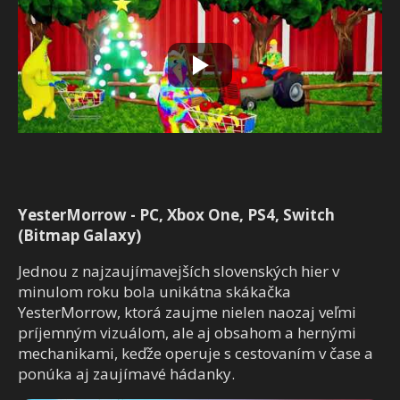
YesterMorrow - PC, Xbox One, PS4, Switch
(Bitmap Galaxy)
Jednou z najzaujímavejších slovenských hier v
minulom roku bola unikátna skákačka
YesterMorrow, ktorá zaujme nielen naozaj veľmi
príjemným vizuálom, ale aj obsahom a hernými
mechanikami, keďže operuje s cestovaním v čase a
ponúka aj zaujímavé hádanky.