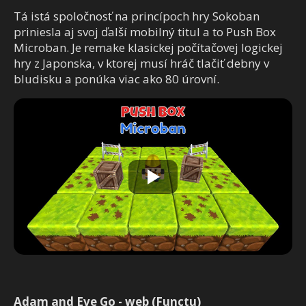
Tá istá spoločnosť na princípoch hry Sokoban
priniesla aj svoj ďalší mobilný titul a to Push Box
Microban. Je remake klasickej počítačovej logickej
hry z Japonska, v ktorej musí hráč tlačiť debny v
bludisku a ponúka viac ako 80 úrovní.
Adam and Eve Go - web (Functu)