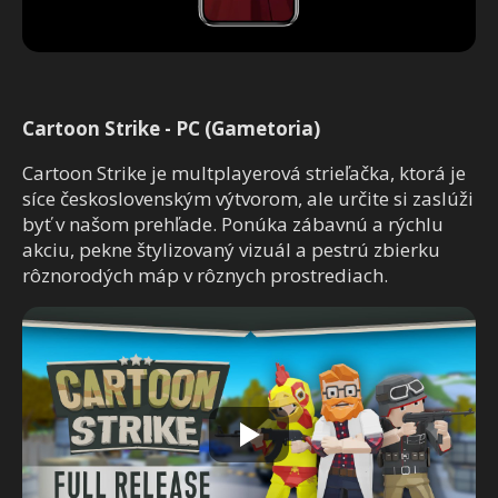
Cartoon Strike - PC (Gametoria)
Cartoon Strike je multplayerová strieľačka, ktorá je
síce československým výtvorom, ale určite si zaslúži
byť v našom prehľade. Ponúka zábavnú a rýchlu
akciu, pekne štylizovaný vizuál a pestrú zbierku
rôznorodých máp v rôznych prostrediach.