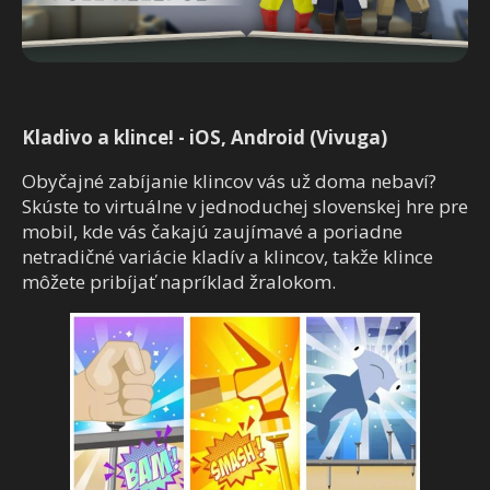
Kladivo a klince! - iOS, Android (Vivuga)
Obyčajné zabíjanie klincov vás už doma nebaví?
Skúste to virtuálne v jednoduchej slovenskej hre pre
mobil, kde vás čakajú zaujímavé a poriadne
netradičné variácie kladív a klincov, takže klince
môžete pribíjať napríklad žralokom.