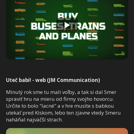
Uteč babi! - web (JM Communication)
Minulý rok sme tu mali voľby, a tak si dal Smer
spraviť hru na mieru od firmy svojho hovorcu.
Určite to bolo "lacné" a v hre musíte s babkou
utekať pred Kiskom, lebo ten zjavne vtedy Smeru
naháňal najväčší strach.