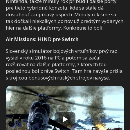
Nintenda, takže minulý rok pribudli ďalšie porty
pre tieto hybridnú konzolu, kde sa stále dá
dosiahnuť zaujímavý úspech. Minulý rok sme sa
tak dočkali niekoľkých portov už predtým vydaných
hier na ďalšie platformy. Konkrétne to boli:
Air Missions: HIND pre Switch
Slovenský simulátor bojových vrtuľníkov prvý raz
vyšiel v roku 2016 na PC a potom sa začal
rozširovať na ďalšie platformy, z ktorých tou
poslednou bol práve Switch. Tam hra navyše prišla
s trojicou bonusových ruských strojov navyše.