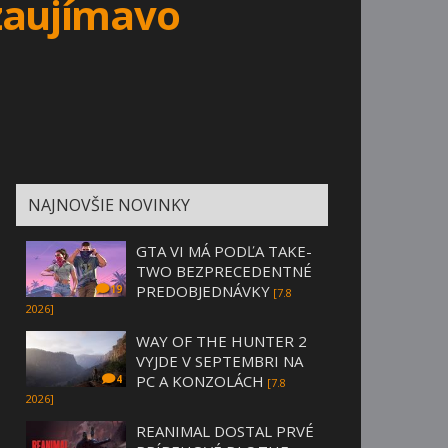
 zaujímavo
NAJNOVŠIE NOVINKY
GTA VI MÁ PODĽA TAKE-
TWO BEZPRECEDENTNÉ
PREDOBJEDNÁVKY
19
[7.8
2026]
WAY OF THE HUNTER 2
VYJDE V SEPTEMBRI NA
PC A KONZOLÁCH
4
[7.8
2026]
REANIMAL DOSTAL PRVÉ