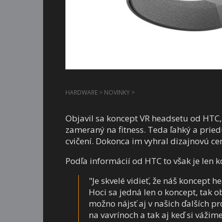
HARDWARE
>
NOVINKY
>
Objavil sa koncept VR headsetu od HTC,
zameraný na fitness. Teda ľahký a prie
cvičení. Dokonca im vyhral dizajnovú ce
Podľa informácií od HTC to však je len k
"Je skvelé vidieť, že náš koncept 
Hoci sa jedná len o koncept, tak o
možno nájsť aj v našich ďalších p
na vavrínoch a tak aj keď si váži