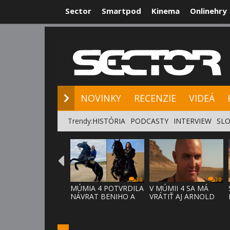
Sector
Smartpod
Kinema
Onlinehry
NOVINKY
RE
NOVINKY
RECENZIE
VIDEÁ
Trendy:
HISTÓRIA
PODCASTY
INTERVIEW
SLO
30
30
MÚMIA 4 POTVRDILA
V MÚMII 4 SA MÁ
NÁVRAT BENIHO A
VRÁTIŤ AJ ARNOLD
ARDETHA
VOSLOO AK