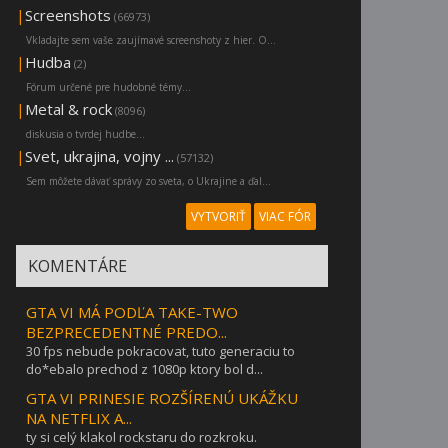
|
Screenshots
(66973)
Vkladajte sem vaše zaujímavé screenshoty z hier. O...
|
Hudba
(2)
Fórum určené pre hudobné témy...
|
Metal & rock
(8096)
diskusia o tvrdej hudbe...
|
Svet, ukrajina, vojny ...
(57132)
Sem môžete dávať správy zo sveta, o Ukrajine a ďal...
VYTVORIŤ
VIAC FÓR
KOMENTÁRE
GTA VI MÁ PODĽA TAKE-TWO
BEZPRECEDENTNÉ PREDO...
30 fps nebude pokracovat, tuto generaciu to
do*ebalo prechod z 1080p ktory bol d...
GTA VI PRINESIE ROZŠÍRENÚ UKÁŽKU
NA NETFLIX A...
ty si celý klakol rockstaru do rozkroku.