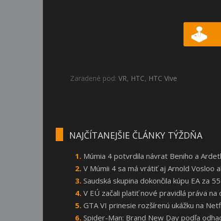
Zaradené pod:
VR
,
HTC
,
HTC Vive
NAJČÍTANEJŠIE ČLÁNKY TÝŽDŇA
Múmia 4 potvrdila návrat Beniho a Arde
V Múmii 4 sa má vrátiť aj Arnold Vosloo
Saudská skupina dokončila kúpu EA za 55
V EÚ začali platiť nové pravidlá práva n
GTA VI prinesie rozšírenú ukážku na Netf
Spider-Man: Brand New Day podľa odhado