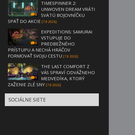
TIMESPINNER 2:
UNWOVEN DREAM VRÁTI
SVÄTÚ BOJOVNÍČKU
0
SPÄŤ DO AKCIE
[7.8 2026]
EXPEDITIONS: SAMURAI
VSTUPUJE DO
PREDBEŽNÉHO
0
PRÍSTUPU A NECHÁ HRÁČOV
FORMOVAŤ SVOJU CESTU
[7.8 2026]
THE LAST COMFORT Z
VÁS SPRAVÍ ODVÁŽNEHO
MEDVEDÍKA, KTORÝ
1
ZAŽENIE ZLÉ SNY
[7.8 2026]
SOCIÁLNE SIETE