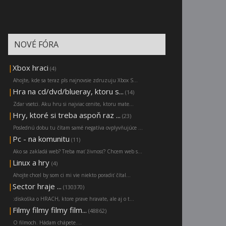
NOVÉ FÓRA
|
Xbox hraci
(4)
Ahojte, kde sa teraz pls najnovsie zdruzuju Xbox S...
|
Hra na cd/dvd/blueray, ktoru s...
(14)
Zdar vsetci. Aku hru si najviac cenite, ktoru mate...
|
Hry, ktoré si treba aspoň raz ...
(23)
Poslednú dobu tu čítam samé negatíva ovplyvňujúce ...
|
Pc - na komunitu
(11)
Ako sa zakladá web? Treba mať živnosť? Chcem web s...
|
Linux a hry
(4)
Ahojte chcel by som ci mi vie niekto poradiť čítal...
|
Sector hraje ...
(130370)
:diskoška o HRACH, ktore prave hravate, ale aj o t...
|
Filmy filmy filmy film...
(48862)
O filmoch. Hádam chápete....