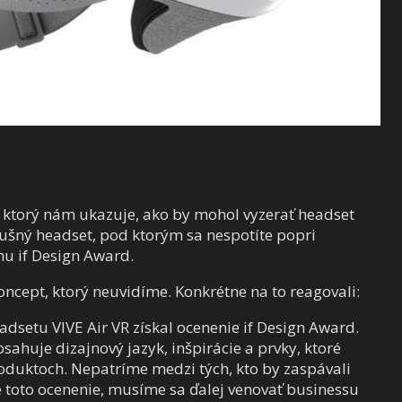
 ktorý nám ukazuje, ako by mohol vyzerať headset
dušný headset, pod ktorým sa nespotíte popri
nu if Design Award.
oncept, ktorý neuvidíme. Konkrétne na to reagovali:
headsetu VIVE Air VR získal ocenenie if Design Award.
bsahuje dizajnový jazyk, inšpirácie a prvky, ktoré
roduktoch. Nepatríme medzi tých, kto by zaspávali
me toto ocenenie, musíme sa ďalej venovať businessu