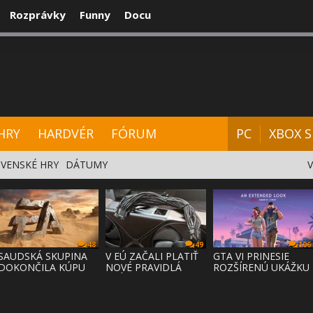
Rozprávky
Funny
Docu
CENZIE
VIDEÁ
HARDVÉR
FÓRUM
HRY
HARDVÉR
FÓRUM
PC
XBOX S
VENSKÉ HRY
DÁTUMY
48
49
106
SAUDSKÁ SKUPINA
V EÚ ZAČALI PLATIŤ
GTA VI PRINESIE
DOKONČILA KÚPU
NOVÉ PRAVIDLÁ
ROZŠÍRENÚ UKÁŽKU
EA ZA 55 MI
PRÁVA NA
NA NETFLI