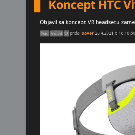
Koncept HTC Vi
Objavil sa koncept VR headsetu zamer
pridal
saver
20.4.2021 o 16:16 p
Mobil
Android
VR