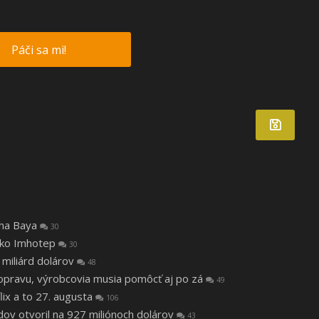
Páči sa mi!
tha Baya
30
 ako Imhotep
30
 miliárd dolárov
48
a opravu, výrobcovia musia pomôcť aj po zá
49
lix a to 27. augusta
106
v otvoril na 927 miliónoch dolárov
43