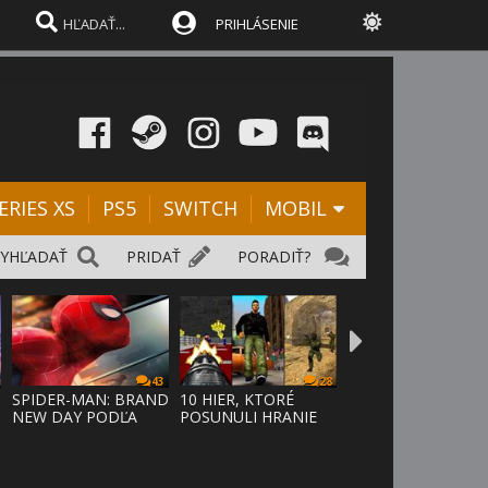
PRIHLÁSENIE
ERIES XS
PS5
SWITCH
MOBIL
VYHĽADAŤ
PRIDAŤ
PORADIŤ?
43
28
SPIDER-MAN: BRAND
10 HIER, KTORÉ
NEW DAY PODĽA
POSUNULI HRANIE
ODHADOV OT
VPRED