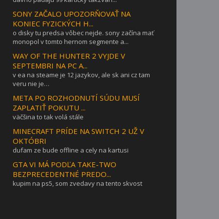
SONY ZAČALO UPOZORŇOVAŤ NA
KONIEC FYZICKÝCH H...
o disky tu predsa vôbec nejde. sony začína mať
monopol v tomto hernom segmente a...
WAY OF THE HUNTER 2 VYJDE V
SEPTEMBRI NA PC A...
v ea na steame je 12 jazykov, ale sk ani cz tam
veru nie je…
META PO ROZHODNUTÍ SÚDU MUSÍ
ZAPLATIŤ POKUTU ...
väčšina to tak volá stále
MINECRAFT PRÍDE NA SWITCH 2 UŽ V
OKTÓBRI
dufam ze bude offline a cely na kartusi
GTA VI MÁ PODĽA TAKE-TWO
BEZPRECEDENTNÉ PREDO...
kupim na ps5, som zvedavy na tento skvost