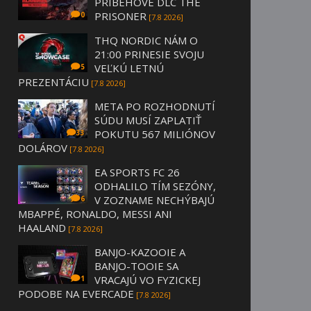
PRÍBEHOVÉ DLC THE
PRISONER
0
[7.8 2026]
THQ NORDIC NÁM O
21:00 PRINESIE SVOJU
VEĽKÚ LETNÚ
5
PREZENTÁCIU
[7.8 2026]
META PO ROZHODNUTÍ
SÚDU MUSÍ ZAPLATIŤ
POKUTU 567 MILIÓNOV
33
DOLÁROV
[7.8 2026]
EA SPORTS FC 26
ODHALILO TÍM SEZÓNY,
V ZOZNAME NECHÝBAJÚ
6
MBAPPÉ, RONALDO, MESSI ANI
HAALAND
[7.8 2026]
BANJO-KAZOOIE A
BANJO-TOOIE SA
VRACAJÚ VO FYZICKEJ
1
PODOBE NA EVERCADE
[7.8 2026]