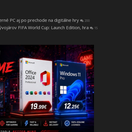
herné PC aj po prechode na digitálne hry
200
vojárov FIFA World Cup: Launch Edition, hra
15