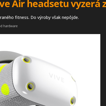
ve Air headsetu vyzerá
aného fitness. Do výroby však nepôjde.
od hardware