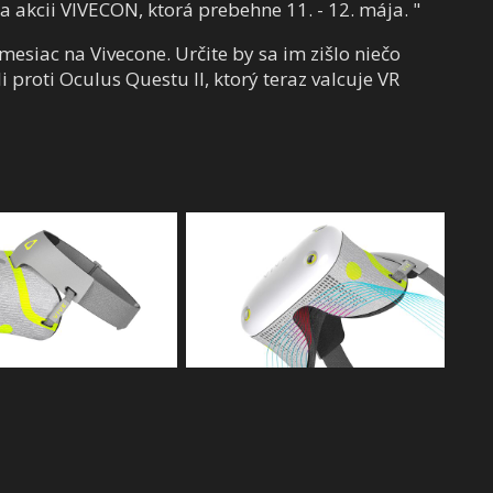
a akcii VIVECON, ktorá prebehne 11. - 12. mája. "
siac na Vivecone. Určite by sa im zišlo niečo
proti Oculus Questu II, ktorý teraz valcuje VR