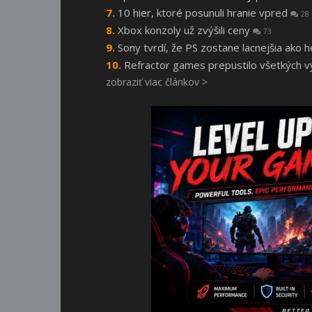
10 hier, ktoré posunuli hranie vpred
28
Xbox konzoly už zvýšili ceny
73
Sony tvrdí, že PS zostane lacnejšia ako 
Refractor games prepustilo všetkých vý
zobraziť viac článkov >