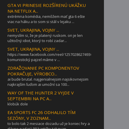
GTA VI PRINESIE ROZŠÍRENÚ UKÁŽKU
NA NETFLIX A...
extrémna komédia, nemôžem mať gta 6 ešte
viac na háku a to som si stál v lejaku ...
SVET, UKRAJINA, VOJNY ...
nemyslím si, že je platený ruskom. on je len
užitočný idiot, ktorý to robí zadar...
SVET, UKRAJINA, VOJNY ...
https://www.facebook.com/reel/1257028627493642takýto
komunistický pajzel máme v ...
ZDRAŽOVANIE PC KOMPONENTOV
POKRAČUJE, VÝROBCO...
ai bude brutal. najgenialnejsim najsikovnejsim
najkrajším ľuďom ai umožní sa 100...
WAY OF THE HUNTER 2 VYJDE V
SEPTEMBRI NA PC A...
klobúk dole
EA SPORTS FC 26 ODHALILO TÍM
SEZÓNY, V ZOZNAM...
to bolo tak 2 mesiace dozadu už je koniec hry a
dávno padajú 99 kartičky takzvan...