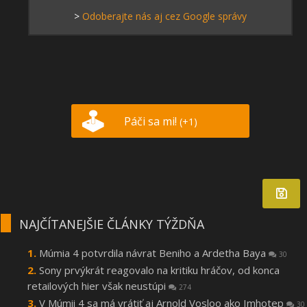
>
Odoberajte nás aj cez Google správy
Páči sa mi!
(+1)
NAJČÍTANEJŠIE ČLÁNKY TÝŽDŇA
Múmia 4 potvrdila návrat Beniho a Ardetha Baya
30
Sony prvýkrát reagovalo na kritiku hráčov, od konca
retailových hier však neustúpi
274
V Múmii 4 sa má vrátiť aj Arnold Vosloo ako Imhotep
30