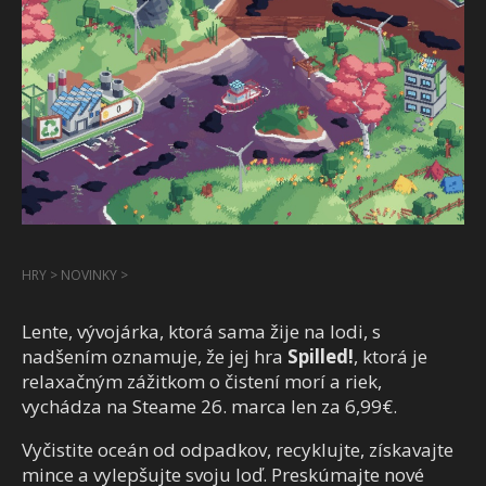
HRY
>
NOVINKY
>
Lente, vývojárka, ktorá sama žije na lodi, s
nadšením oznamuje, že jej hra
Spilled!
, ktorá je
relaxačným zážitkom o čistení morí a riek,
vychádza na Steame 26. marca len za 6,99€.
Vyčistite oceán od odpadkov, recyklujte, získavajte
mince a vylepšujte svoju loď. Preskúmajte nové