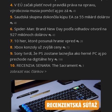
V EÚ začali platiť nové pravidlá práva na opravu,
výrobcovia musia pomôcť aj po zá
49
Saudská skupina dokončila kúpu EA za 55 miliárd dolárov
48
Spider-Man: Brand New Day podľa odhadov otvoril na
927 miliónoch dolárov
43
10 hier, ktoré posunuli hranie vpred
28
Xbox konzoly už zvýšili ceny
73
Sony tvrdí, že PS zostane lacnejšia ako herné PC aj po
prechode na digitálne hry
198
RECENZIA: SENARA: The Sacrament
3
zobraziť viac článkov >