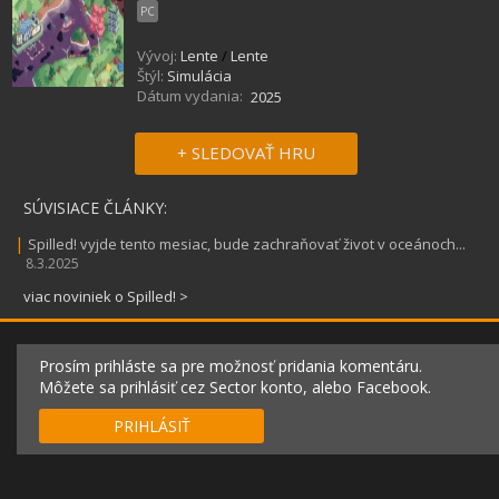
PC
Vývoj:
Lente
/
Lente
Štýl:
Simulácia
Dátum vydania:
2025
+ SLEDOVAŤ HRU
SÚVISIACE ČLÁNKY:
|
Spilled! vyjde tento mesiac, bude zachraňovať život v oceánoch...
8.3.2025
viac noviniek o Spilled! >
Prosím prihláste sa pre možnosť pridania komentáru.
Môžete sa prihlásiť cez Sector konto, alebo Facebook.
PRIHLÁSIŤ