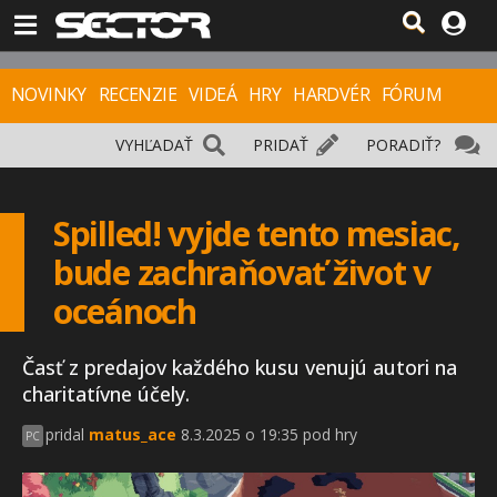
NOVINKY
RECENZIE
VIDEÁ
HRY
HARDVÉR
FÓRUM
VYHĽADAŤ
PRIDAŤ
PORADIŤ?
Spilled! vyjde tento mesiac,
bude zachraňovať život v
oceánoch
Časť z predajov každého kusu venujú autori na
charitatívne účely.
pridal
matus_ace
8.3.2025 o 19:35 pod hry
PC