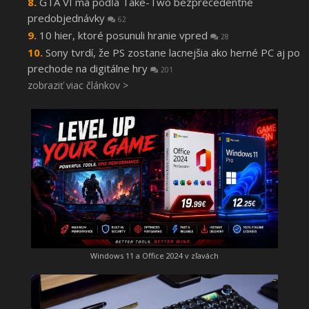
GTA VI má podľa Take-Two bezprecedentné
predobjednávky
62
10 hier, ktoré posunuli hranie vpred
28
Sony tvrdí, že PS zostane lacnejšia ako herné PC aj po
prechode na digitálne hry
201
zobraziť viac článkov >
Windows 11 a Office 2024 v zľavách