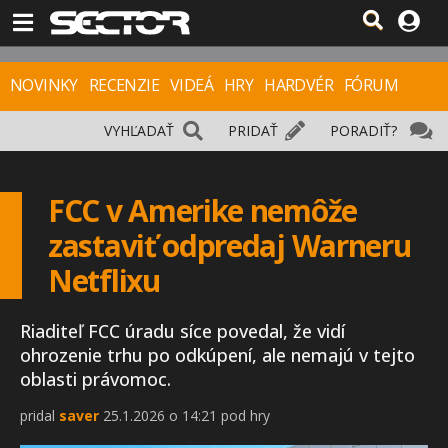
NOVINKY
RECENZIE
VIDEÁ
HRY
HARDVÉR
FÓRUM
VYHĽADAŤ
PRIDAŤ
PORADIŤ?
FCC v Amerike nemôže
zastaviť odpredaj Warneru
Netflixu
Riaditeľ FCC úradu síce povedal, že vidí
ohrozenie trhu po odkúpení, ale nemajú v tejto
oblasti právomoc.
pridal
saver
25.1.2026 o 14:21 pod hry