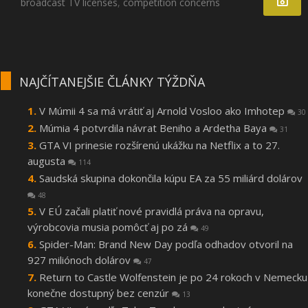
broadcast TV licenses
,
competition concerns
NAJČÍTANEJŠIE ČLÁNKY TÝŽDŇA
V Múmii 4 sa má vrátiť aj Arnold Vosloo ako Imhotep
30
Múmia 4 potvrdila návrat Beniho a Ardetha Baya
31
GTA VI prinesie rozšírenú ukážku na Netflix a to 27.
augusta
114
Saudská skupina dokončila kúpu EA za 55 miliárd dolárov
48
V EÚ začali platiť nové pravidlá práva na opravu,
výrobcovia musia pomôcť aj po zá
49
Spider-Man: Brand New Day podľa odhadov otvoril na
927 miliónoch dolárov
47
Return to Castle Wolfenstein je po 24 rokoch v Nemecku
konečne dostupný bez cenzúr
13