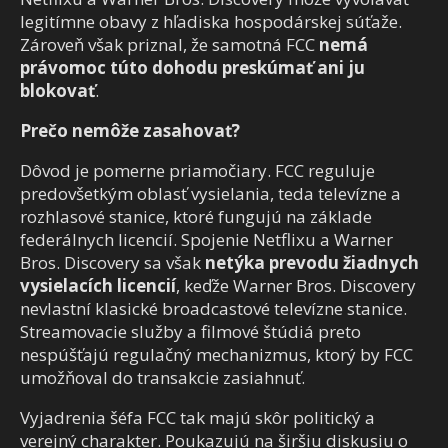
legitímne obavy z hľadiska hospodárskej súťaže.
Zároveň však priznal, že samotná FCC
nemá
právomoc túto dohodu preskúmať ani ju
blokovať
.
Prečo nemôže zasahovať?
Dôvod je pomerne priamočiary. FCC reguluje
predovšetkým oblasť vysielania, teda televízne a
rozhlasové stanice, ktoré fungujú na základe
federálnych licencií. Spojenie Netflixu a Warner
Bros. Discovery sa však
netýka prevodu žiadnych
vysielacích licencií
, keďže Warner Bros. Discovery
nevlastní klasické broadcastové televízne stanice.
Streamovacie služby a filmové štúdiá preto
nespúšťajú regulačný mechanizmus, ktorý by FCC
umožňoval do transakcie zasiahnuť.
Vyjadrenia šéfa FCC tak majú skôr politický a
verejný charakter. Poukazujú na širšiu diskusiu o