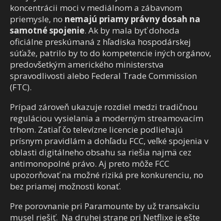
koncentrácii moci v mediálnom a zábavnom
priemysle, no
nemajú priamy právny dosah na
samotné spojenie
. Ak by mala byť dohoda
oficiálne preskúmaná z hľadiska hospodárskej
súťaže, patrilo by to do kompetencie iných orgánov,
predovšetkým amerického ministerstva
spravodlivosti alebo Federal Trade Commission
(FTC).
Prípad zároveň ukazuje rozdiel medzi tradičnou
reguláciou vysielania a moderným streamovacím
trhom. Zatiaľ čo televízne licencie podliehajú
prísnym pravidlám a dohľadu FCC, veľké spojenia v
oblasti digitálneho obsahu sa riešia najmä cez
antimonopolné právo. Aj preto môže FCC
upozorňovať na možné riziká pre konkurenciu, no
bez priamej možnosti konať.
Pre porovnanie pri Paramounte by už transakciu
musel riešiť. Na druhej strane pri Netflixe je ešte