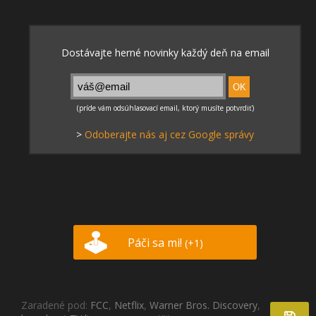
>
Odoberajte nás aj cez Google správy
Páči sa mi!
(+1)
Zaradené pod:
FCC
,
Netflix
,
Warner Bros. Discovery
,