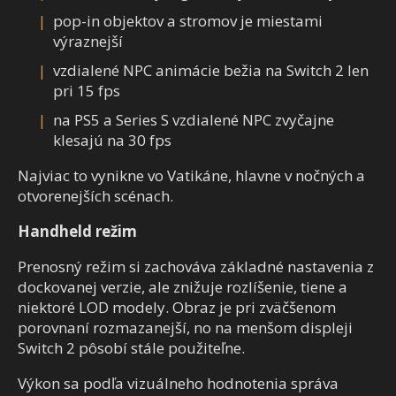
pop-in objektov a stromov je miestami
výraznejší
vzdialené NPC animácie bežia na Switch 2 len
pri 15 fps
na PS5 a Series S vzdialené NPC zvyčajne
klesajú na 30 fps
Najviac to vynikne vo Vatikáne, hlavne v nočných a
otvorenejších scénach.
Handheld režim
Prenosný režim si zachováva základné nastavenia z
dockovanej verzie, ale znižuje rozlíšenie, tiene a
niektoré LOD modely. Obraz je pri zväčšenom
porovnaní rozmazanejší, no na menšom displeji
Switch 2 pôsobí stále použiteľne.
Výkon sa podľa vizuálneho hodnotenia správa