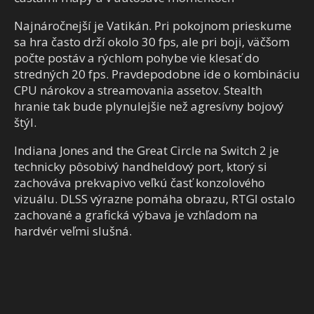
Najnáročnejší je Vatikán. Pri pokojnom prieskume
sa hra často drží okolo 30 fps, ale pri boji, väčšom
počte postáv a rýchlom pohybe vie klesať do
stredných 20 fps. Pravdepodobne ide o kombináciu
CPU nárokov a streamovania assetov. Stealth
hranie tak bude plynulejšie než agresívny bojový
štýl.
Indiana Jones and the Great Circle na Switch 2 je
technicky pôsobivý handheldový port, ktorý si
zachováva prekvapivo veľkú časť konzolového
vizuálu. DLSS výrazne pomáha obrazu, RTGI ostalo
zachované a grafická výbava je vzhľadom na
hardvér veľmi slušná.