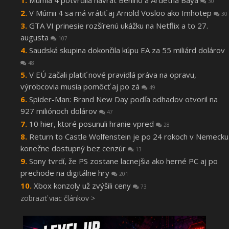
30
V Múmii 4 sa má vrátiť aj Arnold Vosloo ako Imhotep
30
GTA VI prinesie rozšírenú ukážku na Netflix a to 27.
augusta
107
Saudská skupina dokončila kúpu EA za 55 miliárd dolárov
48
V EÚ začali platiť nové pravidlá práva na opravu,
výrobcovia musia pomôcť aj po zá
49
Spider-Man: Brand New Day podľa odhadov otvoril na
927 miliónoch dolárov
47
10 hier, ktoré posunuli hranie vpred
28
Return to Castle Wolfenstein je po 24 rokoch v Nemecku
konečne dostupný bez cenzúr
13
Sony tvrdí, že PS zostane lacnejšia ako herné PC aj po
prechode na digitálne hry
201
Xbox konzoly už zvýšili ceny
73
zobraziť viac článkov >