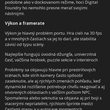
podobne ako v dockovanom režime, hoci Digital
Foundry ho nemohlo presne merať svojimi
nástrojmi.
Výkon a framerate
Výkon je hlavný problém portu. Hra cieli na 30 fps
a v mnohých častiach sa jej to darí, ale stabilita
závisí od typu scény.
Najlepšie fungujú úvodná džungľa, univerzitná
časť, väčšina hrobiek, puzzle sekcie v interiéroch
Problémy sa objavujú hlavne pri prestrihových
scénach, kde strih kamery často spôsobí
zaseknutie, ale aj rýchlych zmenách pohľadu, keď
dynamické rozlíšenie potrebuje chvíľu reagovať a aj
otvorených oblastiach s väčším počtom NPC.
Spomalenia alebo seknutia sa objavia aj pri boji s
viacerými nepriateľmi, rýchlom šprinte medzi
časťami mapy a v autosave momentoch