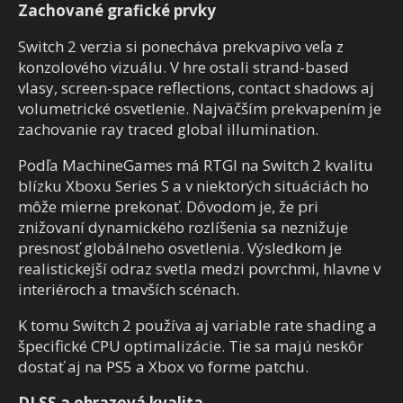
Zachované grafické prvky
Switch 2 verzia si ponecháva prekvapivo veľa z
konzolového vizuálu. V hre ostali strand-based
vlasy, screen-space reflections, contact shadows aj
volumetrické osvetlenie. Najväčším prekvapením je
zachovanie ray traced global illumination.
Podľa MachineGames má RTGI na Switch 2 kvalitu
blízku Xboxu Series S a v niektorých situáciách ho
môže mierne prekonať. Dôvodom je, že pri
znižovaní dynamického rozlíšenia sa neznižuje
presnosť globálneho osvetlenia. Výsledkom je
realistickejší odraz svetla medzi povrchmi, hlavne v
interiéroch a tmavších scénach.
K tomu Switch 2 používa aj variable rate shading a
špecifické CPU optimalizácie. Tie sa majú neskôr
dostať aj na PS5 a Xbox vo forme patchu.
DLSS a obrazová kvalita