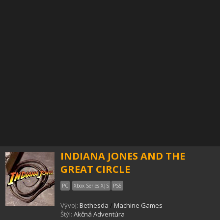
INDIANA JONES AND THE
GREAT CIRCLE
PC
Xbox Series X|S
PS5
Vývoj:
Bethesda
/
Machine Games
Štýl:
Akčná Adventúra