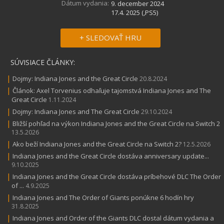
Dátum vydania:
9. december 2024
17.4. 2025 (,PS5)
+ SLEDOVAŤ HRU
SÚVISIACE ČLÁNKY:
|
Dojmy: Indiana Jones and the Great Circle
20.8.2024
|
Článok: Axel Torvenius odhaľuje tajomstvá Indiana Jones and The
Great Circle
1.11.2024
|
Dojmy: Indiana Jones and The Great Circle
29.10.2024
|
Bližší pohľad na výkon Indiana Jones and the Great Circle na Switch 2
13.5.2026
|
Ako beží Indiana Jones and the Great Circle na Switch 2?
12.5.2026
|
Indiana Jones and the Great Circle dostáva anniversary update...
9.10.2025
|
Indiana Jones and the Great Circle dostáva príbehové DLC The Order
of ...
4.9.2025
|
Indiana Jones and The Order of Giants ponúkne 6 hodín hry
31.8.2025
|
Indiana Jones and Order of the Giants DLC dostal dátum vydania a