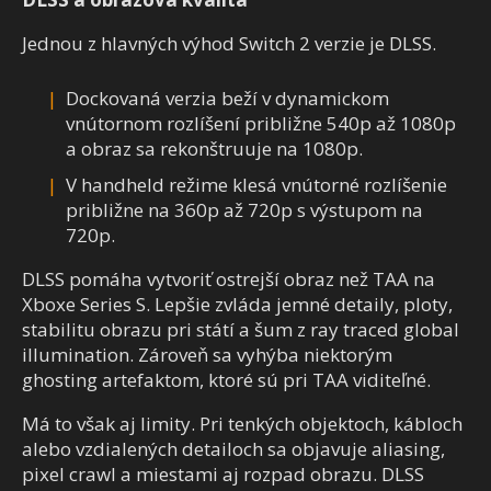
Jednou z hlavných výhod Switch 2 verzie je DLSS.
Dockovaná verzia beží v dynamickom
vnútornom rozlíšení približne 540p až 1080p
a obraz sa rekonštruuje na 1080p.
V handheld režime klesá vnútorné rozlíšenie
približne na 360p až 720p s výstupom na
720p.
DLSS pomáha vytvoriť ostrejší obraz než TAA na
Xboxe Series S. Lepšie zvláda jemné detaily, ploty,
stabilitu obrazu pri státí a šum z ray traced global
illumination. Zároveň sa vyhýba niektorým
ghosting artefaktom, ktoré sú pri TAA viditeľné.
Má to však aj limity. Pri tenkých objektoch, kábloch
alebo vzdialených detailoch sa objavuje aliasing,
pixel crawl a miestami aj rozpad obrazu. DLSS