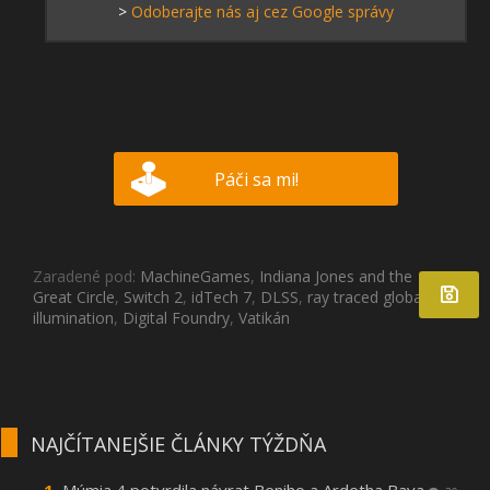
>
Odoberajte nás aj cez Google správy
Páči sa mi!
Zaradené pod:
MachineGames
,
Indiana Jones and the
Great Circle
,
Switch 2
,
idTech 7
,
DLSS
,
ray traced global
illumination
,
Digital Foundry
,
Vatikán
NAJČÍTANEJŠIE ČLÁNKY TÝŽDŇA
Múmia 4 potvrdila návrat Beniho a Ardetha Baya