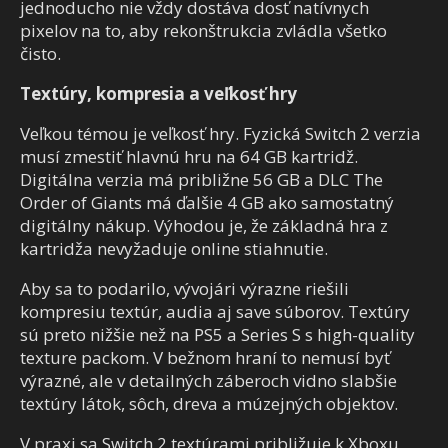
jednoducho nie vždy dostáva dosť natívnych
pixelov na to, aby rekonštrukcia zvládla všetko
čisto.
Textúry, kompresia a veľkosť hry
Veľkou témou je veľkosť hry. Fyzická Switch 2 verzia
musí zmestiť hlavnú hru na 64 GB kartridž.
Digitálna verzia má približne 56 GB a DLC The
Order of Giants má ďalšie 4 GB ako samostatný
digitálny nákup. Výhodou je, že základná hra z
kartridža nevyžaduje online stiahnutie.
Aby sa to podarilo, vývojári výrazne riešili
kompresiu textúr, audia aj save súborov. Textúry
sú preto nižšie než na PS5 a Series S s high-quality
texture packom. V bežnom hraní to nemusí byť
výrazné, ale v detailných záberoch vidno slabšie
textúry látok, sôch, dreva a múzejných objektov.
V praxi sa Switch 2 textúrami približuje k Xboxu