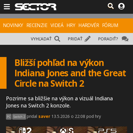
NOVINKY
RECENZIE
VIDEÁ
HRY
HARDVÉR
FÓRUM
VYHĽADAŤ
PRIDAŤ
PORADIŤ?
Bližší pohľad na výkon
Indiana Jones and the Great
Circle na Switch 2
Pozrime sa bližšie na výkon a vizuál Indiana
Jones na Switch 2 konzole.
pridal
saver
13.5.2026 o 22:08 pod hry
PC
Switch 2