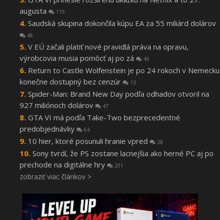
augusta
119
Saudská skupina dokončila kúpu EA za 55 miliárd dolárov
48
V EÚ začali platiť nové pravidlá práva na opravu,
výrobcovia musia pomôcť aj po zá
49
Return to Castle Wolfenstein je po 24 rokoch v Nemecku
konečne dostupný bez cenzúr
13
Spider-Man: Brand New Day podľa odhadov otvoril na
927 miliónoch dolárov
47
GTA VI má podľa Take-Two bezprecedentné
predobjednávky
64
10 hier, ktoré posunuli hranie vpred
28
Sony tvrdí, že PS zostane lacnejšia ako herné PC aj po
prechode na digitálne hry
201
zobraziť viac článkov >