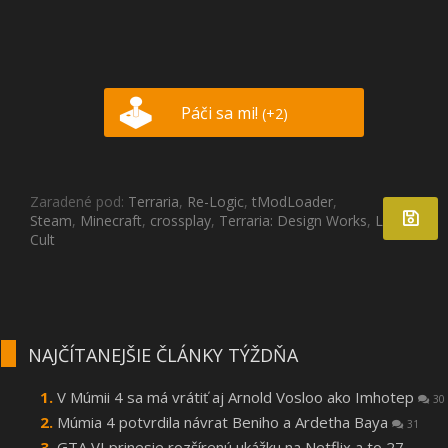
Páči sa mi!
(+2)
Zaradené pod:
Terraria
,
Re-Logic
,
tModLoader
,
Steam
,
Minecraft
,
crossplay
,
Terraria: Design Works
,
Lost in
Cult
NAJČÍTANEJŠIE ČLÁNKY TÝŽDŇA
V Múmii 4 sa má vrátiť aj Arnold Vosloo ako Imhotep
30
Múmia 4 potvrdila návrat Beniho a Ardetha Baya
31
GTA VI prinesie rozšírenú ukážku na Netflix a to 27.