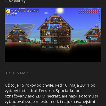
19:02 pod hry
HRY
>
NOVINKY
>
Už to je 15 rokov od chvíle, keď 16. mája 2011 bol
vydaný indie titul Terraria. Spočiatku bol
označovaný ako 2D Minecraft, ale napriek tomu si
vybudoval svoje miesto medzi najuznávanejšími