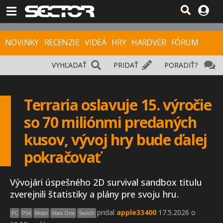
NOVINKY
RECENZIE
VIDEÁ
HRY
HARDVÉR
FÓRUM
VYHĽADAŤ
PRIDAŤ
PORADIŤ?
Terraria oslavuje 15. výročie
so 70 miliónmi predaných
kusov, vývoj hry bude ďalej
pokračovať
Vývojári úspešného 2D survival sandbox titulu
zverejnili štatistiky a plány pre svoju hru.
pridal
apple33400
17.5.2026 o
PC
PS4
Mobil
Xbox One
Switch