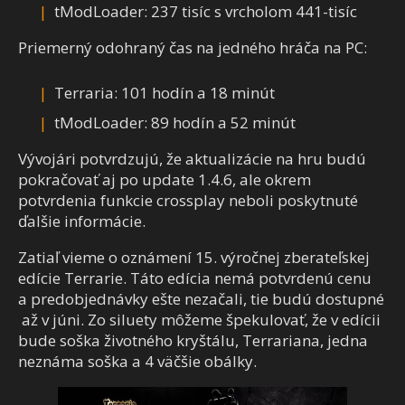
tModLoader: 237 tisíc s vrcholom 441-tisíc
Priemerný odohraný čas na jedného hráča na PC:
Terraria: 101 hodín a 18 minút
tModLoader: 89 hodín a 52 minút
Vývojári potvrdzujú, že aktualizácie na hru budú
pokračovať aj po update 1.4.6, ale okrem
potvrdenia funkcie crossplay neboli poskytnuté
ďalšie informácie.
Zatiaľ vieme o oznámení 15. výročnej zberateľskej
edície Terrarie. Táto edícia nemá potvrdenú cenu
a predobjednávky ešte nezačali, tie budú dostupné
až v júni. Zo siluety môžeme špekulovať, že v edícii
bude soška životného kryštálu, Terrariana, jedna
neznáma soška a 4 väčšie obálky.