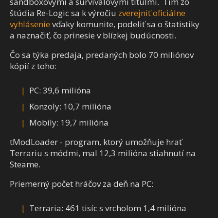
sandboxovými a survivalovými titulmi. Tím zo
štúdia Re-Logic sa k výročiu
zverejniť oficiálne
vyhlásenie
vďaky komunite, podeliť sa o štatistiky
a naznačiť, čo prinesie v blízkej budúcnosti.
Čo sa týka predaja, predaných bolo 70 miliónov
kópií z toho:
PC: 39,6 milióna
Konzoly: 10,7 milióna
Mobily: 19,7 milióna
tModLoader - program, ktorý umožňuje hrať
Terrariu s módmi, mal 12,3 milióna stiahnutí na
Steame.
Priemerný počet hráčov za deň na PC:
Terraria: 461 tisíc s vrcholom 1,4 milióna