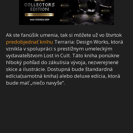
Ak ste fanúšik umenia, tak si môžete už vo štvrtok
predobjednať knihu
Terraria: Design Works, ktorá
vznikla v spolupráci s prestížnym umeleckým
vydavateľstvom Lost in Cult. Táto kniha ponúkne
hlboký pohľad do zákulisia vývoja, nezverejnené
skice a ilustrácie. Dostupná bude štandardná
edícia(samotná kniha) alebo deluxe edícia, ktorá
bude mať „niečo navyše“.