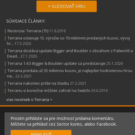
+ SLEDOVAŤ HRU
SÚVISIACE ČLÁNKY:
|
Recenzia: Terraria (75)
11.8.2016
|
Terraria oslavuje 15. výročie so 70 miliónmi predaných kusov, vývoj
hr...
17.5.2026
|
Terraria dostáva update Bigger and Boulder s obsahom z Palworld a
Dead...
27.1.2026
|
Terraria 1.4.5 Bigger & Boulder update sa predstavuje
25.1.2026
|
Terraria predala už 35 miliónov kusov, je najlepšie hodnotenou hrou
na...
22.3.2021
|
Terraria nakoniec príde na Stadiu
27.2.2021
|
Terrariu si konečne môžete zahrať na Switchi
29.6.2019
viac noviniek o Terraria >
Prosím prihláste sa pre možnosť pridania komentáru.
Môžete sa prihlásiť cez Sector konto, alebo Facebook.
PRIHLÁSIŤ