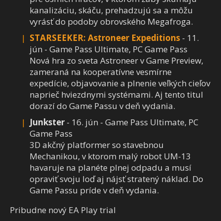
kanalizáciu, skáču, prehadzujú sa a môžu
vyrásť do podoby obrovského Megafroga.
STARSEEKER: Astroneer Expeditions
- 11.
jún - Game Pass Ultimate, PC Game Pass
Nová hra zo sveta Astroneer v Game Preview,
zameraná na kooperatívne vesmírne
expedície, objavovanie a plnenie veľkých cieľov
naprieč hviezdnymi systémami. Aj tento titul
dorazí do Game Passu v deň vydania.
Junkster
- 16. jún - Game Pass Ultimate, PC
Game Pass
3D akčný platformer so stavebnou
Mechanikou, v ktorom malý robot UM-13
havaruje na planéte plnej odpadu a musí
opraviť svoju loď aj nájsť stratený náklad. Do
Game Passu príde v deň vydania.
Pribudne nový EA Play trial