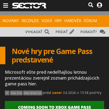
NOVINKY
RECENZIE
VIDEÁ
HRY
HARDVÉR
FÓRUM
VYHĽADAŤ
PRIDAŤ
PORADIŤ?
Nové hry pre Game Pass
predstavené
Microsoft ešte pred nedeľňajšou letnou
prezentáciou zverejnil zoznam prichádzajúcich
game pass hier.
pridal
saver
3.6.2026 o 15:58 pod hry
PC
Xbox One
Xbox Series X|S