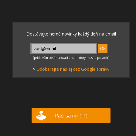
>
Odoberajte nás aj cez Google správy
Páči sa mi!
(+1)