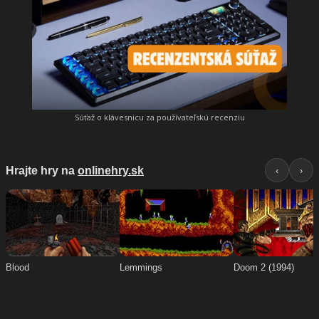
Súťaž o klávesnicu za používateľskú recenziu