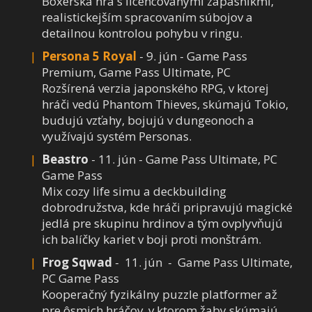
Boxerská hra s licencovanými zápasníkmi,
realistickejším spracovaním súbojov a
detailnou kontrolou pohybu v ringu.
Persona 5 Royal
- 9. jún - Game Pass
Premium, Game Pass Ultimate, PC
Rozšírená verzia japonského RPG, v ktorej
hráči vedú Phantom Thieves, skúmajú Tokio,
budujú vzťahy, bojujú v dungeonoch a
využívajú systém Personas.
Beastro
- 11. jún - Game Pass Ultimate, PC
Game Pass
Mix cozy life simu a deckbuilding
dobrodružstva, kde hráči pripravujú magické
jedlá pre skupinu hrdinov a tým ovplyvňujú
ich balíčky kariet v boji proti monštrám.
Frog Sqwad
- 11. jún - Game Pass Ultimate,
PC Game Pass
Kooperačný fyzikálny puzzle platformer až
pre ôsmich hráčov, v ktorom žaby skúmajú