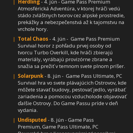
Herdling
- 4. jún - Game Pass Premium
Atmosférická Adventúra, v ktorej hráči vedú
stádo zvláštnych tvorov cez alpské prostredie,
prekážky a nebezpečenstvá až k tajomstvu na
vrchole hory.
Total Chaos
- 4. jún - Game Pass Premium
Survival horor z pohľadu prvej osoby od
tvorcu Turbo Overkill, kde hráči zbierajú
materiály, vyrábajú provizórne zbrane a
snažia sa prežiť v temnom svete plnom príšer.
Solarpunk
- 8. jún - Game Pass Ultimate, PC
Survival hra vo svete plávajúcich Ostrovov, kde
môžete stavať budovy, pestovať jedlo, vyrábať
zariadenia a pomocou vzducholode objavovať
ďalšie Ostrovy. Do Game Passu príde v deň
vydania.
Undisputed
- 8. jún - Game Pass
Premium, Game Pass Ultimate, PC