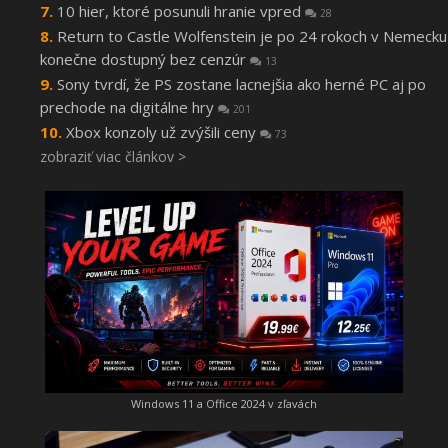
10 hier, ktoré posunuli hranie vpred
28
Return to Castle Wolfenstein je po 24 rokoch v Nemecku
konečne dostupný bez cenzúr
13
Sony tvrdí, že PS zostane lacnejšia ako herné PC aj po
prechode na digitálne hry
201
Xbox konzoly už zvýšili ceny
73
zobraziť viac článkov >
Windows 11 a Office 2024 v zľavách