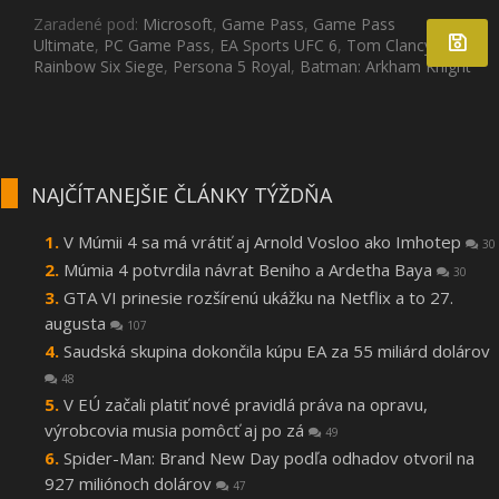
Zaradené pod:
Microsoft
,
Game Pass
,
Game Pass
Ultimate
,
PC Game Pass
,
EA Sports UFC 6
,
Tom Clancy’s
Rainbow Six Siege
,
Persona 5 Royal
,
Batman: Arkham Knight
NAJČÍTANEJŠIE ČLÁNKY TÝŽDŇA
V Múmii 4 sa má vrátiť aj Arnold Vosloo ako Imhotep
30
Múmia 4 potvrdila návrat Beniho a Ardetha Baya
30
GTA VI prinesie rozšírenú ukážku na Netflix a to 27.
augusta
107
Saudská skupina dokončila kúpu EA za 55 miliárd dolárov
48
V EÚ začali platiť nové pravidlá práva na opravu,
výrobcovia musia pomôcť aj po zá
49
Spider-Man: Brand New Day podľa odhadov otvoril na
927 miliónoch dolárov
47